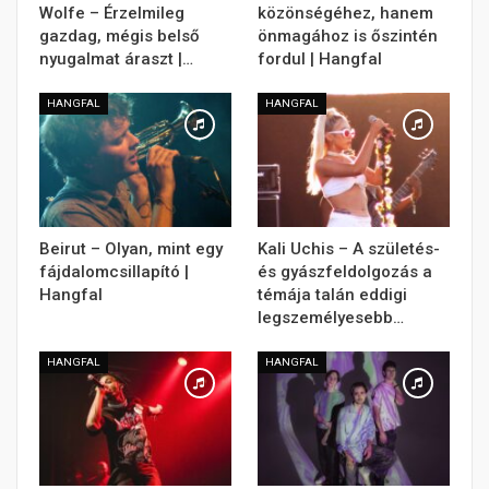
Wolfe – Érzelmileg
közönségéhez, hanem
gazdag, mégis belső
önmagához is őszintén
nyugalmat áraszt |…
fordul | Hangfal
HANGFAL
HANGFAL
Beirut – Olyan, mint egy
Kali Uchis – A születés-
fájdalomcsillapító |
és gyászfeldolgozás a
Hangfal
témája talán eddigi
legszemélyesebb…
HANGFAL
HANGFAL