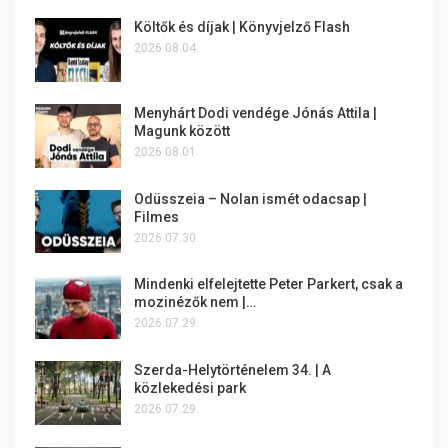
Költők és díjak | Könyvjelző Flash
2026.08.04.
Menyhárt Dodi vendége Jónás Attila |
Magunk között
2026.08.01.
Odüsszeia – Nolan ismét odacsap |
Filmes
2026.07.30.
Mindenki elfelejtette Peter Parkert, csak a
mozinézők nem |…
2026.07.29.
Szerda-Helytörténelem 34. | A
közlekedési park
2026.07.29.