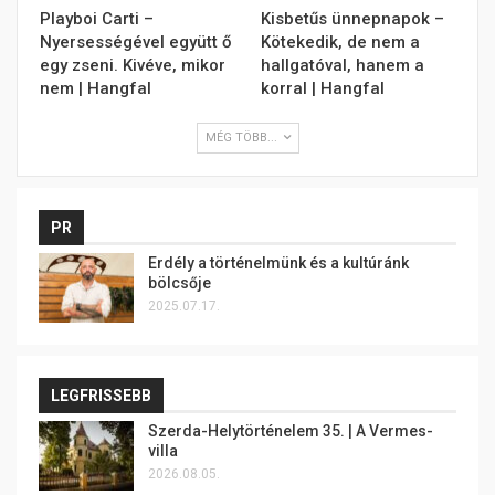
Playboi Carti –
Kisbetűs ünnepnapok –
Nyersességével együtt ő
Kötekedik, de nem a
egy zseni. Kivéve, mikor
hallgatóval, hanem a
nem | Hangfal
korral | Hangfal
MÉG TÖBB...
PR
Erdély a történelmünk és a kultúránk
bölcsője
2025.07.17.
LEGFRISSEBB
Szerda-Helytörténelem 35. | A Vermes-
villa
2026.08.05.