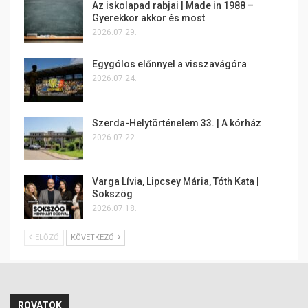
Az iskolapad rabjai | Made in 1988 –
Gyerekkor akkor és most
2026.07.29.
Egygólos előnnyel a visszavágóra
2026.07.24.
Szerda-Helytörténelem 33. | A kórház
2026.07.22.
Varga Lívia, Lipcsey Mária, Tóth Kata |
Sokszög
2026.07.18.
ELŐZŐ
KÖVETKEZŐ
ROVATOK