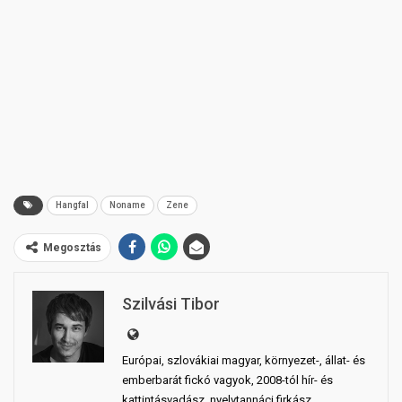
Hangfal
Noname
Zene
Megosztás
Szilvási Tibor
Európai, szlovákiai magyar, környezet-, állat- és
emberbarát fickó vagyok, 2008-tól hír- és
kattintásvadász, nyelvtannáci firkász.