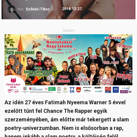
2018.12.27.
Írta:
Szilvási Tibor
Reklám
Az idén 27 éves Fatimah Nyeema Warner 5 évvel
ezelőtt tűnt fel Chance The Rapper egyik
szerzeményében, ám előtte már tekergett a slam
poetry-univerzumban. Nem is elsősorban a rap,
hanem inkább a slam poetry, a költőiség felől