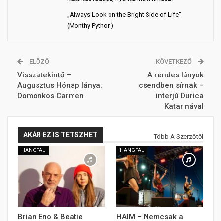
„Always Look on the Bright Side of Life“
(Monthy Python)
ELŐZŐ
KÖVETKEZŐ
Visszatekintő –
A rendes lányok
Augusztus Hónap lánya:
csendben sírnak –
Domonkos Carmen
interjú Durica
Katarinával
AKÁR EZ IS TETSZHET
Több A Szerzőtől
HANGFAL
HANGFAL
Brian Eno & Beatie
HAIM – Nemcsak a