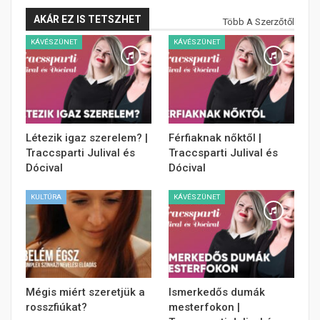
AKÁR EZ IS TETSZHET
Több A Szerzőtől
KÁVÉSZÜNET
KÁVÉSZÜNET
Létezik igaz szerelem? |
Férfiaknak nőktől |
Traccsparti Julival és
Traccsparti Julival és
Dócival
Dócival
KULTÚRA
KÁVÉSZÜNET
Mégis miért szeretjük a
Ismerkedős dumák
rosszfiúkat?
mesterfokon |