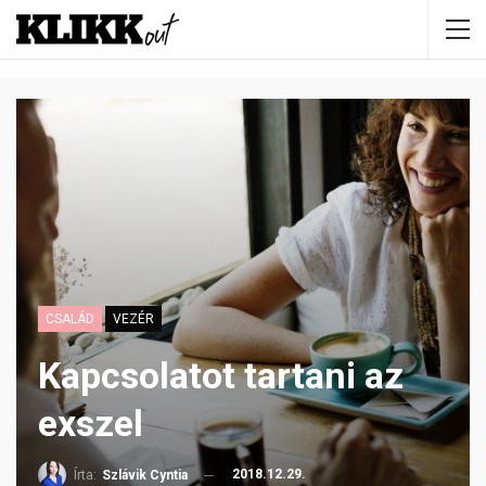
CSALÁD
VEZÉR
Kapcsolatot tartani az
exszel
2018.12.29.
Írta:
Szlávik Cyntia