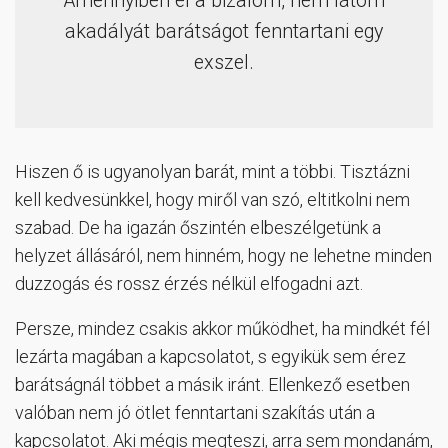
Amennyiben él a bizalom, nem látom
akadályát barátságot fenntartani egy
exszel.
Hiszen ő is ugyanolyan barát, mint a többi. Tisztázni
kell kedvesünkkel, hogy miről van szó, eltitkolni nem
szabad. De ha igazán őszintén elbeszélgetünk a
helyzet állásáról, nem hinném, hogy ne lehetne minden
duzzogás és rossz érzés nélkül elfogadni azt.
Persze, mindez csakis akkor működhet, ha mindkét fél
lezárta magában a kapcsolatot, s egyikük sem érez
barátságnál többet a másik iránt. Ellenkező esetben
valóban nem jó ötlet fenntartani szakítás után a
kapcsolatot. Aki mégis megteszi, arra sem mondanám,