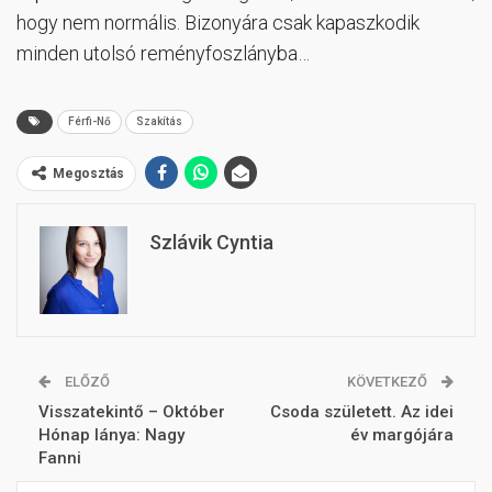
hogy nem normális. Bizonyára csak kapaszkodik
minden utolsó reményfoszlányba…
Férfi-Nő
Szakítás
Megosztás
Szlávik Cyntia
ELŐZŐ
KÖVETKEZŐ
Visszatekintő – Október
Csoda született. Az idei
Hónap lánya: Nagy
év margójára
Fanni