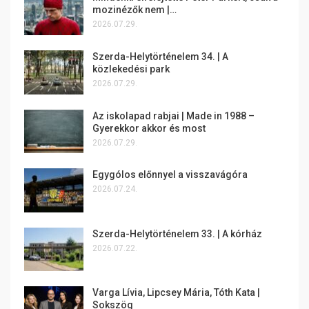
mozinézők nem |…
2026.07.29.
Szerda-Helytörténelem 34. | A
közlekedési park
2026.07.29.
Az iskolapad rabjai | Made in 1988 –
Gyerekkor akkor és most
2026.07.29.
Egygólos előnnyel a visszavágóra
2026.07.24.
Szerda-Helytörténelem 33. | A kórház
2026.07.22.
Varga Lívia, Lipcsey Mária, Tóth Kata |
Sokszög