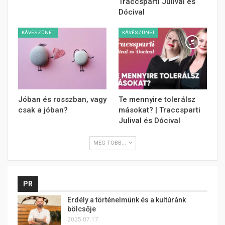
Traccsparti Julival és
Dócival
KÁVÉSZÜNET
KÁVÉSZÜNET
Jóban és rosszban, vagy
Te mennyire tolerálsz
csak a jóban?
másokat? | Traccsparti
Julival és Dócival
MÉG TÖBB...
PR
Erdély a történelmünk és a kultúránk
bölcsője
2025.07.17.