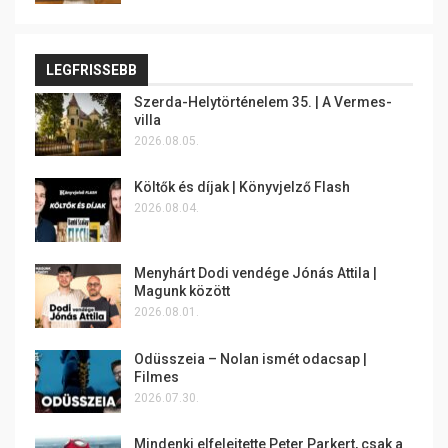
LEGFRISSEBB
Szerda-Helytörténelem 35. | A Vermes-
villa
2026.08.05.
Költők és díjak | Könyvjelző Flash
2026.08.04.
Menyhárt Dodi vendége Jónás Attila |
Magunk között
2026.08.01.
Odüsszeia – Nolan ismét odacsap |
Filmes
2026.07.30.
Mindenki elfelejtette Peter Parkert, csak a