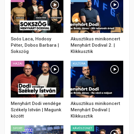
Soós Laca, Hodosy
Akusztikus minikoncert
Péter, Dobos Barbara |
Menyhárt Dodival 2. |
Sokszög
Klikkusztik
HAZAI
KULTÚRA
Menyhárt Dodi vendége
Akusztikus minikoncert
Székely István | Magunk
Menyhárt Dodival |
között
Klikkusztik
SPORT
KÁVÉSZÜNET