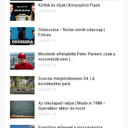
Költők és díjak | Könyvjelző Flash
2026.08.04.
Odüsszeia – Nolan ismét odacsap |
Filmes
2026.07.30.
Mindenki elfelejtette Peter Parkert, csak a
mozinézők nem |…
2026.07.29.
Szerda-Helytörténelem 34. | A
közlekedési park
2026.07.29.
Az iskolapad rabjai | Made in 1988 –
Gyerekkor akkor és most
2026.07.29.
Egygólos előnnyel a visszavágóra