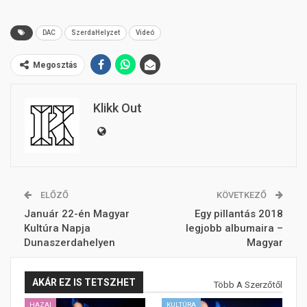
DAC
SzerdaHelyzet
Videó
Megosztás
Klikk Out
ELŐZŐ
KÖVETKEZŐ
Január 22-én Magyar
Egy pillantás 2018
Kultúra Napja
legjobb albumaira –
Dunaszerdahelyen
Magyar
AKÁR EZ IS TETSZHET
Több A Szerzőtől
HAZAI
KULTÚRA