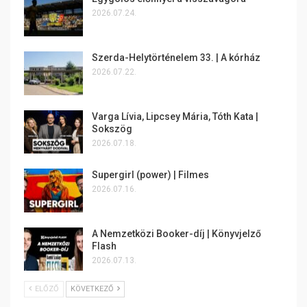
2026.07.24.
Szerda-Helytörténelem 33. | A kórház
2026.07.22.
Varga Lívia, Lipcsey Mária, Tóth Kata |
Sokszög
2026.07.18.
Supergirl (power) | Filmes
2026.07.16.
A Nemzetközi Booker-díj | Könyvjelző
Flash
2026.07.13.
ELŐZŐ
KÖVETKEZŐ