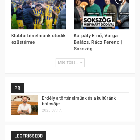
Klubtörténelmünk ötödik
Kárpáty Ernő, Varga
ezüstérme
Balázs, Rácz Ferenc |
Sokszög
MÉG TÖBB...
PR
Erdély a történelmünk és a kultúránk
bölcsője
2025.07.17.
LEGFRISSEBB