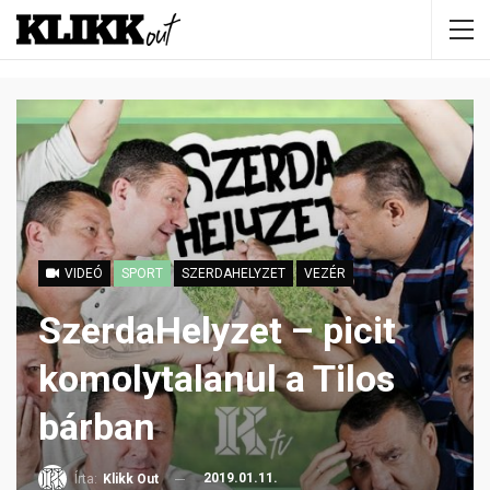
VIDEÓ
SPORT
SZERDAHELYZET
VEZÉR
SzerdaHelyzet – picit
komolytalanul a Tilos
bárban
2019.01.11.
Írta:
Klikk Out