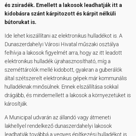
és zsiradék. Emellett a lakosok leadhatják itt a
kidobásra szánt kárpitozott és kárpit nélküli
bútorukat is.
Ide lehet kiszállítani az elektronikus hulladékot is. A
Dunaszerdahelyi Városi Hivatal műszaki osztálya
felhívja a lakosok figyelmét arra, hogy az itt leadott
elektronikus hulladék újrahasznosítható, míg a
szeméttárolók mellé kidobott, gyakran a guberálók
által szétszerelt elektronikus gépek már kommunális
hulladéknak minősülnek. Ennek elszállítása sokkal
drágább, és mindemellett a lakosok a környezetüket is
károsítják.
A Municipal udvarán az állandó vagy átmeneti
lakhellyel rendelkező dunaszerdahelyi lakosok
leadhatják továbbá a vegyes építkezési hulladékot is.