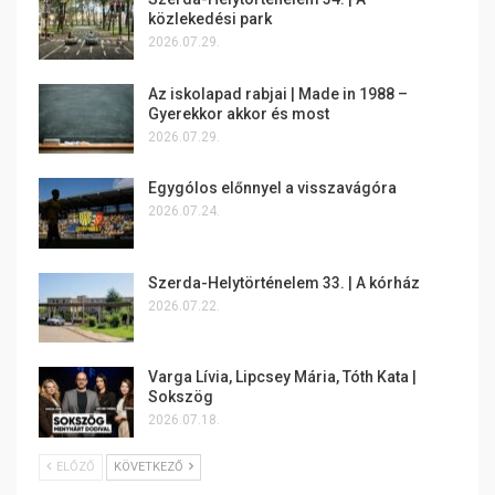
közlekedési park
2026.07.29.
Az iskolapad rabjai | Made in 1988 –
Gyerekkor akkor és most
2026.07.29.
Egygólos előnnyel a visszavágóra
2026.07.24.
Szerda-Helytörténelem 33. | A kórház
2026.07.22.
Varga Lívia, Lipcsey Mária, Tóth Kata |
Sokszög
2026.07.18.
ELŐZŐ
KÖVETKEZŐ