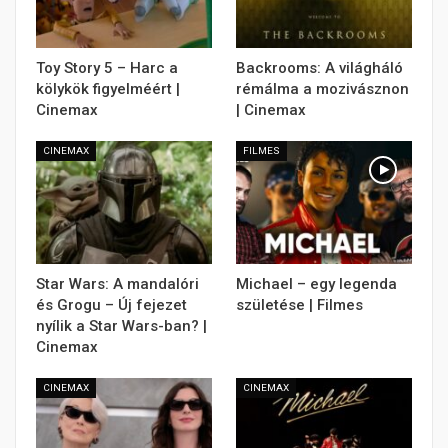
Toy Story 5 – Harc a
Backrooms: A világháló
kölykök figyelméért |
rémálma a mozivásznon
Cinemax
| Cinemax
CINEMAX
FILMES
Star Wars: A mandalóri
Michael – egy legenda
és Grogu – Új fejezet
születése | Filmes
nyílik a Star Wars-ban? |
Cinemax
CINEMAX
CINEMAX