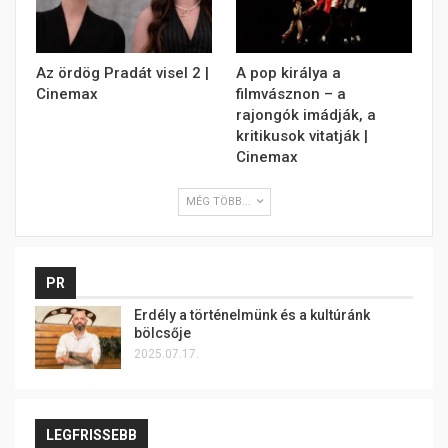
Az ördög Pradát visel 2 |
A pop királya a
Cinemax
filmvásznon – a
rajongók imádják, a
kritikusok vitatják |
Cinemax
MÉG TÖBB...
PR
Erdély a történelmünk és a kultúránk
bölcsője
2025.07.17.
LEGFRISSEBB