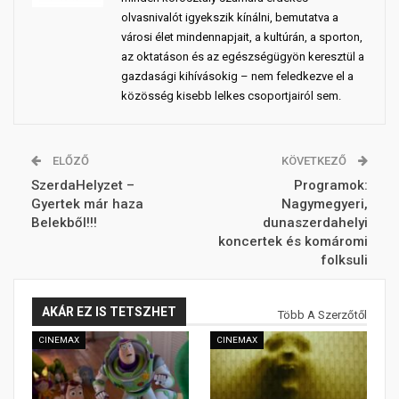
olvasnivalót igyekszik kínálni, bemutatva a
városi élet mindennapjait, a kultúrán, a sporton,
az oktatáson és az egészségügyön keresztül a
gazdasági kihívásokig – nem feledkezve el a
közösség kisebb lelkes csoportjairól sem.
ELŐZŐ
KÖVETKEZŐ
SzerdaHelyzet –
Programok:
Gyertek már haza
Nagymegyeri,
Belekből!!!
dunaszerdahelyi
koncertek és komáromi
folksuli
AKÁR EZ IS TETSZHET
Több A Szerzőtől
CINEMAX
CINEMAX