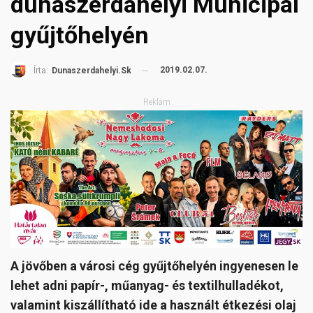
dunaszerdahelyi Municipal
gyűjtőhelyén
2019.02.07.
Írta:
Dunaszerdahelyi.sk
Reklám
A jövőben a városi cég gyűjtőhelyén ingyenesen le
lehet adni papír-, műanyag- és textilhulladékot,
valamint kiszállítható ide a használt étkezési olaj