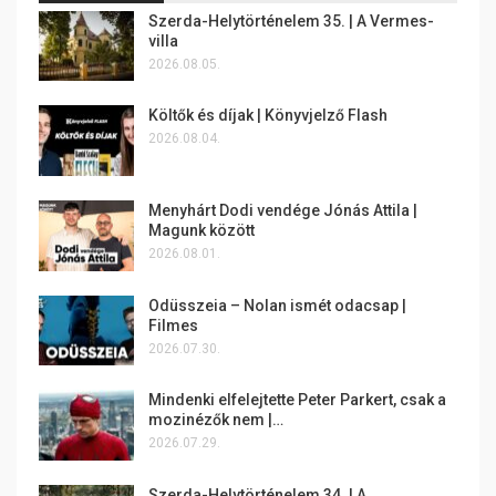
Szerda-Helytörténelem 35. | A Vermes-
villa
2026.08.05.
Költők és díjak | Könyvjelző Flash
2026.08.04.
Menyhárt Dodi vendége Jónás Attila |
Magunk között
2026.08.01.
Odüsszeia – Nolan ismét odacsap |
Filmes
2026.07.30.
Mindenki elfelejtette Peter Parkert, csak a
mozinézők nem |…
2026.07.29.
Szerda-Helytörténelem 34. | A