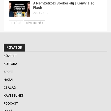
A Nemzetközi Booker-díj | Könyvjelző
Flash
2026.07.13.
ELŐZŐ
KÖVETKEZŐ
ROVATOK
KÖZÉLET
KULTÚRA
SPORT
HAZAI
CSALÁD
KÁVÉSZÜNET
PODCAST