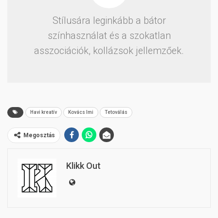
Stílusára leginkább a bátor
színhasználat és a szokatlan
asszociációk, kollázsok jellemzőek.
Havi kreatív
Kovács Imi
Tetoválás
Megosztás
Klikk Out