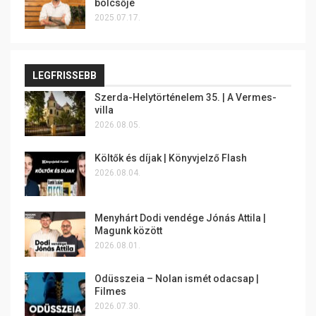
bölcsője
2025.07.17.
LEGFRISSEBB
Szerda-Helytörténelem 35. | A Vermes-
villa
2026.08.05.
Költők és díjak | Könyvjelző Flash
2026.08.04.
Menyhárt Dodi vendége Jónás Attila |
Magunk között
2026.08.01.
Odüsszeia – Nolan ismét odacsap |
Filmes
2026.07.30.