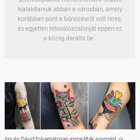
kialakítaniuk abban a városban, amely
korábban pont a bűnözésről volt híres,
és egyetlen tetoválószalonját éppen ez
a közeg darálta be.
Imi és Dávid folyamatosan inspirálták egymást, új