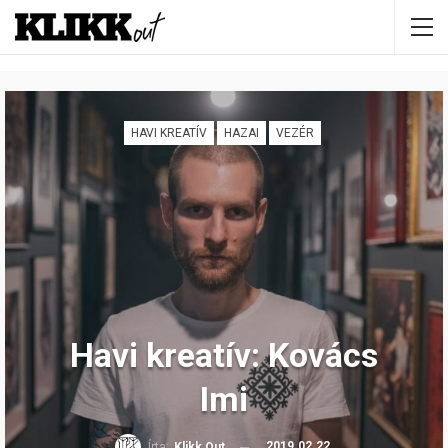
HAVI KREATÍV
HAZAI
VEZÉR
Havi kreatív: Kovács
Imi
2019.02.22.
Írta:
Klikk Out