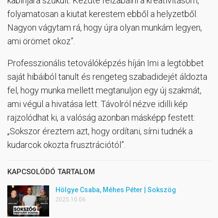
kabinjára szűkült. Kezdte felzabálni a kreativitásom,
folyamatosan a kiutat kerestem ebből a helyzetből.
Nagyon vágytam rá, hogy újra olyan munkám legyen,
ami örömet okoz”.
Professzionális tetoválóképzés híján Imi a legtöbbet
saját hibáiból tanult és rengeteg szabadidejét áldozta
fel, hogy munka mellett megtanuljon egy új szakmát,
ami végül a hivatása lett. Távolról nézve idilli kép
rajzolódhat ki, a valóság azonban másképp festett:
„Sokszor éreztem azt, hogy ordítani, sírni tudnék a
kudarcok okozta frusztrációtól”.
KAPCSOLÓDÓ TARTALOM
Hölgye Csaba, Méhes Péter | Sokszög
2025.10.06.