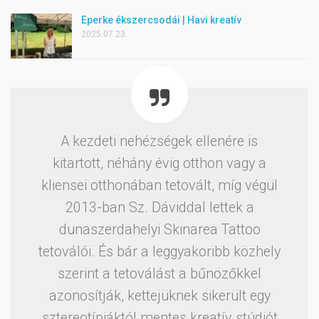
Eperke ékszercsodái | Havi kreatív
2025.07.23.
A kezdeti nehézségek ellenére is
kitartott, néhány évig otthon vagy a
kliensei otthonában tetovált, míg végül
2013-ban Sz. Dáviddal lettek a
dunaszerdahelyi Skinarea Tattoo
tetoválói. És bár a leggyakoribb közhely
szerint a tetoválást a bűnözőkkel
azonosítják, kettejüknek sikerült egy
sztereotípiáktól mentes kreatív stúdiót