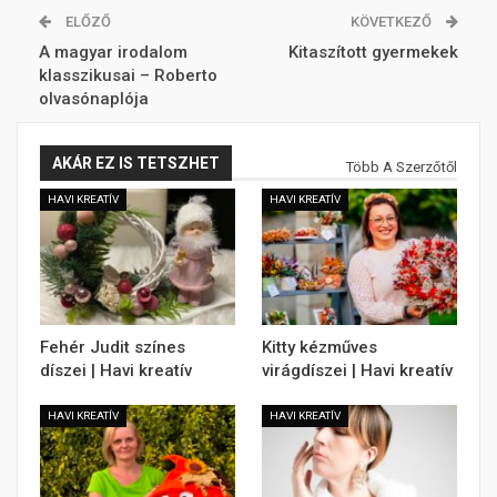
ELŐZŐ
KÖVETKEZŐ
A magyar irodalom
Kitaszított gyermekek
klasszikusai – Roberto
olvasónaplója
AKÁR EZ IS TETSZHET
Több A Szerzőtől
HAVI KREATÍV
HAVI KREATÍV
Fehér Judit színes
Kitty kézműves
díszei | Havi kreatív
virágdíszei | Havi kreatív
HAVI KREATÍV
HAVI KREATÍV