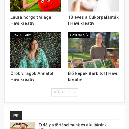
Laura horgolt világa |
10 éves a Cukorpalánták
Havi kreatív
| Havi kreatív
HAVI KREATÍV
HAVI KREATÍV
Örök virágok Annától |
Élő képek Barbitól | Havi
Havi kreatív
kreatív
MÉG TÖBB...
PR
Erdély a történelmünk és a kultúránk