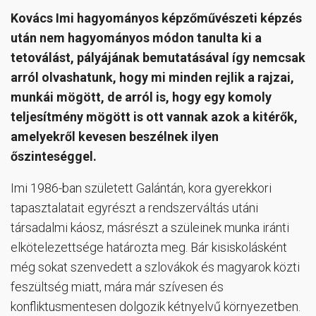
Kovács Imi hagyományos képzőművészeti képzés
után nem hagyományos módon tanulta ki a
tetoválást, pályájának bemutatásával így nemcsak
arról olvashatunk, hogy mi minden rejlik a rajzai,
munkái mögött, de arról is, hogy egy komoly
teljesítmény mögött is ott vannak azok a kitérők,
amelyekről kevesen beszélnek ilyen
őszinteséggel.
Imi 1986-ban született Galántán, kora gyerekkori
tapasztalatait egyrészt a rendszerváltás utáni
társadalmi káosz, másrészt a szüleinek munka iránti
elkötelezettsége határozta meg. Bár kisiskolásként
még sokat szenvedett a szlovákok és magyarok közti
feszültség miatt, mára már szívesen és
konfliktusmentesen dolgozik kétnyelvű környezetben.