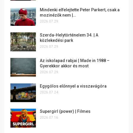
Mindenki elfelejtette Peter Parkert, csak a
mozinézők nem |…
2026.07.29.
Szerda-Helytörténelem 34. | A
közlekedési park
2026.07.29.
Az iskolapad rabjai | Made in 1988 –
Gyerekkor akkor és most
2026.07.29.
Egygólos előnnyel a visszavágóra
2026.07.24.
Supergirl (power) | Filmes
2026.07.16.