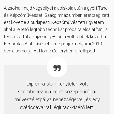
A zsolnai majd vágsellyei alapiskola után a győri Tánc-
és Képzőművészeti Szakgimnáziumban érettségizett,
ezt követte a budapesti Képzőművészeti Egyetem,
ahol a lehető legtöbb technikát próbálta elsajátítani, a
festészettől a zajzenéig – tagja volt többek között a
Besorolás Alatt kísérletizene-projektnek, ami 2010-
ben a somorjai At Home Galleryben is fellépett.
Diploma után kénytelen volt
szembenézni a kelet-közép-európai
művészéletpálya nehézségeivel, és egy
svédcsavarral légiutas-kísérő lett.