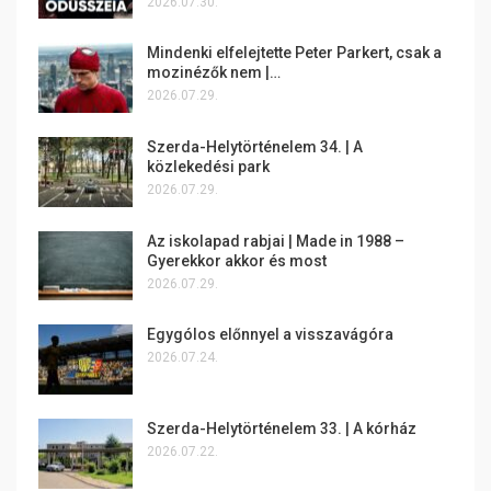
2026.07.30.
Mindenki elfelejtette Peter Parkert, csak a
mozinézők nem |…
2026.07.29.
Szerda-Helytörténelem 34. | A
közlekedési park
2026.07.29.
Az iskolapad rabjai | Made in 1988 –
Gyerekkor akkor és most
2026.07.29.
Egygólos előnnyel a visszavágóra
2026.07.24.
Szerda-Helytörténelem 33. | A kórház
2026.07.22.