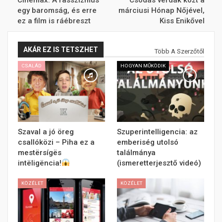
egy baromság, és erre
márciusi Hónap Nőjével,
ez a film is ráébreszt
Kiss Enikővel
AKÁR EZ IS TETSZHET
Több A Szerzőtől
CSALÁD
HOGYAN MŰKÖDIK
Szaval a jó öreg
Szuperintelligencia: az
csallóközi – Piha ez a
emberiség utolsó
mestërsígës
találmánya
intëligëncia!
(ismeretterjesztő videó)
KÖZÉLET
KÖZÉLET