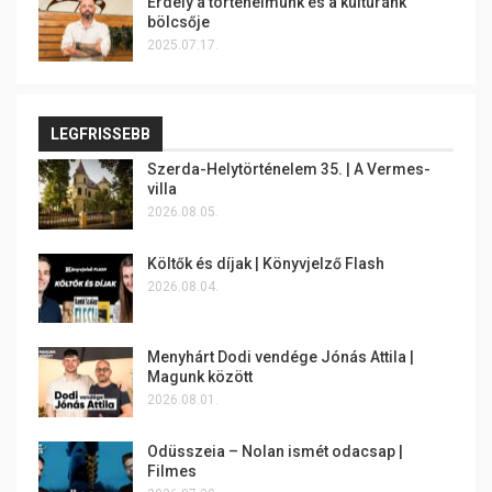
Erdély a történelmünk és a kultúránk
bölcsője
2025.07.17.
LEGFRISSEBB
Szerda-Helytörténelem 35. | A Vermes-
villa
2026.08.05.
Költők és díjak | Könyvjelző Flash
2026.08.04.
Menyhárt Dodi vendége Jónás Attila |
Magunk között
2026.08.01.
Odüsszeia – Nolan ismét odacsap |
Filmes