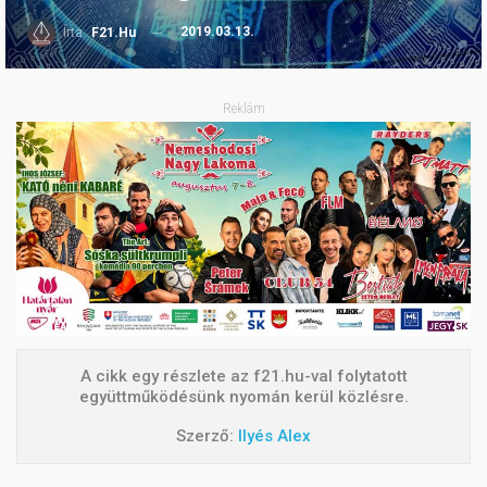
2019.03.13.
Írta:
F21.hu
Reklám
A cikk egy részlete az f21.hu-val folytatott
együttműködésünk nyomán kerül közlésre.
Szerző:
Ilyés Alex