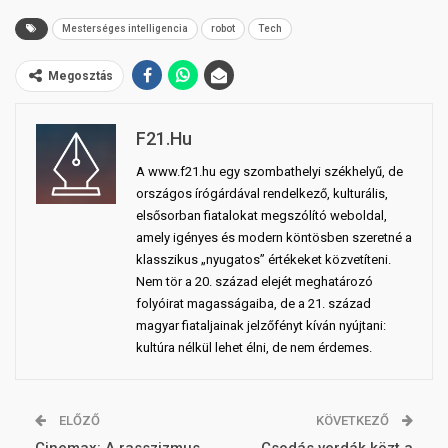
Mesterséges intelligencia
robot
Tech
Megosztás
F21.hu
A www.f21.hu egy szombathelyi székhelyű, de
országos írógárdával rendelkező, kulturális,
elsősorban fiatalokat megszólító weboldal,
amely igényes és modern köntösben szeretné a
klasszikus „nyugatos” értékeket közvetíteni.
Nem tör a 20. század elejét meghatározó
folyóirat magasságaiba, de a 21. század
magyar fiataljainak jelzőfényt kíván nyújtani:
kultúra nélkül lehet élni, de nem érdemes.
ELŐZŐ
KÖVETKEZŐ
Cinemax: A rasszizmus
Csodás verdák közt a