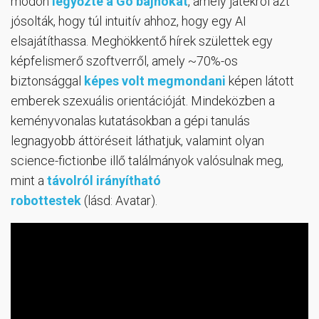
módon
legyőzte a Go bajnokát
, amely játékról azt
jósolták, hogy túl intuitív ahhoz, hogy egy AI
elsajátíthassa. Meghökkentő hírek születtek egy
képfelismerő szoftverről, amely ~70%-os
biztonsággal
képes volt megmondani
képen látott
emberek szexuális orientációját. Mindeközben a
keményvonalas kutatásokban a gépi tanulás
legnagyobb áttöréseit láthatjuk, valamint olyan
science-fictionbe illő találmányok valósulnak meg,
mint a
távolról irányítható
robottestek
(lásd: Avatar).