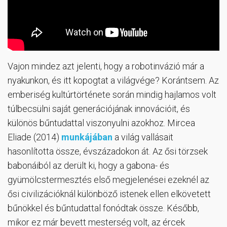
Vajon mindez azt jelenti, hogy a robotinvázió már a
nyakunkon, és itt kopogtat a világvége? Korántsem. Az
emberiség kultúrtörténete során mindig hajlamos volt
túlbecsülni saját generációjának innovációit, és
különös bűntudattal viszonyulni azokhoz. Mircea
Eliade (2014)
munkájában
a világ vallásait
hasonlította össze, évszázadokon át. Az ősi törzsek
babonáiból az derült ki, hogy a gabona- és
gyümölcstermesztés első megjelenései ezeknél az
ősi civilizációknál különböző istenek ellen elkövetett
bűnökkel és bűntudattal fonódtak össze. Később,
mikor ez már bevett mesterség volt, az ércek