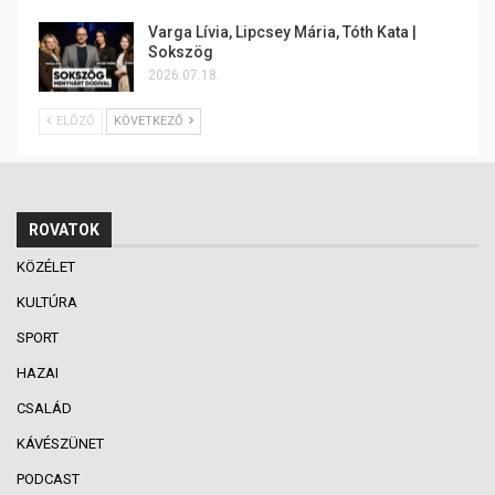
Varga Lívia, Lipcsey Mária, Tóth Kata |
Sokszög
2026.07.18.
ELŐZŐ
KÖVETKEZŐ
ROVATOK
KÖZÉLET
KULTÚRA
SPORT
HAZAI
CSALÁD
KÁVÉSZÜNET
PODCAST