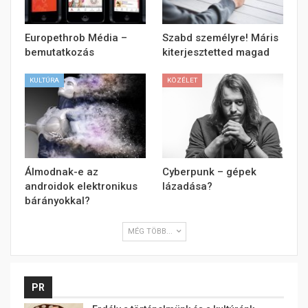
Europethrob Média –
Szabd személyre! Máris
bemutatkozás
kiterjesztetted magad
KULTÚRA
KÖZÉLET
Álmodnak-e az
Cyberpunk – gépek
androidok elektronikus
lázadása?
bárányokkal?
MÉG TÖBB...
PR