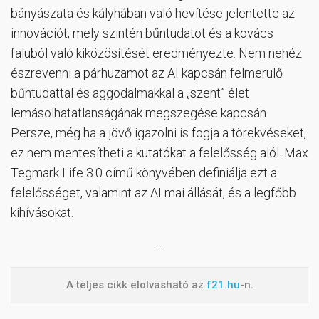
bányászata és kályhában való hevítése jelentette az
innovációt, mely szintén bűntudatot és a kovács
faluból való kiközösítését eredményezte. Nem nehéz
észrevenni a párhuzamot az AI kapcsán felmerülő
bűntudattal és aggodalmakkal a „szent” élet
lemásolhatatlanságának megszegése kapcsán.
Persze, még ha a jövő igazolni is fogja a törekvéseket,
ez nem mentesítheti a kutatókat a felelősség alól. Max
Tegmark Life 3.0 című könyvében definiálja ezt a
felelősséget, valamint az AI mai állását, és a legfőbb
kihívásokat.
…
A teljes cikk elolvasható az
f21.hu
-n.