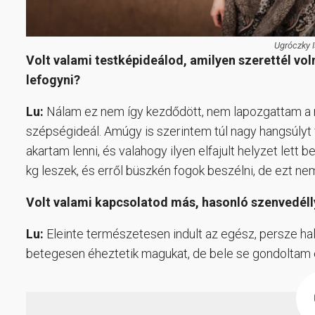
Ugróczky I
Volt valami testképideálod, amilyen szerettél voln
lefogyni?
Lu:
Nálam ez nem így kezdődött, nem lapozgattam a ma
szépségideál. Amúgy is szerintem túl nagy hangsúlyt
akartam lenni, és valahogy ilyen elfajult helyzet lett 
kg leszek, és erről büszkén fogok beszélni, de ezt nem
Volt valami kapcsolatod más, hasonló szenvedél
Lu:
Eleinte természetesen indult az egész, persze hall
betegesen éheztetik magukat, de bele se gondoltam