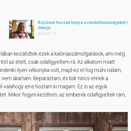
Közösen hozzuk helyre a rendellenességeket |
Interjú
2024.01.11.
kolában kezdődtek ezek a kalóriaszámolgatások, ami még
 az ételt, csak odafigyeltem rá. Az alkatom miatt
enki ilyen vékonyka volt, majd ez el fog múlni nálam,
t nem akartam. Beparáztam, és bár nincs ennek a
ől valahogy erre hoztam ki magam. Ez is az egyik
tet. Mikor fogyni kezdtem, az emberek odafigyeltek rám,