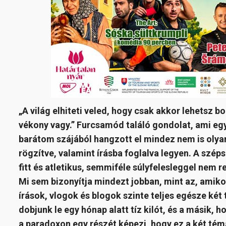
„
A világ elhiteti veled, hogy csak akkor lehetsz b
vékony vagy.” Furcsamód találó gondolat, ami egy
barátom szájából hangzott el mindez nem is olyan
rögzítve, valamint írásba foglalva legyen. A szép
fitt és atletikus, semmiféle súlyfelesleggel nem 
Mi sem bizonyítja mindezt jobban, mint az, amik
írások, vlogok és blogok szinte teljes egésze két
dobjunk le egy hónap alatt tíz kilót, és a másik
a paradoxon egy részét képezi, hogy ez a két tém