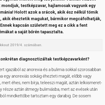
zt mondjuk, testképzavar, hajlamosak vagyunk egy
 mánia! Holott azok a srácok, akik ész nélkül tömik
, akik éheztetik magukat, bármikor megcáfolhatják,
Ennek kapcsán született meg ez a cikk a fent
émákat a saját bőrén tapasztalta.
likkout 2019/4. számában.
d konkrétan diagnosztizáltak testképzavarként?
t igazából az anorexia és a bulimia sokkal szorosabban
ha egy anorexiás sokáig éhezteti magát, előbb vagy
, mert éhes, nem bírja, teleeszi magát, aztán lelkiismeret-
gy része aztán átmegy bulimiásba, mert az evések után
azából mindkettőbe tartoztam egy darabig. De sosem