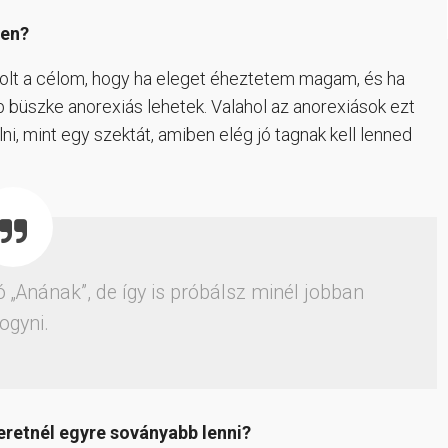
yen?
 volt a célom, hogy ha eleget éheztetem magam, és ha
büszke anorexiás lehetek. Valahol az anorexiások ezt
ni, mint egy szektát, amiben elég jó tagnak kell lenned
 „Anának”, de így is próbálsz minél jobban
fogyni.
retnél egyre soványabb lenni?