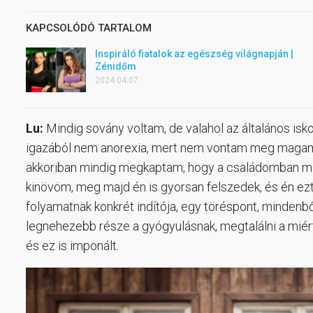
KAPCSOLÓDÓ TARTALOM
Inspiráló fiatalok az egészség világnapján |
Zénidőm
2024.04.07.
Lu:
Mindig sovány voltam, de valahol az általános is
igazából nem anorexia, mert nem vontam meg magamtól
akkoriban mindig megkaptam, hogy a családomban mind
kinövöm, meg majd én is gyorsan felszedek, és én ez
folyamatnak konkrét indítója, egy töréspont, mindenb
legnehezebb része a gyógyulásnak, megtalálni a miér
és ez is imponált.