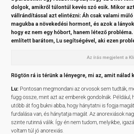
dolgok, amikről túlontúl kevés szó esik. Mikor a
vállrándítással azt elintézni: Áh csak valami múló
magukba a növekedési hormont, és azok a lányok
hogy ez nem egy hóbort, hanem létező probléma. 
említett barátom, Lu segítségével, aki ezen probl
Az írás megjelent a K
Rögtön rá is térünk a lényegre, mi az, amit nála
Lu:
Pontosan megmondani az orvosok sem tudták, mer
függ össze, mint azt az emberek gondolnák. Például, 
utóbb át fog bukni abba, hogy hánytatni is fogja magát
furdalása van, és hánytatja magát. Az anorexiások na
szinte rutinná válik. Így én nem tudom, melyikbe, ig
voltam túl jó anorexiás.