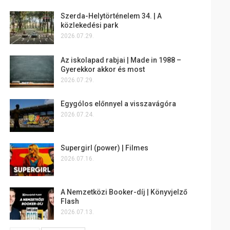
Szerda-Helytörténelem 34. | A
közlekedési park
2026.07.29.
Az iskolapad rabjai | Made in 1988 –
Gyerekkor akkor és most
2026.07.29.
Egygólos előnnyel a visszavágóra
2026.07.24.
Supergirl (power) | Filmes
2026.07.16.
A Nemzetközi Booker-díj | Könyvjelző
Flash
2026.07.13.