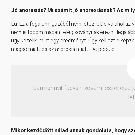
Jó anorexiás? Mi számít jó anorexiásnak? Az mil
Lu: Ez a fogalom igazából nem létezik. De valahol az
nem is fogom magam elég soványnak érezni, legalább 
úgy kezelik, mint egy eredményt. Úgy kell ezt elképzel
magad miatt és az anorexia miatt. De persze,
bármennyit fogysz, sosem leszel elég jó
le
Mikor kezdődött nálad annak gondolata, hogy sze