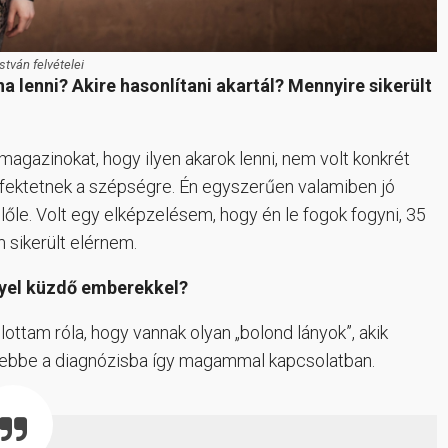
stván felvételei
a lenni? Akire hasonlítani akartál? Mennyire sikerült
gazinokat, hogy ilyen akarok lenni, nem volt konkrét
 fektetnek a szépségre. Én egyszerűen valamiben jó
belőle. Volt egy elképzelésem, hogy én le fogok fogyni, 35
 sikerült elérnem.
lyel küzdő emberekkel?
ottam róla, hogy vannak olyan „bolond lányok”, akik
 ebbe a diagnózisba így magammal kapcsolatban.