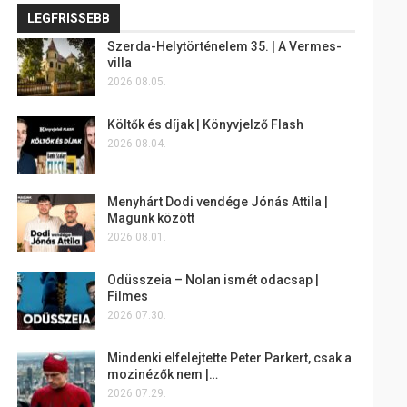
LEGFRISSEBB
Szerda-Helytörténelem 35. | A Vermes-
villa
2026.08.05.
Költők és díjak | Könyvjelző Flash
2026.08.04.
Menyhárt Dodi vendége Jónás Attila |
Magunk között
2026.08.01.
Odüsszeia – Nolan ismét odacsap |
Filmes
2026.07.30.
Mindenki elfelejtette Peter Parkert, csak a
mozinézők nem |…
2026.07.29.