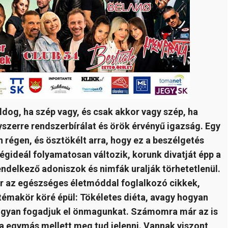
oldog, ha szép vagy, és csak akkor vagy szép, ha
szerre rendszerbírálat és örök érvényű igazság. Egy
 régen, és ösztökélt arra, hogy ez a beszélgetés
ségideál folyamatosan változik, korunk divatját épp a
rendelkező adoniszok és nimfák uralják törhetetlenül.
or az egészséges életmóddal foglalkozó cikkek,
 témakör köré épül: Tökéletes diéta, avagy hogyan
, hogyan fogadjuk el önmagunkat. Számomra már az is
a egymás mellett meg tud jelenni. Vannak viszont