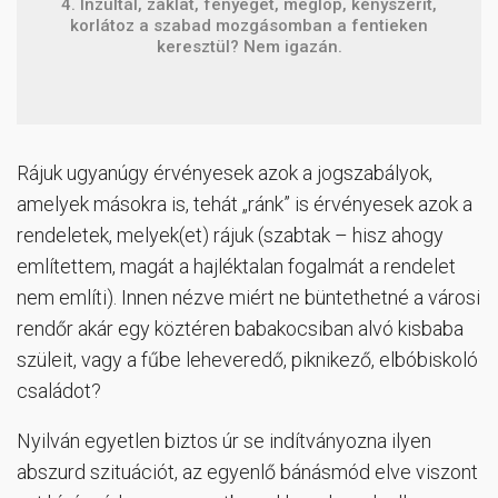
4. Inzultál, zaklat, fenyeget, meglop, kényszerít,
korlátoz a szabad mozgásomban a fentieken
keresztül? Nem igazán.
Rájuk ugyanúgy érvényesek azok a jogszabályok,
amelyek másokra is, tehát „ránk” is érvényesek azok a
rendeletek, melyek(et) rájuk (szabtak – hisz ahogy
említettem, magát a hajléktalan fogalmát a rendelet
nem említi). Innen nézve miért ne büntethetné a városi
rendőr akár egy köztéren babakocsiban alvó kisbaba
szüleit, vagy a fűbe leheveredő, piknikező, elbóbiskoló
családot?
Nyilván egyetlen biztos úr se indítványozna ilyen
abszurd szituációt, az egyenlő bánásmód elve viszont