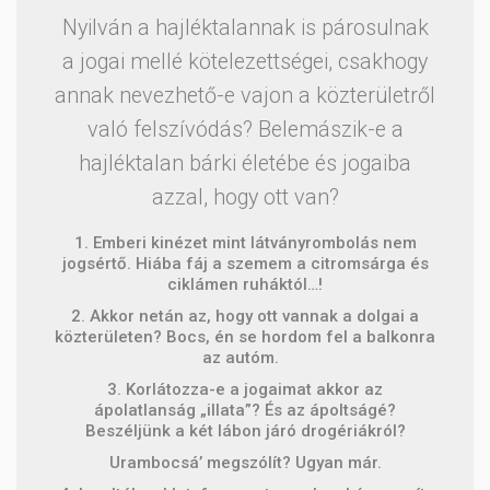
Nyilván a hajléktalannak is párosulnak
a jogai mellé kötelezettségei, csakhogy
annak nevezhető-e vajon a közterületről
való felszívódás? Belemászik-e a
hajléktalan bárki életébe és jogaiba
azzal, hogy ott van?
1. Emberi kinézet mint látványrombolás nem
jogsértő. Hiába fáj a szemem a citromsárga és
ciklámen ruháktól…!
2. Akkor netán az, hogy ott vannak a dolgai a
közterületen? Bocs, én se hordom fel a balkonra
az autóm.
3. Korlátozza-e a jogaimat akkor az
ápolatlanság „illata”? És az ápoltságé?
Beszéljünk a két lábon járó drogériákról?
Urambocsá’ megszólít? Ugyan már.