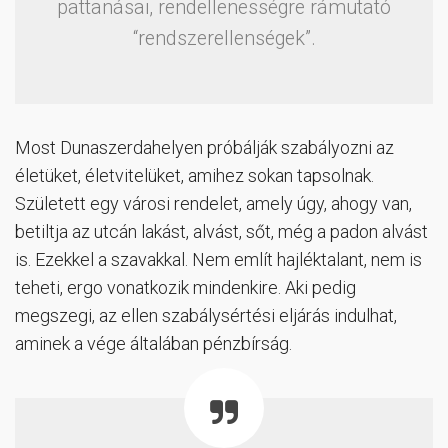
pattanásai, rendellenességre rámutató
“rendszerellenségek”.
Most Dunaszerdahelyen próbálják szabályozni az
életüket, életvitelüket, amihez sokan tapsolnak.
Született egy városi rendelet, amely úgy, ahogy van,
betiltja az utcán lakást, alvást, sőt, még a padon alvást
is. Ezekkel a szavakkal. Nem említ hajléktalant, nem is
teheti, ergo vonatkozik mindenkire. Aki pedig
megszegi, az ellen szabálysértési eljárás indulhat,
aminek a vége általában pénzbírság.