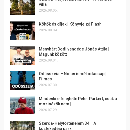
villa
2026.08.05.
Költők és díjak | Könyvjelző Flash
2026.08.04.
Menyhárt Dodi vendége Jónás Attila |
Magunk között
2026.08.01.
Odüsszeia – Nolan ismét odacsap |
Filmes
2026.07.30.
Mindenki elfelejtette Peter Parkert, csak a
mozinézők nem |…
2026.07.29.
Szerda-Helytörténelem 34. | A
közlekedési park