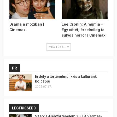
Dráma a moziban |
Lee Cronin: A múmia –
Cinemax
Egy sötét, érzelmileg is
súlyos horror | Cinemax
MÉG TÖBB...
PR
Erdély a történelmünk és a kultúránk
bölcsője
2025.07.17.
LEGFRISSEBB
Szerda-Helytörténelem 35. | A Vermes-