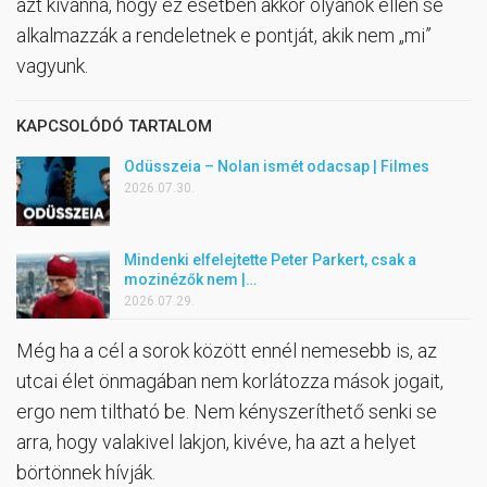
azt kívánná, hogy ez esetben akkor olyanok ellen se
alkalmazzák a rendeletnek e pontját, akik nem „mi”
vagyunk.
KAPCSOLÓDÓ TARTALOM
Odüsszeia – Nolan ismét odacsap | Filmes
2026.07.30.
Mindenki elfelejtette Peter Parkert, csak a
mozinézők nem |…
2026.07.29.
Még ha a cél a sorok között ennél nemesebb is, az
utcai élet önmagában nem korlátozza mások jogait,
ergo nem tiltható be. Nem kényszeríthető senki se
arra, hogy valakivel lakjon, kivéve, ha azt a helyet
börtönnek hívják.