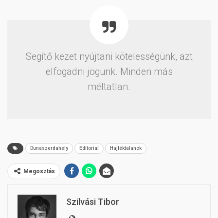
Segítő kezet nyújtani kötelességünk, azt
elfogadni jogunk. Minden más
méltatlan.
Dunaszerdahely
Editorial
Hajléktalanok
Megosztás
Szilvási Tibor