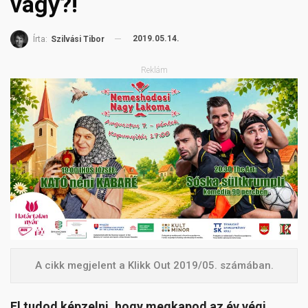
vagy?!
2019.05.14.
Írta:
Szilvási Tibor
Reklám
A cikk megjelent a Klikk Out 2019/05. számában.
El tudod képzelni, hogy megkapod az év végi