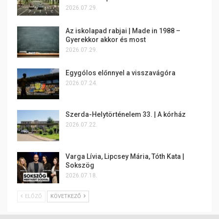
2026.07.29.
Az iskolapad rabjai | Made in 1988 –
Gyerekkor akkor és most
2026.07.29.
Egygólos előnnyel a visszavágóra
2026.07.24.
Szerda-Helytörténelem 33. | A kórház
2026.07.22.
Varga Lívia, Lipcsey Mária, Tóth Kata |
Sokszög
2026.07.18.
ELŐZŐ
KÖVETKEZŐ