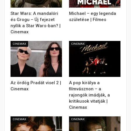
Star Wars: A mandalóri
Michael – egy legenda
és Grogu – Új fejezet
születése | Filmes
nyílik a Star Wars-ban? |
Cinemax
CINEMAX
CINEMAX
Az ördög Pradát visel 2 |
A pop királya a
Cinemax
filmvásznon – a
rajongók imádják, a
kritikusok vitatják |
Cinemax
CINEMAX
CINEMAX