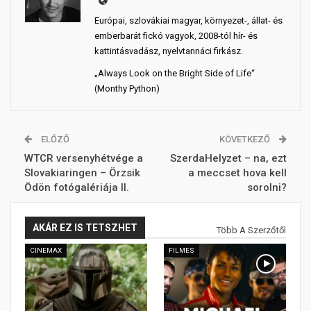
Európai, szlovákiai magyar, környezet-, állat- és
emberbarát fickó vagyok, 2008-tól hír- és
kattintásvadász, nyelvtannáci firkász.
„Always Look on the Bright Side of Life“
(Monthy Python)
ELŐZŐ
KÖVETKEZŐ
WTCR versenyhétvége a
SzerdaHelyzet – na, ezt
Slovakiaringen – Örzsik
a meccset hova kell
Ödön fotógalériája II.
sorolni?
AKÁR EZ IS TETSZHET
Több A Szerzőtől
CINEMAX
FILMES