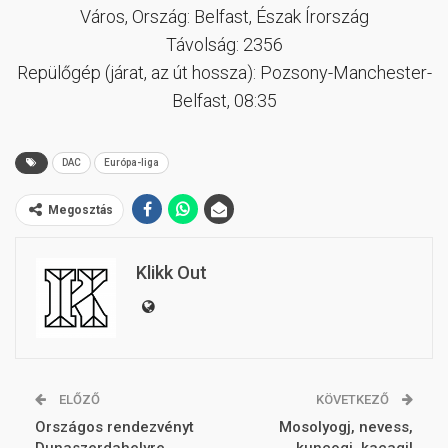
Város, Ország: Belfast, Észak Írország
Távolság: 2356
Repülőgép (járat, az út hossza): Pozsony-Manchester-
Belfast, 08:35
DAC
Európa-liga
Megosztás
Klikk Out
ELŐZŐ
KÖVETKEZŐ
Országos rendezvényt
Mosolyogj, nevess,