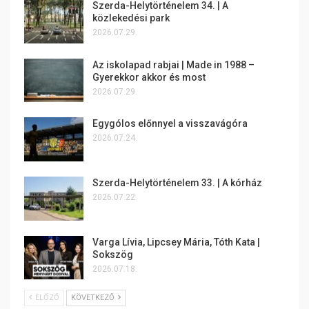
Szerda-Helytörténelem 34. | A
közlekedési park
2026.07.29.
Az iskolapad rabjai | Made in 1988 –
Gyerekkor akkor és most
2026.07.29.
Egygólos előnnyel a visszavágóra
2026.07.24.
Szerda-Helytörténelem 33. | A kórház
2026.07.22.
Varga Lívia, Lipcsey Mária, Tóth Kata |
Sokszög
2026.07.18.
ELŐZŐ
KÖVETKEZŐ