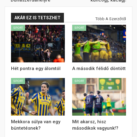
Dunaszerdahelyre
kuncogj, kacagj!
AKÁR EZ IS TETSZHET
Több A Szerzőtől
SPORT
SPORT
Hét pontra egy álomtól
A második félidő döntött
SPORT
SPORT
Mekkora súlya van egy
Mit akarsz, hisz
büntetésnek?
másodikok vagyunk!?