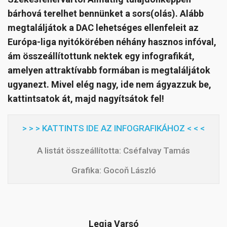
bárhová terelhet bennünket a sors(olás). Alább
megtaláljátok a DAC lehetséges ellenfeleit az
Európa-liga nyitókörében néhány hasznos infóval,
ám összeállítottunk nektek egy infografikát,
amelyen attraktívabb formában is megtaláljátok
ugyanezt. Mivel elég nagy, ide nem ágyazzuk be,
kattintsatok át, majd nagyítsátok fel!
> > > KATTINTS IDE AZ INFOGRAFIKÁHOZ < < <
A listát összeállította: Cséfalvay Tamás
Grafika: Gocoň László
Legia Varsó