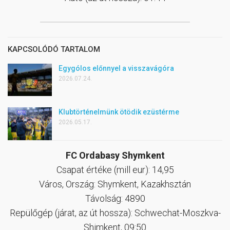
KAPCSOLÓDÓ TARTALOM
Egygólos előnnyel a visszavágóra
2026.07.24.
Klubtörténelmünk ötödik ezüstérme
2026.05.17.
FC Ordabasy Shymkent
Csapat értéke (mill eur): 14,95
Város, Ország: Shymkent, Kazakhsztán
Távolság: 4890
Repülőgép (járat, az út hossza): Schwechat-Moszkva-
Shimkent, 09:50