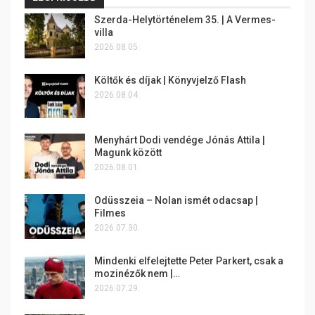
Szerda-Helytörténelem 35. | A Vermes-
villa
2026.08.05.
Költők és díjak | Könyvjelző Flash
2026.08.04.
Menyhárt Dodi vendége Jónás Attila |
Magunk között
2026.08.01.
Odüsszeia – Nolan ismét odacsap |
Filmes
2026.07.30.
Mindenki elfelejtette Peter Parkert, csak a
mozinézők nem |…
2026.07.29.