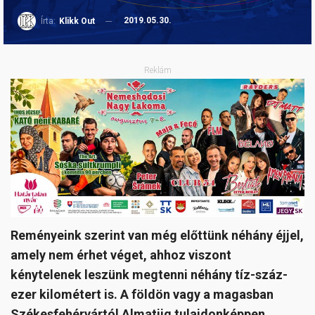
2019.05.30.
Írta:
Klikk Out
Reklám
Reményeink szerint van még előttünk néhány éjjel,
amely nem érhet véget, ahhoz viszont
kénytelenek leszünk megtenni néhány tíz-száz-
ezer kilométert is. A földön vagy a magasban
Székesfehérvártól Almatiig tulajdonképpen