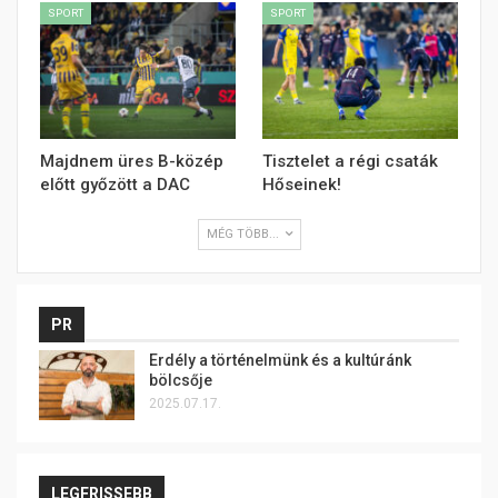
SPORT
SPORT
Majdnem üres B-közép
Tisztelet a régi csaták
előtt győzött a DAC
Hőseinek!
MÉG TÖBB...
PR
Erdély a történelmünk és a kultúránk
bölcsője
2025.07.17.
LEGFRISSEBB