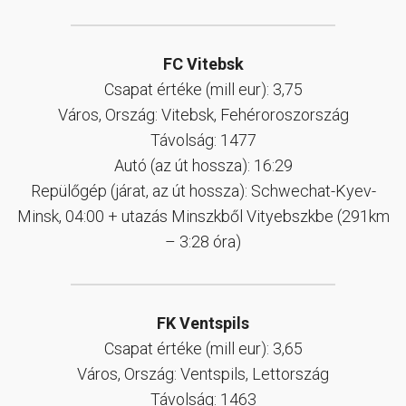
FC Vitebsk
Csapat értéke (mill eur): 3,75
Város, Ország: Vitebsk, Fehéroroszország
Távolság: 1477
Autó (az út hossza): 16:29
Repülőgép (járat, az út hossza): Schwechat-Kyev-
Minsk, 04:00 + utazás Minszkből Vityebszkbe (291km
– 3:28 óra)
FK Ventspils
Csapat értéke (mill eur): 3,65
Város, Ország: Ventspils, Lettország
Távolság: 1463