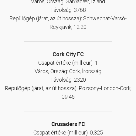
Város, Ország: Garðabær, Izland
Távolság: 3768
Repülőgép (járat, az út hossza): Schwechat-Varsó-
Reykjavik, 12:20
Cork City FC
Csapat értéke (mill eur): 1
Város, Ország: Cork, Írország
Távolság: 2320
Repülőgép (járat, az út hossza): Pozsony-London-Cork,
09:45
Crusaders FC
Csapat értéke (mill eur): 0,325