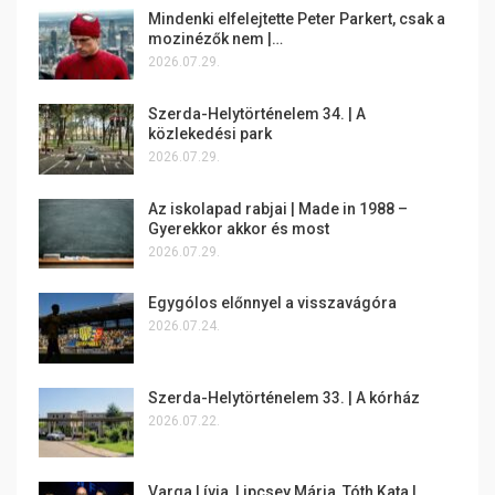
Mindenki elfelejtette Peter Parkert, csak a
mozinézők nem |…
2026.07.29.
Szerda-Helytörténelem 34. | A
közlekedési park
2026.07.29.
Az iskolapad rabjai | Made in 1988 –
Gyerekkor akkor és most
2026.07.29.
Egygólos előnnyel a visszavágóra
2026.07.24.
Szerda-Helytörténelem 33. | A kórház
2026.07.22.
Varga Lívia, Lipcsey Mária, Tóth Kata |