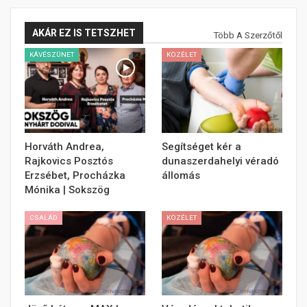
AKÁR EZ IS TETSZHET
Több A Szerzőtől
KÁVÉSZÜNET
KÖZÉLET
Horváth Andrea,
Segítséget kér a
Rajkovics Posztós
dunaszerdahelyi véradó
Erzsébet, Procházka
állomás
Mónika | Sokszög
CSALÁD
KÖZÉLET