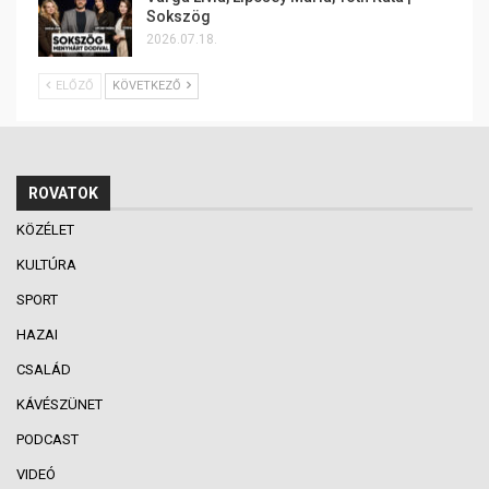
Sokszög
2026.07.18.
ELŐZŐ
KÖVETKEZŐ
ROVATOK
KÖZÉLET
KULTÚRA
SPORT
HAZAI
CSALÁD
KÁVÉSZÜNET
PODCAST
VIDEÓ