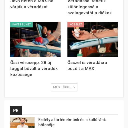
Jövő héten a MAX-ba
Véradással tehetik
várják a véradókat
különlegessé a
szalagavatót a diákok
KÁVÉSZÜNET
KÖZÉLET
Őszi vércsepp: 28 új
Ősszel is véradásra
taggal bővült a véradók
buzdít a MAX
közössége
MÉG TÖBB...
PR
Erdély a történelmünk és a kultúránk
bölcsője