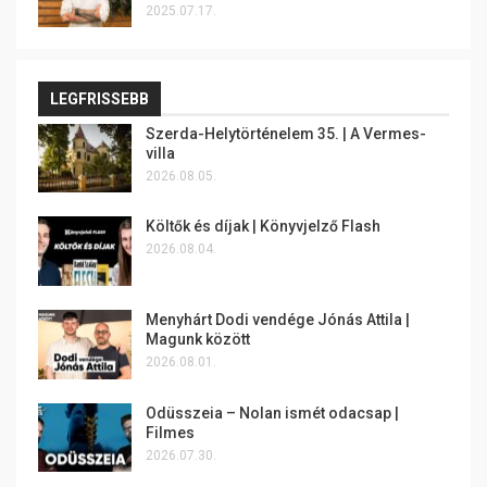
2025.07.17.
LEGFRISSEBB
Szerda-Helytörténelem 35. | A Vermes-
villa
2026.08.05.
Költők és díjak | Könyvjelző Flash
2026.08.04.
Menyhárt Dodi vendége Jónás Attila |
Magunk között
2026.08.01.
Odüsszeia – Nolan ismét odacsap |
Filmes
2026.07.30.