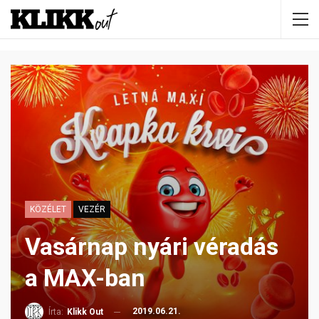
KÖZÉLET
VEZÉR
Vasárnap nyári véradás
a MAX-ban
2019.06.21.
Írta:
Klikk Out