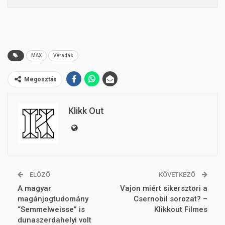
MAX
Véradás
Megosztás
Klikk Out
ELŐZŐ
KÖVETKEZŐ
A magyar
Vajon miért sikersztori a
magánjogtudomány
Csernobil sorozat? –
“Semmelweisse” is
Klikkout Filmes
dunaszerdahelyi volt