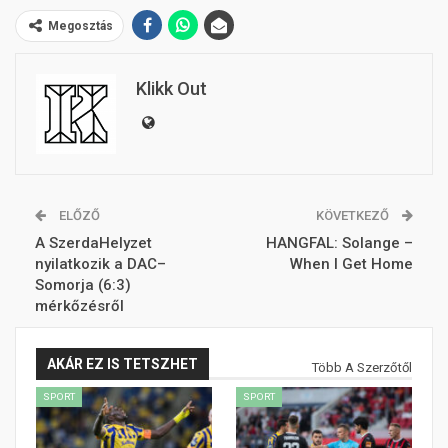
Megosztás
Klikk Out
ELŐZŐ
KÖVETKEZŐ
A SzerdaHelyzet
HANGFAL: Solange –
nyilatkozik a DAC–
When I Get Home
Somorja (6:3)
mérkőzésről
AKÁR EZ IS TETSZHET
Több A Szerzőtől
SPORT
SPORT