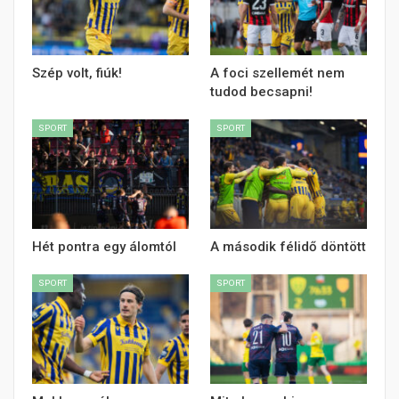
Szép volt, fiúk!
A foci szellemét nem
tudod becsapni!
SPORT
SPORT
Hét pontra egy álomtól
A második félidő döntött
SPORT
SPORT