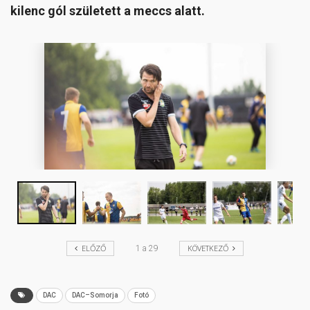
kilenc gól született a meccs alatt.
ELŐZŐ
KÖVETKEZŐ
1
a
29
DAC
DAC–Somorja
Fotó