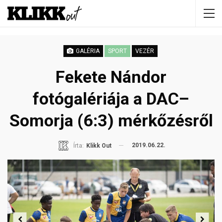
GALÉRIA
SPORT
VEZÉR
Fekete Nándor
fotógalériája a DAC–
Somorja (6:3) mérkőzésről
2019.06.22.
Írta:
Klikk Out