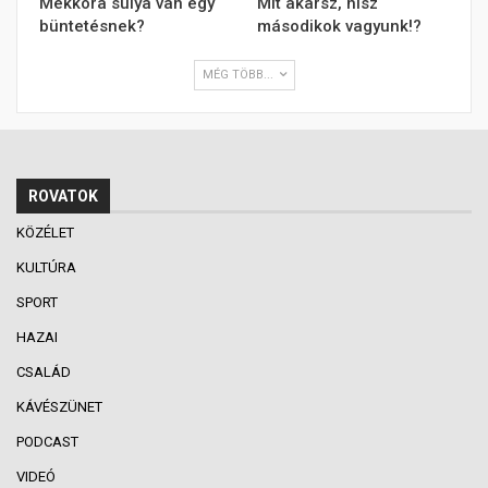
Mekkora súlya van egy
Mit akarsz, hisz
büntetésnek?
másodikok vagyunk!?
MÉG TÖBB...
ROVATOK
KÖZÉLET
KULTÚRA
SPORT
HAZAI
CSALÁD
KÁVÉSZÜNET
PODCAST
VIDEÓ