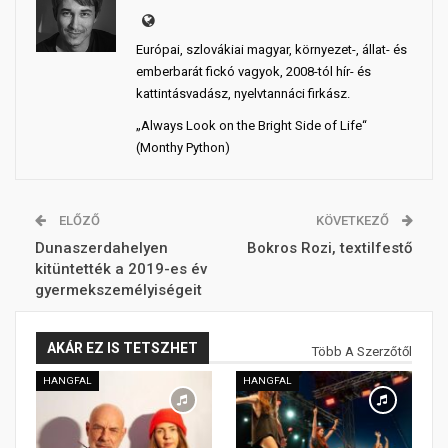
Európai, szlovákiai magyar, környezet-, állat- és
emberbarát fickó vagyok, 2008-tól hír- és
kattintásvadász, nyelvtannáci firkász.
„Always Look on the Bright Side of Life“
(Monthy Python)
ELŐZŐ
KÖVETKEZŐ
Dunaszerdahelyen
Bokros Rozi, textilfestő
kitüntették a 2019-es év
gyermekszemélyiségeit
AKÁR EZ IS TETSZHET
Több A Szerzőtől
HANGFAL
HANGFAL