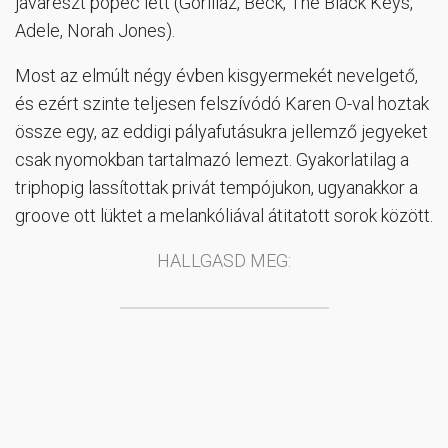
javarészt pöpec lett (Gorillaz, Beck, The Black Keys,
Adele, Norah Jones).
Most az elmúlt négy évben kisgyermekét nevelgető,
és ezért szinte teljesen felszívódó Karen O-val hoztak
össze egy, az eddigi pályafutásukra jellemző jegyeket
csak nyomokban tartalmazó lemezt. Gyakorlatilag a
triphopig lassítottak privát tempójukon, ugyanakkor a
groove ott lüktet a melankóliával átitatott sorok között.
HALLGASD MEG: