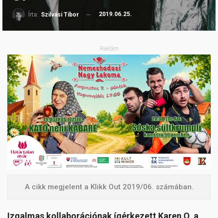
2019.06.25.
Írta:
Szilvási Tibor
Reklám
A cikk megjelent a Klikk Out 2019/06. számában.
Izgalmas kollaborációnak ígérkezett Karen O, a