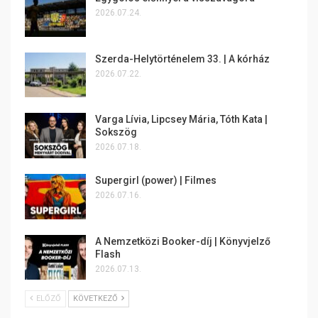
2026.07.24.
Szerda-Helytörténelem 33. | A kórház
2026.07.22.
Varga Lívia, Lipcsey Mária, Tóth Kata |
Sokszög
2026.07.18.
Supergirl (power) | Filmes
2026.07.16.
A Nemzetközi Booker-díj | Könyvjelző
Flash
2026.07.13.
ELŐZŐ
KÖVETKEZŐ