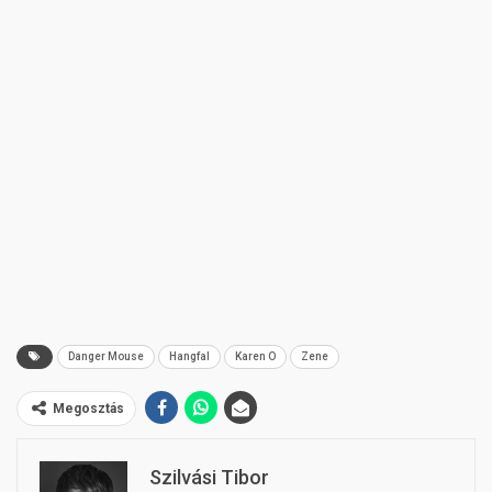
Danger Mouse
Hangfal
Karen O
Zene
Megosztás
Szilvási Tibor