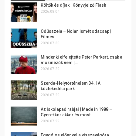
Költők és díjak | Könyvjelző Flash
2026.08.04.
Odüsszeia – Nolan ismét odacsap |
Filmes
2026.07.30.
Mindenki elfelejtette Peter Parkert, csak a
mozinézők nem |…
2026.07.29.
Szerda-Helytörténelem 34. | A
közlekedési park
2026.07.29.
Az iskolapad rabjai | Made in 1988 –
Gyerekkor akkor és most
2026.07.29.
Egygólos előnnyel a visszavágóra