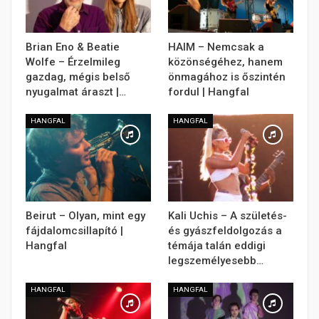
Brian Eno & Beatie
HAIM – Nemcsak a
Wolfe – Érzelmileg
közönségéhez, hanem
gazdag, mégis belső
önmagához is őszintén
nyugalmat áraszt |…
fordul | Hangfal
HANGFAL
HANGFAL
Beirut – Olyan, mint egy
Kali Uchis – A születés-
fájdalomcsillapító |
és gyászfeldolgozás a
Hangfal
témája talán eddigi
legszemélyesebb…
HANGFAL
HANGFAL