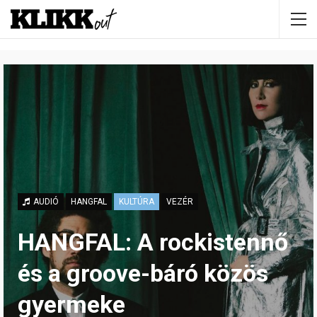
AUDIÓ
HANGFAL
KULTÚRA
VEZÉR
HANGFAL: A rockistennő
és a groove-báró közös
gyermeke