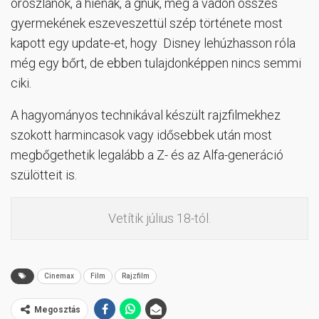
oroszlánok, a hiénák, a gnúk, meg a vadon összes
gyermekének eszeveszettül szép története most
kapott egy update-et, hogy Disney lehúzhasson róla
még egy bőrt, de ebben tulajdonképpen nincs semmi
ciki.
A hagyományos technikával készült rajzfilmekhez
szokott harmincasok vagy idősebbek után most
megbőgethetik legalább a Z- és az Alfa-generáció
szülötteit is.
Vetítik július 18-tól.
Cinemax
Film
Rajzfilm
Megosztás