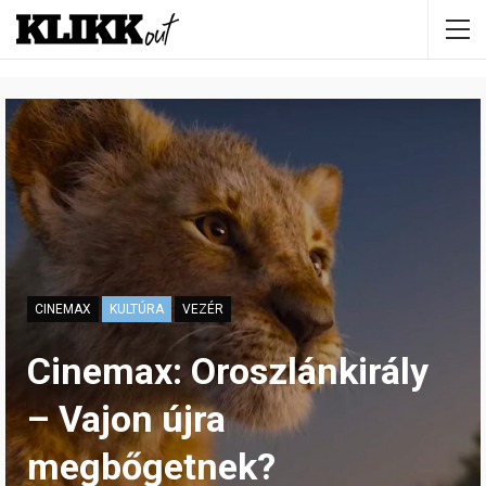
CINEMAX
KULTÚRA
VEZÉR
Cinemax: Oroszlánkirály
– Vajon újra
megbőgetnek?