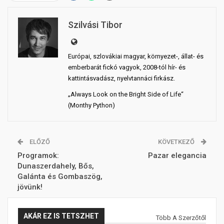
Szilvási Tibor
Európai, szlovákiai magyar, környezet-, állat- és
emberbarát fickó vagyok, 2008-tól hír- és
kattintásvadász, nyelvtannáci firkász.
„Always Look on the Bright Side of Life“
(Monthy Python)
ELŐZŐ
KÖVETKEZŐ
Programok:
Pazar elegancia
Dunaszerdahely, Bős,
Galánta és Gombaszög,
jövünk!
AKÁR EZ IS TETSZHET
Több A Szerzőtől