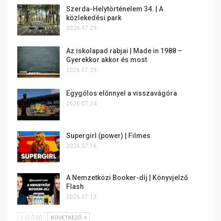
Szerda-Helytörténelem 34. | A
közlekedési park
2026.07.29.
Az iskolapad rabjai | Made in 1988 –
Gyerekkor akkor és most
2026.07.29.
Egygólos előnnyel a visszavágóra
2026.07.24.
Supergirl (power) | Filmes
2026.07.16.
A Nemzetközi Booker-díj | Könyvjelző
Flash
2026.07.13.
ELŐZŐ
KÖVETKEZŐ