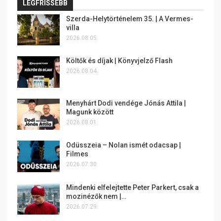
LEGFRISSEBB
Szerda-Helytörténelem 35. | A Vermes-
villa
2026.08.05.
Költők és díjak | Könyvjelző Flash
2026.08.04.
Menyhárt Dodi vendége Jónás Attila |
Magunk között
2026.08.01.
Odüsszeia – Nolan ismét odacsap |
Filmes
2026.07.30.
Mindenki elfelejtette Peter Parkert, csak a
mozinézők nem |…
2026.07.29.