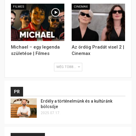
FILMES
CINEMAX
Michael – egy legenda
Az ördög Pradát visel 2 |
születése | Filmes
Cinemax
MÉG TÖBB...
PR
Erdély a történelmünk és a kultúránk
bölcsője
2025.07.17.