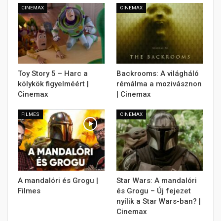
CINEMAX
CINEMAX
Toy Story 5 – Harc a
Backrooms: A világháló
kölykök figyelméért |
rémálma a mozivásznon
Cinemax
| Cinemax
FILMES
CINEMAX
A mandalóri és Grogu |
Star Wars: A mandalóri
Filmes
és Grogu – Új fejezet
nyílik a Star Wars-ban? |
Cinemax