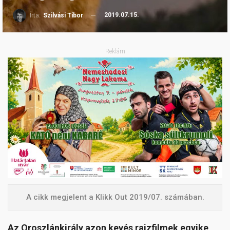
2019.07.15.
Írta:
Szilvási Tibor
Reklám
A cikk megjelent a Klikk Out 2019/07. számában.
Az Oroszlánkirály azon kevés rajzfilmek egyike,