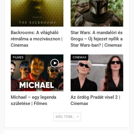
Backrooms: A világháló
Star Wars: A mandalóri és
rémálma a mozivásznon |
Grogu – Új fejezet nyílik a
Cinemax
Star Wars-ban? | Cinemax
FILMES
CINEMAX
Michael – egy legenda
Az ördög Pradát visel 2 |
születése | Filmes
Cinemax
MÉG TÖBB...