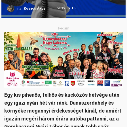
2019.07.15.
Írta:
Kovács Ákos
Reklám
Egy kis pihenős, felhős és kuckózós hétvége után
egy igazi nyári hét vár ránk. Dunaszerdahely és
környéke megannyi érdekességet kínál, de amiért
igazán megéri három órára autóba pattanni, az a
Gombaszögi Nyári Tábor és annak több száz