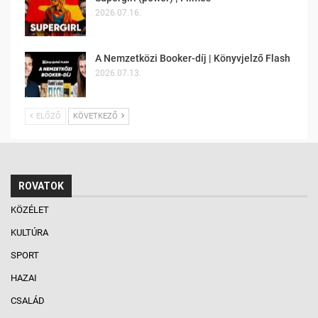
2026.07.16.
A Nemzetközi Booker-díj | Könyvjelző Flash
2026.07.13.
ELŐZŐ
KÖVETKEZŐ
ROVATOK
KÖZÉLET
KULTÚRA
SPORT
HAZAI
CSALÁD