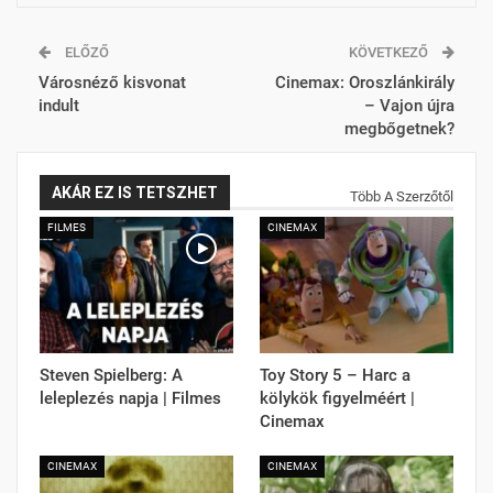
ELŐZŐ
KÖVETKEZŐ
Városnéző kisvonat
Cinemax: Oroszlánkirály
indult
– Vajon újra
megbőgetnek?
AKÁR EZ IS TETSZHET
Több A Szerzőtől
FILMES
CINEMAX
Steven Spielberg: A
Toy Story 5 – Harc a
leleplezés napja | Filmes
kölykök figyelméért |
Cinemax
CINEMAX
CINEMAX