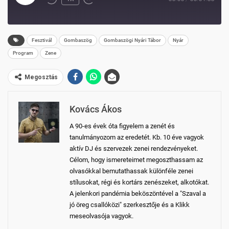
REWIND
FAST
EPISODE
10
FORWARD
SECONDS
30
Fesztivál
Gombaszög
Gombaszögi Nyári Tábor
Nyár
SECONDS
Program
Zene
Megosztás
Kovács Ákos
A 90-es évek óta figyelem a zenét és
tanulmányozom az eredetét. Kb. 10 éve vagyok
aktív DJ és szervezek zenei rendezvényeket.
Célom, hogy ismereteimet megoszthassam az
olvasókkal bemutathassak különféle zenei
stílusokat, régi és kortárs zenészeket, alkotókat.
A jelenkori pandémia beköszöntével a "Szaval a
jó öreg csallóközi" szerkesztője és a Klikk
meseolvasója vagyok.