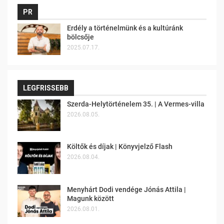
PR
Erdély a történelmünk és a kultúránk
bölcsője
2025.07.17.
LEGFRISSEBB
Szerda-Helytörténelem 35. | A Vermes-villa
2026.08.05.
Költők és díjak | Könyvjelző Flash
2026.08.04.
Menyhárt Dodi vendége Jónás Attila |
Magunk között
2026.08.01.