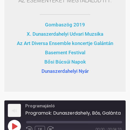
AZ ESEMÉNYEKET MEGTALÁLOD ITT:
Gombaszög 2019
X. Dunaszerdahelyi Udvari Muzsika
Az Art Diversa Ensemble koncertje Galántán
Basement Festival
Bősi Búcsúi Napok
Dunaszerdahelyi Nyár
Programajánló
Programok: Dunaszerdahely, Bős, Galánta és Gombaszög, jövünk!
PLAY
1X
00:00
/
00:04:33