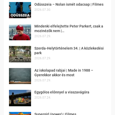
Odüsszeia – Nolan ismét odacsap | Filmes
2026.07.30.
Mindenki elfelejtette Peter Parkert, csak a
mozinézők nem |…
2026.07.29.
Szerda-Helytörténelem 34. | A közlekedési
park
2026.07.29.
Az iskolapad rabjai | Made in 1988 –
Gyerekkor akkor és most
2026.07.29.
Egygólos előnnyel a visszavágóra
2026.07.24.
Supergirl (power) | Filmes