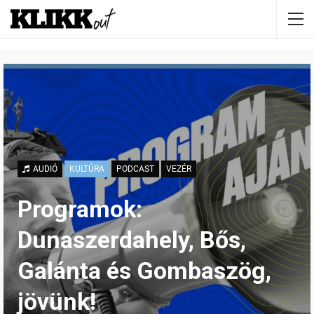
AUDIÓ
KULTÚRA
PODCAST
VEZÉR
Programok:
Dunaszerdahely, Bős,
Galánta és Gombaszög,
jövünk!