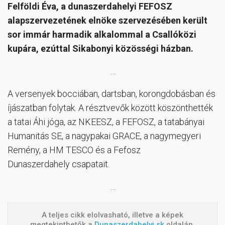
Felföldi Éva, a dunaszerdahelyi FEFOSZ
alapszervezetének elnöke szervezésében került
sor immár harmadik alkalommal a Csallóközi
kupára, ezúttal Sikabonyi közösségi házban.
…
A versenyek bocciában, dartsban, korongdobásban és
íjászatban folytak. A résztvevők között köszönthették
a tatai Áhi jóga, az NKEESZ, a FEFOSZ, a tatabányai
Humanitás SE, a nagypakai GRACE, a nagymegyeri
Remény, a HM TESCO és a Fefosz
Dunaszerdahely csapatait.
…
A teljes cikk elolvasható, illetve a képek
megtekinthetők a
Dunaszerdahelyi.sk
oldalán.