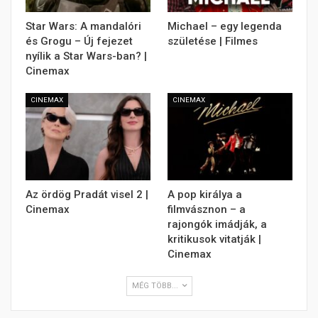
Star Wars: A mandalóri
Michael – egy legenda
és Grogu – Új fejezet
születése | Filmes
nyílik a Star Wars-ban? |
Cinemax
CINEMAX
CINEMAX
Az ördög Pradát visel 2 |
A pop királya a
Cinemax
filmvásznon – a
rajongók imádják, a
kritikusok vitatják |
Cinemax
MÉG TÖBB...