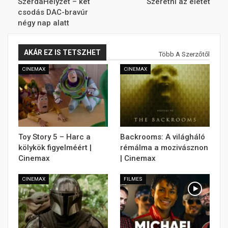
SzerdaHelyzet – két
Szeretni az életet
csodás DAC-bravúr
négy nap alatt
AKÁR EZ IS TETSZHET
Több A Szerzőtől
CINEMAX
CINEMAX
Toy Story 5 – Harc a
Backrooms: A világháló
kölykök figyelméért |
rémálma a mozivásznon
Cinemax
| Cinemax
CINEMAX
FILMES