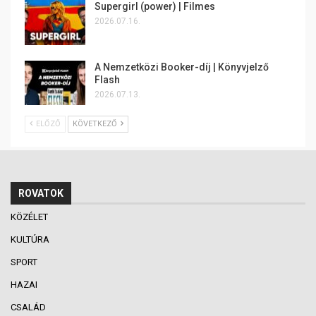
Supergirl (power) | Filmes
2026.07.16.
A Nemzetközi Booker-díj | Könyvjelző
Flash
2026.07.13.
ELŐZŐ
KÖVETKEZŐ
ROVATOK
KÖZÉLET
KULTÚRA
SPORT
HAZAI
CSALÁD