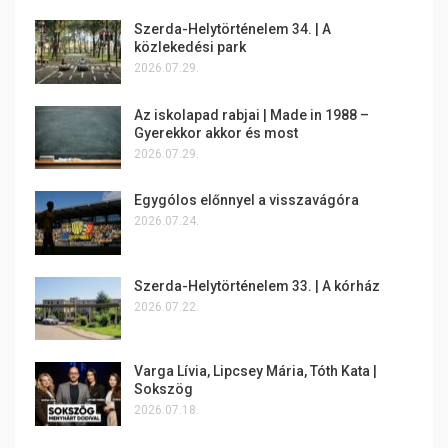
Szerda-Helytörténelem 34. | A
közlekedési park
2026.07.29.
Az iskolapad rabjai | Made in 1988 –
Gyerekkor akkor és most
2026.07.29.
Egygólos előnnyel a visszavágóra
2026.07.24.
Szerda-Helytörténelem 33. | A kórház
2026.07.22.
Varga Lívia, Lipcsey Mária, Tóth Kata |
Sokszög
2026.07.18.