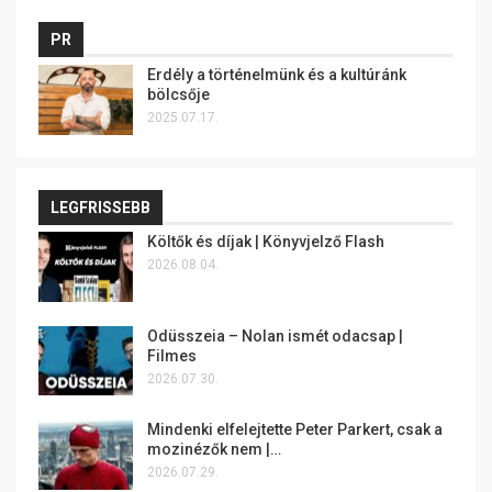
PR
Erdély a történelmünk és a kultúránk
bölcsője
2025.07.17.
LEGFRISSEBB
Költők és díjak | Könyvjelző Flash
2026.08.04.
Odüsszeia – Nolan ismét odacsap |
Filmes
2026.07.30.
Mindenki elfelejtette Peter Parkert, csak a
mozinézők nem |…
2026.07.29.