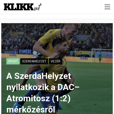
SPORT
SZERDAHELYZET
VEZÉR
A SzerdaHelyzet
nyilatkozik a DAC–
Atromitosz (1:2)
mérkőzésről