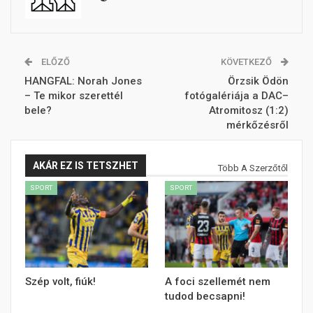
ELŐZŐ
KÖVETKEZŐ
HANGFAL: Norah Jones
Örzsik Ödön
– Te mikor szerettél
fotógalériája a DAC–
bele?
Atromitosz (1:2)
mérkőzésről
AKÁR EZ IS TETSZHET
Több A Szerzőtől
SPORT
SPORT
Szép volt, fiúk!
A foci szellemét nem
tudod becsapni!