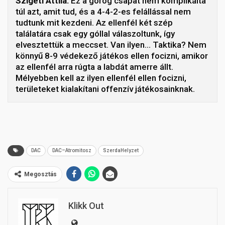
Szigeti Attila:
Ez a görög csapat nem komplikálta
túl azt, amit tud, és a 4-4-2-es felállással nem
tudtunk mit kezdeni. Az ellenfél két szép
találatára csak egy góllal válaszoltunk, így
elvesztettük a meccset. Van ilyen… Taktika? Nem
könnyű 8-9 védekező játékos ellen focizni, amikor
az ellenfél arra rúgta a labdát amerre állt.
Mélyebben kell az ilyen ellenfél ellen focizni,
területeket kialakítani offenzív játékosainknak.
DAC
DAC–Atromitosz
SzerdaHelyzet
Megosztás
Klikk Out