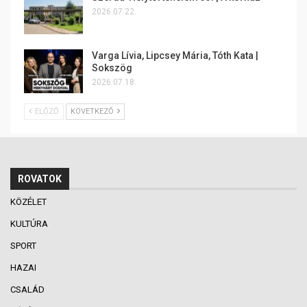
2026.07.22.
Varga Lívia, Lipcsey Mária, Tóth Kata |
Sokszög
2026.07.18.
ELŐZŐ
KÖVETKEZŐ
ROVATOK
KÖZÉLET
KULTÚRA
SPORT
HAZAI
CSALÁD