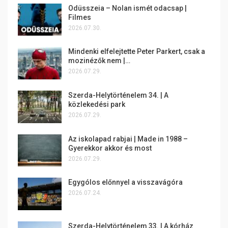
Odüsszeia – Nolan ismét odacsap |
Filmes
2026.07.30.
Mindenki elfelejtette Peter Parkert, csak a
mozinézők nem |…
2026.07.29.
Szerda-Helytörténelem 34. | A
közlekedési park
2026.07.29.
Az iskolapad rabjai | Made in 1988 –
Gyerekkor akkor és most
2026.07.29.
Egygólos előnnyel a visszavágóra
2026.07.24.
Szerda-Helytörténelem 33. | A kórház