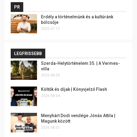
PR
Erdély a történelmünk és a kultúránk
bölcsője
2025.07.17.
LEGFRISSEBB
Szerda-Helytörténelem 35. | A Vermes-
villa
2026.08.05.
Költők és díjak | Könyvjelző Flash
2026.08.04.
Menyhárt Dodi vendége Jónás Attila |
Magunk között
2026.08.01.