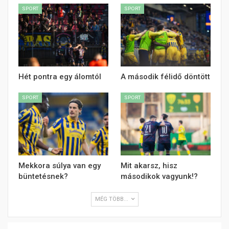
SPORT
SPORT
Hét pontra egy álomtól
A második félidő döntött
SPORT
SPORT
Mekkora súlya van egy
Mit akarsz, hisz
büntetésnek?
másodikok vagyunk!?
MÉG TÖBB...