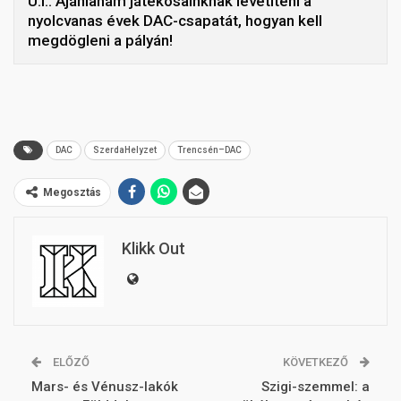
U.I.: Ajánlanám játékosainknak levetíteni a
nyolcvanas évek DAC-csapatát, hogyan kell
megdögleni a pályán!
DAC
SzerdaHelyzet
Trencsén–DAC
Megosztás
Klikk Out
ELŐZŐ
KÖVETKEZŐ
Mars- és Vénusz-lakók
Szigi-szemmel: a