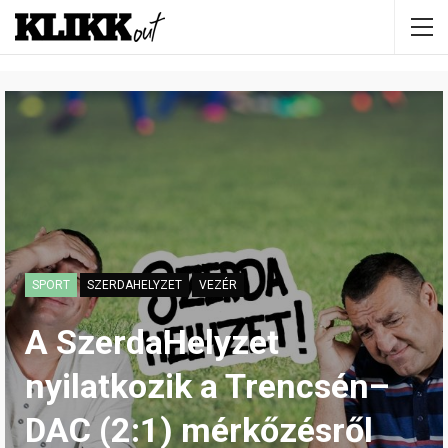
SPORT
SZERDAHELYZET
VEZÉR
A SzerdaHelyzet
nyilatkozik a Trencsén–
DAC (2:1) mérkőzésről