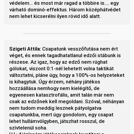
védelem… és most már ragad a többire is…. egy
várható dominó-effektus. Három középhátvédet
nem lehet kicserélni ilyen rövid idő alatt.
Szigeti Attila:
Csapatunk vesszőfutása nem ért
véget, és ennek tagadhatatlanul edzői stábunk is
részese. Az igaz, hogy az edző nem rúghat
gólokat, viszont 0:1-nél lehetett volna taktikát
változtatni, pláne úgy, hogy a 100%-os helyzeteket
is kihagytuk. Úgy érzem, néhány játékos
hozzáállása nemhogy nem kielégítő, de
egyenesen katasztrofális, amit talán már nem
csak az edzőnek kell megoldani. Szóval, néhányan
nem tudom meddig lesznek pátyolgatva
csapatunkba, mert úgy gondolom, egy csapat
lehet hullámvölgyben, játszhat rosszul, de
szívtelenül soha.