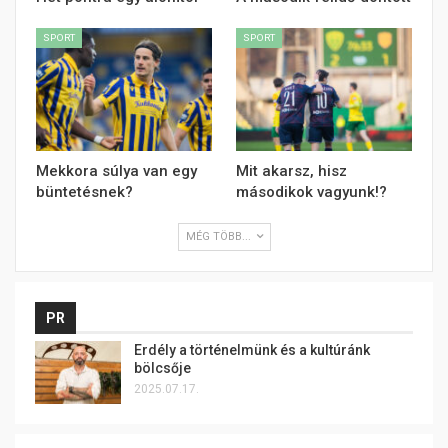
SPORT
SPORT
Mekkora súlya van egy
Mit akarsz, hisz
büntetésnek?
másodikok vagyunk!?
MÉG TÖBB...
PR
Erdély a történelmünk és a kultúránk
bölcsője
2025.07.17.