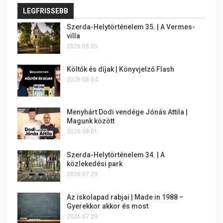
LEGFRISSEBB
Szerda-Helytörténelem 35. | A Vermes-
villa
2026.08.05.
Költők és díjak | Könyvjelző Flash
2026.08.04.
Menyhárt Dodi vendége Jónás Attila |
Magunk között
2026.08.01.
Szerda-Helytörténelem 34. | A
közlekedési park
2026.07.29.
Az iskolapad rabjai | Made in 1988 –
Gyerekkor akkor és most
2026.07.29.