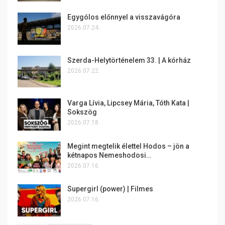
Egygólos előnnyel a visszavágóra
2026.07.24.
Szerda-Helytörténelem 33. | A kórház
2026.07.22.
Varga Lívia, Lipcsey Mária, Tóth Kata |
Sokszög
2026.07.18.
Megint megtelik élettel Hodos – jön a
kétnapos Nemeshodosi…
2026.07.16.
Supergirl (power) | Filmes
2026.07.16.