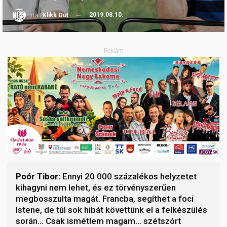
2019.08.10.
Írta:
Klikk Out
Reklám
Poór Tibor:
Ennyi 20 000 százalékos helyzetet
kihagyni nem lehet, és ez törvényszerűen
megbosszulta magát. Francba, segíthet a foci
Istene, de túl sok hibát követtünk el a felkészülés
során… Csak ismétlem magam… szétszórt