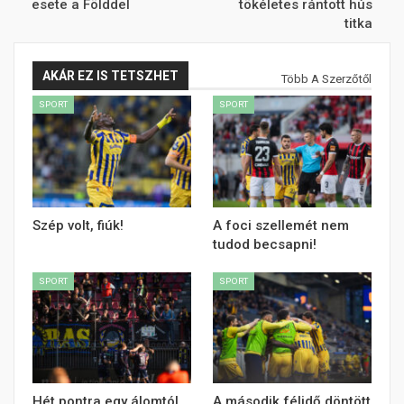
esete a Földdel
tökéletes rántott hús
titka
AKÁR EZ IS TETSZHET
Több A Szerzőtől
SPORT
SPORT
Szép volt, fiúk!
A foci szellemét nem
tudod becsapni!
SPORT
SPORT
Hét pontra egy álomtól
A második félidő döntött