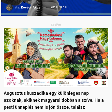
2019.08.19.
Írta:
Kovács Ákos
Reklám
Augusztus huszadika egy különleges nap
azoknak, akiknek magyarul dobban a szíve. Ha a
pesti ünneplés nem is jön össze, találsz