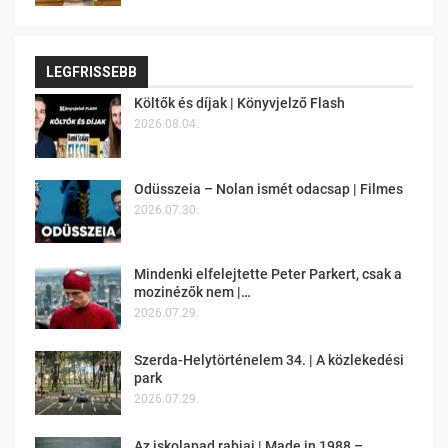
LEGFRISSEBB
Költők és díjak | Könyvjelző Flash
2026.08.04.
Odüsszeia – Nolan ismét odacsap | Filmes
2026.07.30.
Mindenki elfelejtette Peter Parkert, csak a
mozinézők nem |…
2026.07.29.
Szerda-Helytörténelem 34. | A közlekedési
park
2026.07.29.
Az iskolapad rabjai | Made in 1988 –