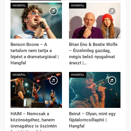
HANGFAL
HANGFAL
Benson Boone – A
Brian Eno & Beatie Wolfe
tartalom nem tartja a
– Érzelmileg gazdag,
lépést a dramaturgiával |
mégis belső nyugalmat
Hangfal
áraszt |…
HANGFAL
HANGFAL
HAIM – Nemcsak a
Beirut – Olyan, mint egy
közönségéhez, hanem
fájdalomcsillapító |
önmagához is őszintén
Hangfal