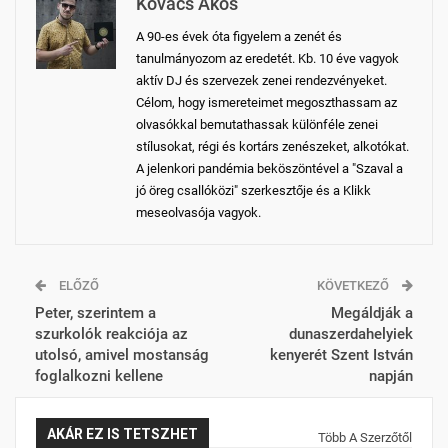
Kovács Ákos
A 90-es évek óta figyelem a zenét és
tanulmányozom az eredetét. Kb. 10 éve vagyok
aktív DJ és szervezek zenei rendezvényeket.
Célom, hogy ismereteimet megoszthassam az
olvasókkal bemutathassak különféle zenei
stílusokat, régi és kortárs zenészeket, alkotókat.
A jelenkori pandémia beköszöntével a "Szaval a
jó öreg csallóközi" szerkesztője és a Klikk
meseolvasója vagyok.
ELŐZŐ
KÖVETKEZŐ
Peter, szerintem a
Megáldják a
szurkolók reakciója az
dunaszerdahelyiek
utolsó, amivel mostanság
kenyerét Szent István
foglalkozni kellene
napján
AKÁR EZ IS TETSZHET
Több A Szerzőtől