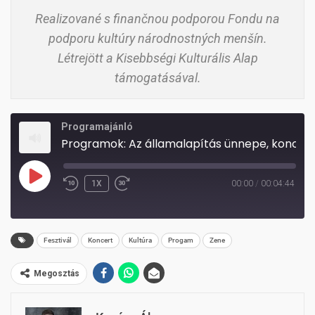
Realizované s finančnou podporou Fondu na
podporu kultúry národnostných menšín.
Létrejött a Kisebbségi Kulturális Alap
támogatásával.
Programajánló
Programok: Az államalapítás ünnepe, koncert és táncház!
PLAY
1X
00:00
/
00:04:44
REWIND
FAST
EPISODE
10
FORWARD
SECONDS
30
Fesztivál
Koncert
Kultúra
Progam
Zene
SECONDS
Megosztás