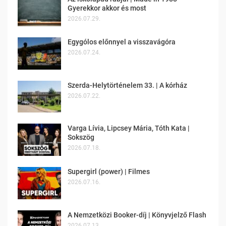
Gyerekkor akkor és most
2026.07.29.
Egygólos előnnyel a visszavágóra
2026.07.24.
Szerda-Helytörténelem 33. | A kórház
2026.07.22.
Varga Lívia, Lipcsey Mária, Tóth Kata |
Sokszög
2026.07.18.
Supergirl (power) | Filmes
2026.07.16.
A Nemzetközi Booker-díj | Könyvjelző Flash
2026.07.13.