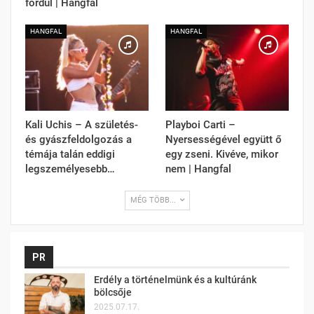
fordul | Hangfal
HANGFAL
HANGFAL
Kali Uchis – A születés-
Playboi Carti –
és gyászfeldolgozás a
Nyersességével együtt ő
témája talán eddigi
egy zseni. Kivéve, mikor
legszemélyesebb…
nem | Hangfal
MÉG TÖBB...
PR
Erdély a történelmünk és a kultúránk
bölcsője
2025.07.17.