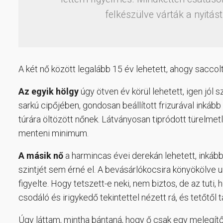
felkészülve várták a nyitást
A két nő között legalább 15 év lehetett, ahogy sacc
Az egyik hölgy
úgy ötven év körül lehetett, igen jól 
sarkú cipőjében, gondosan beállított frizurával inkább
túrára öltözött nőnek. Látványosan tipródott türelmet
menteni minimum.
A másik nő
a harmincas évei derekán lehetett, inkább 
szintjét sem érné el. A bevásárlókocsira könyökölve u
figyelte. Hogy tetszett-e neki, nem biztos, de az tut
csodáló és irigykedő tekintettel nézett rá, és tetőtől t
Úgy láttam, mintha bántaná, hogy ő csak egy melegítőn