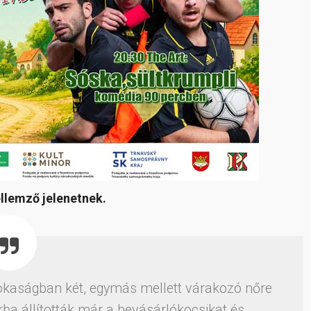
ellemző jelenetnek.
sokaságban két, egymás mellett várakozó nőre
ba állították már a bevásárlókocsikat és