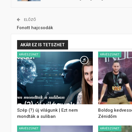
ELŐZŐ
Fonott hajcsodák
AKÁR EZ IS TETSZHET
KÁVÉSZÜNET
KÁVÉSZÜNET
Szép (?) új világunk | Ezt nem
Boldog kedvessé
mondták a suliban
Zénidőm
KÁVÉSZÜNET
KÁVÉSZÜNET