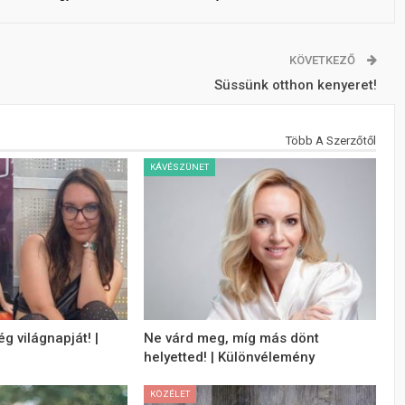
KÖVETKEZŐ
Süssünk otthon kenyeret!
Több A Szerzőtől
KÁVÉSZÜNET
g világnapját! |
Ne várd meg, míg más dönt
helyetted! | Különvélemény
KÖZÉLET