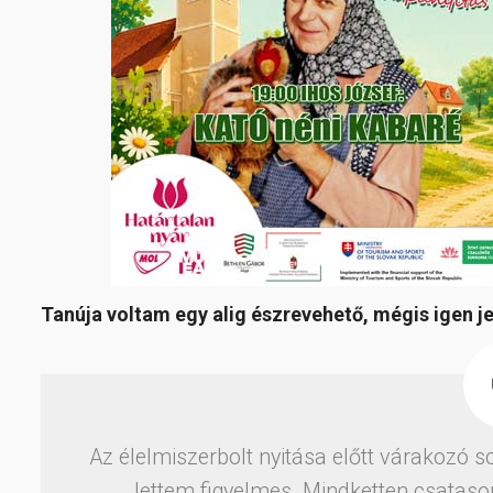
Tanúja voltam egy alig észrevehető, mégis igen j
Az élelmiszerbolt nyitása előtt várakozó 
lettem figyelmes. Mindketten csatasor