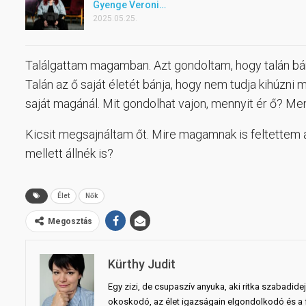
Gyenge Veroni…
2025.05.25.
Találgattam magamban. Azt gondoltam, hogy talán bánj
Talán az ő saját életét bánja, hogy nem tudja kihúzni 
saját magánál. Mit gondolhat vajon, mennyit ér ő? Me
Kicsit megsajnáltam őt. Mire magamnak is feltettem a
mellett állnék is?
Élet
Nők
Megosztás
Kürthy Judit
Egy zizi, de csupaszív anyuka, aki ritka szabadid
okoskodó, az élet igazságain elgondolkodó és a fö