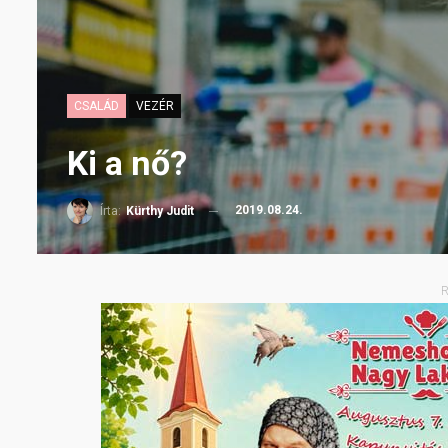
CSALÁD
VEZÉR
Ki a nő?
2019.08.24.
Írta:
Kürthy Judit
R