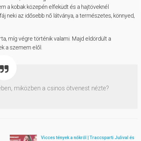
nem a kobak közepén elfeküdt és a hajtöveknél
fáj neki az idősebb nő látványa, a természetes, könnyed,
a, míg végre történik valami. Majd eldördült a
ntek a szemem elől.
ében, miközben a csinos ötvenest nézte?
Vicces tények a nőkről | Traccsparti Julival és