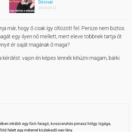
Dócival
2024.04.12.
a már, hogy ő csak így öltözött fel. Persze nem biztos.
magát egy ilyen nő mellett, mert eleve többnek tartja őt
nnyit ér saját magának ő maga?
 kérdést: vajon én képes lennék kihúzni magam, bárki
ejében inkább egy fúró-faragó, koszosruhás pimasz hölgy. Izgága,
ld felett egy méterrel közlekedő naiv lény.