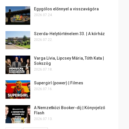
Egygólos előnnyel a visszavágóra
2026.07.24.
Szerda-Helytörténelem 33. | A kórház
2026.07.22.
Varga Lívia, Lipcsey Mária, Tóth Kata |
Sokszög
2026.07.18.
Supergirl (power) | Filmes
2026.07.16.
A Nemzetközi Booker-díj | Könyvjelző
Flash
2026.07.13.