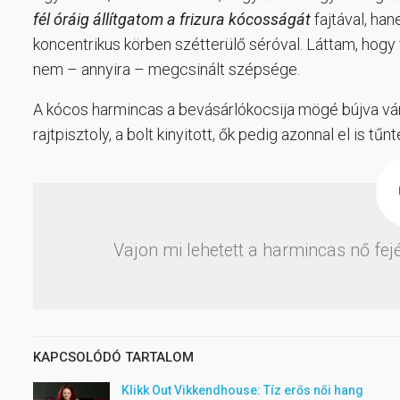
fél óráig állítgatom a frizura kócosságát
fajtával, ha
koncentrikus körben szétterülő séróval. Láttam, hogy 
nem – annyira – megcsinált szépsége.
A kócos harmincas a bevásárlókocsija mögé bújva várt
rajtpisztoly, a bolt kinyitott, ők pedig azonnal el is tű
Vajon mi lehetett a harmincas nő fej
KAPCSOLÓDÓ TARTALOM
Klikk Out Vikkendhouse: Tíz erős női hang