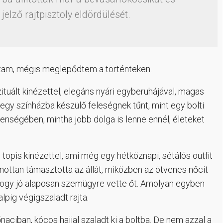
 jelző rajtpisztoly eldördülését.
oltam, mégis meglepődtem a történteken.
szituált kinézettel, elegáns nyári egyberuhájával, magas
 egy színházba készülő feleségnek tűnt, mint egy bolti
lenségében, mintha jobb dolga is lenne ennél, életeket
topis kinézettel, ami még egy hétköznapi, sétálós outfit
nottan támasztotta az állát, miközben az ötvenes nőcit
i, hogy jó alaposan szemügyre vette őt. Amolyan egyben
alpig végigszaladt rajta.
aciban, kócos hajjal szaladt ki a boltba. De nem azzal a