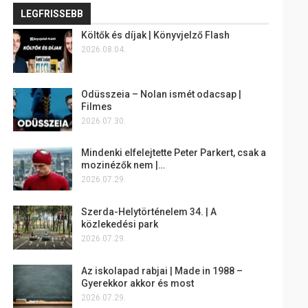
LEGFRISSEBB
Költők és díjak | Könyvjelző Flash
2026.08.04.
Odüsszeia – Nolan ismét odacsap |
Filmes
2026.07.30.
Mindenki elfelejtette Peter Parkert, csak a
mozinézők nem |…
2026.07.29.
Szerda-Helytörténelem 34. | A
közlekedési park
2026.07.29.
Az iskolapad rabjai | Made in 1988 –
Gyerekkor akkor és most
2026.07.29.