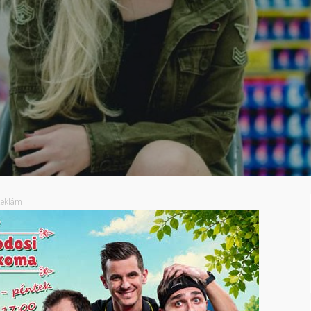
eklám