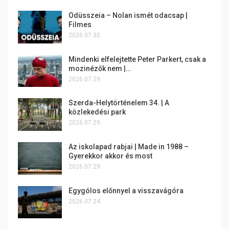
Odüsszeia – Nolan ismét odacsap |
Filmes
2026.07.30.
Mindenki elfelejtette Peter Parkert, csak a
mozinézők nem |…
2026.07.29.
Szerda-Helytörténelem 34. | A
közlekedési park
2026.07.29.
Az iskolapad rabjai | Made in 1988 –
Gyerekkor akkor és most
2026.07.29.
Egygólos előnnyel a visszavágóra
2026.07.24.