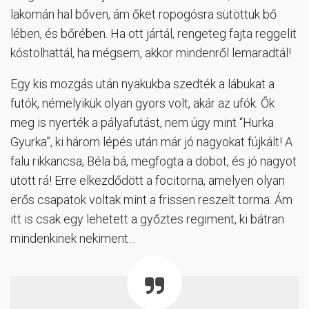
lakomán hal bőven, ám őket ropogósra sütöttük bő
lében, és bőrében. Ha ott jártál, rengeteg fajta reggelit
kóstolhattál, ha mégsem, akkor mindenről lemaradtál!
Egy kis mozgás után nyakukba szedték a lábukat a
futók, némelyikük olyan gyors volt, akár az ufók. Ők
meg is nyerték a pályafutást, nem úgy mint “Hurka
Gyurka”, ki három lépés után már jó nagyokat fújkált! A
falu rikkancsa, Béla bá, megfogta a dobot, és jó nagyot
ütött rá! Erre elkezdődött a focitorna, amelyen olyan
erős csapatok voltak mint a frissen reszelt torma. Ám
itt is csak egy lehetett a győztes regiment, ki bátran
mindenkinek nekiment…