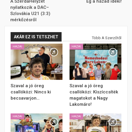
A SzerdaHelyzet
Ég a házad ideki!
nyilatkozik a DAC–
Szlovákia U21 (3:3)
mérkőzésről
AKÁR EZ IS TETSZHET
Több A Szerzőtől
HAZAI
HAZAI
Szaval a jó öreg
Szaval a jó öreg
csallóközi: Nincs ki
csallóközi: Kíszíccsítëk
becsavarjon…
magatokot a Nagy
Lakomáro!
HAZAI
HAZAI