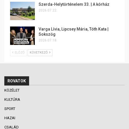
Szerda-Helytörténelem 33. | A kórház
2026.07.22.
Varga Lívia, Lipcsey Mária, Tóth Kata |
Sokszög
2026.07.18.
ELŐZŐ
KÖVETKEZŐ
ROVATOK
KÖZÉLET
KULTÚRA
SPORT
HAZAI
CSALÁD