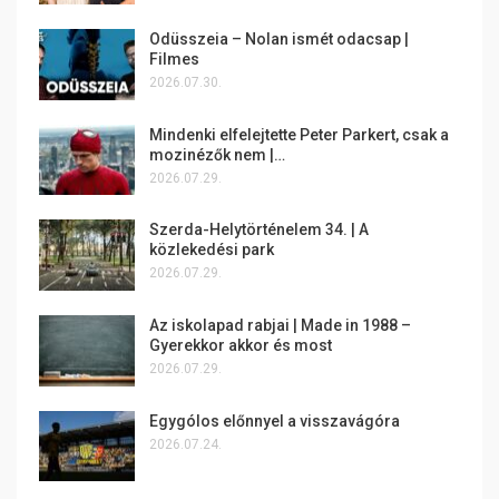
Odüsszeia – Nolan ismét odacsap |
Filmes
2026.07.30.
Mindenki elfelejtette Peter Parkert, csak a
mozinézők nem |…
2026.07.29.
Szerda-Helytörténelem 34. | A
közlekedési park
2026.07.29.
Az iskolapad rabjai | Made in 1988 –
Gyerekkor akkor és most
2026.07.29.
Egygólos előnnyel a visszavágóra
2026.07.24.