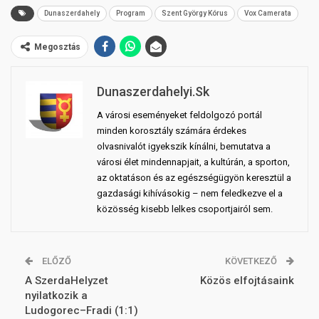
Dunaszerdahely
Program
Szent György Kórus
Vox Camerata
Megosztás
Dunaszerdahelyi.sk
A városi eseményeket feldolgozó portál
minden korosztály számára érdekes
olvasnivalót igyekszik kínálni, bemutatva a
városi élet mindennapjait, a kultúrán, a sporton,
az oktatáson és az egészségügyön keresztül a
gazdasági kihívásokig – nem feledkezve el a
közösség kisebb lelkes csoportjairól sem.
ELŐZŐ
KÖVETKEZŐ
A SzerdaHelyzet
Közös elfojtásaink
nyilatkozik a
Ludogorec–Fradi (1:1)