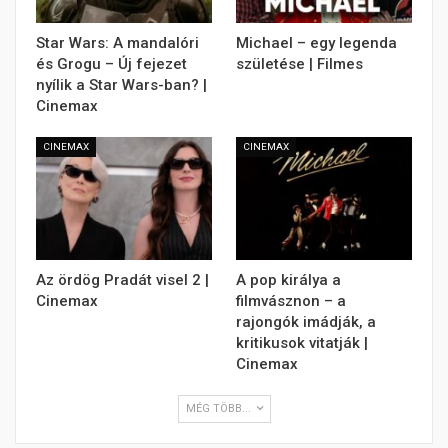
Star Wars: A mandalóri
Michael – egy legenda
és Grogu – Új fejezet
születése | Filmes
nyílik a Star Wars-ban? |
Cinemax
CINEMAX
CINEMAX
Az ördög Pradát visel 2 |
A pop királya a
Cinemax
filmvásznon – a
rajongók imádják, a
kritikusok vitatják |
Cinemax
MÉG TÖBB...