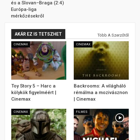
és a Slovan–Braga (2:4)
Európa-liga
mérkőzésekről
AKÁR EZ IS TETSZHET
Több A Szerzőtől
CINEMAX
CINEMAX
Toy Story 5 – Harc a
Backrooms: A világháló
kölykök figyelméért |
rémálma a mozivásznon
Cinemax
| Cinemax
CINEMAX
FILMES