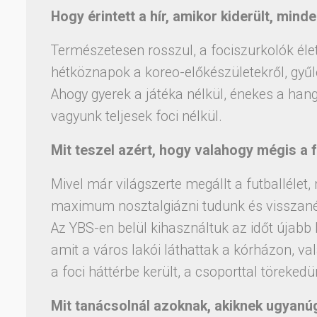
Hogy érintett a hír, amikor kiderült, mind
Természetesen rosszul, a fociszurkolók élete
hétköznapok a koreo-előkészületekről, gyűl
Ahogy gyerek a játéka nélkül, énekes a han
vagyunk teljesek foci nélkül.
Mit teszel azért, hogy valahogy mégis a 
Mivel már világszerte megállt a futballélet,
maximum nosztalgiázni tudunk és visszanéz
Az YBS-en belül kihasználtuk az időt újabb 
amit a város lakói láthattak a kórházon, v
a foci háttérbe került, a csoporttal törekedün
Mit tanácsolnál azoknak, akiknek ugyan