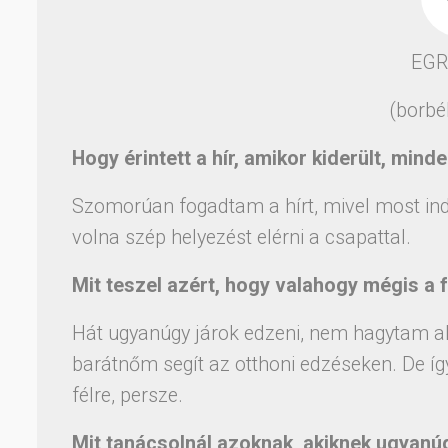
EGR
(borbél
Hogy érintett a hír, amikor kiderült, mind
Szomorúan fogadtam a hírt, mivel most ind
volna szép helyezést elérni a csapattal.
Mit teszel azért, hogy valahogy mégis a 
Hát ugyanúgy járok edzeni, nem hagytam ab
barátnőm segít az otthoni edzéseken. De íg
félre, persze.
Mit tanácsolnál azoknak, akiknek ugyan