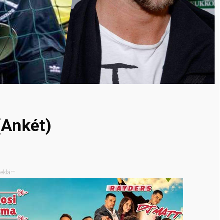
(Ankét)
eklám