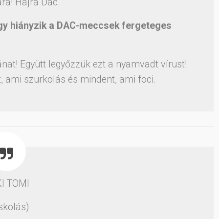
ra! Hajrá Dac.
úgy hiányzik a DAC-meccsek fergeteges
at! Együtt legyőzzük ezt a nyamvadt vírust!
, ami szurkolás és mindent, ami foci.
I TOMI
iskolás)