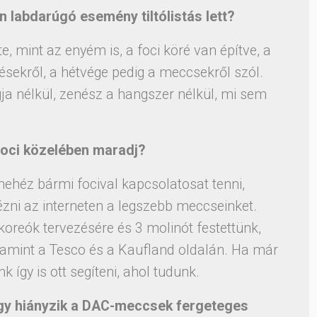
en labdarúgó esemény tiltólistás lett?
, mint az enyém is, a foci köré van építve, a
ésekről, a hétvége pedig a meccsekről szól.
gja nélkül, zenész a hangszer nélkül, mi sem
foci közelében maradj?
 nehéz bármi focival kapcsolatosat tenni,
ni az interneten a legszebb meccseinket.
koreók tervezésére és 3 molinót festettünk,
alamint a Tesco és a Kaufland oldalán. Ha már
k így is ott segíteni, ahol tudunk.
úgy hiányzik a DAC-meccsek fergeteges