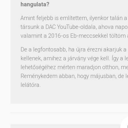
hangulata?
Amint feljebb is említettem, ilyenkor talán
társunk a DAC YouTube-oldala, ahova napont
valamint a 2016-os Eb-meccsekkel töltöm 
De a legfontosabb, ha újra érezni akarjuk
kellenek, amihez a járvány vége kell. Így a
lehetőségéhez mérten maradjon otthon, mert
Reménykedem abban, hogy májusban, de le
lelátóra.