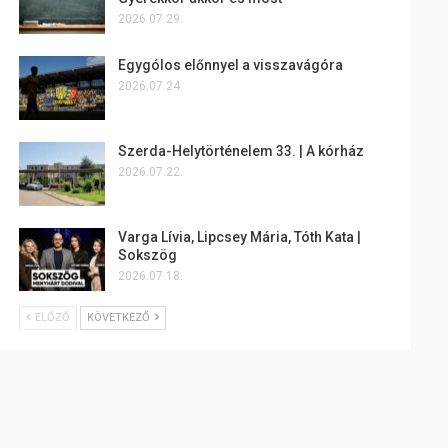
2026.07.29.
Egygólos előnnyel a visszavágóra
2026.07.24.
Szerda-Helytörténelem 33. | A kórház
2026.07.22.
Varga Lívia, Lipcsey Mária, Tóth Kata |
Sokszög
2026.07.18.
ELŐZŐ
KÖVETKEZŐ