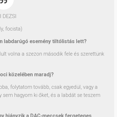
I DEZSI
y, focista)
en labdarúgó esemény tiltólistás lett?
ult volna a szezon második fele és szerettünk
foci közelében maradj?
ba, folytatom tovább, csak egyedül, vagy a
y sem hagyom ki őket, és a labdát se teszem
úgy hiányzik a DAC-meccsek fergeteges