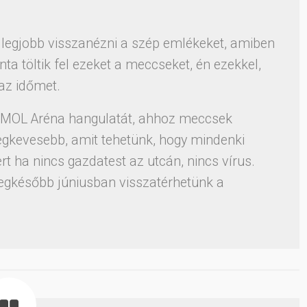
 a legjobb visszanézni a szép emlékeket, amiben
a töltik fel ezeket a meccseket, én ezekkel,
az időmet.
 a MOL Aréna hangulatát, ahhoz meccsek
 legkevesebb, amit tehetünk, hogy mindenki
 ha nincs gazdatest az utcán, nincs vírus.
gkésőbb júniusban visszatérhetünk a