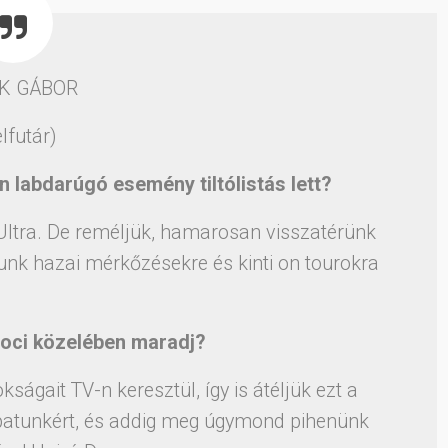
IK GÁBOR
elfutár)
en labdarúgó esemény tiltólistás lett?
, Ultra. De reméljük, hamarosan visszatérünk
unk hazai mérkőzésekre és kinti on tourokra
foci közelében maradj?
ágait TV-n keresztül, így is átéljük ezt a
apatunkért, és addig meg úgymond pihenünk