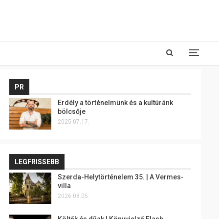
PR
Erdély a történelmünk és a kultúránk
bölcsője
2025.07.17.
LEGFRISSEBB
Szerda-Helytörténelem 35. | A Vermes-
villa
2026.08.05.
Költők és díjak | Könyvjelző Flash