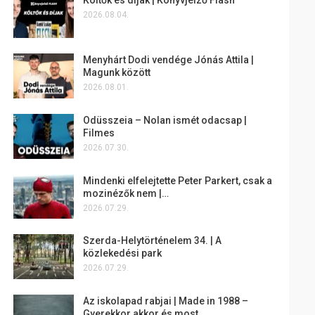
2026.08.04.
Menyhárt Dodi vendége Jónás Attila |
Magunk között
2026.08.01.
Odüsszeia – Nolan ismét odacsap |
Filmes
2026.07.30.
Mindenki elfelejtette Peter Parkert, csak a
mozinézők nem |…
2026.07.29.
Szerda-Helytörténelem 34. | A
közlekedési park
2026.07.29.
Az iskolapad rabjai | Made in 1988 –
Gyerekkor akkor és most