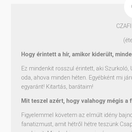
CZAF
(ét
Hogy érintett a hír, amikor kiderült, mind
Ez mindenkit rosszul érintett, aki Szurkoló
oda, ahova minden héten. Egyébként mi jár
egyaránt! Kitartás, barátaim!
Mit teszel azért, hogy valahogy mégis a 
Figyelemmel követem az elmúlt idény bajnoks
fanatizmust, amit hétről hétre teszünk Cs