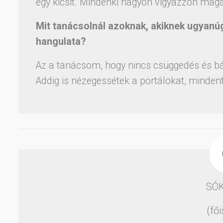
egy kicsit. Mindenki nagyon vigyázzon magá
Mit tanácsolnál azoknak, akiknek ugyan
hangulata?
Az a tanácsom, hogy nincs csüggedés és bán
Addig is nézegessétek a portálokat, mindent
SÓK
(fő