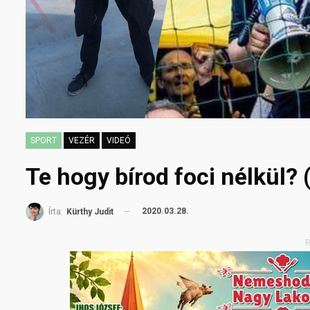
SPORT
VEZÉR
VIDEÓ
Te hogy bírod foci nélkül? 
2020.03.28.
Írta:
Kürthy Judit
R