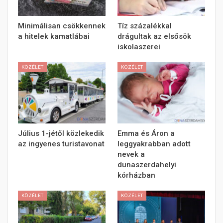
Minimálisan csökkennek
Tíz százalékkal
a hitelek kamatlábai
drágultak az elsősök
iskolaszerei
KÖZÉLET
KÖZÉLET
Július 1-jétől közlekedik
Emma és Áron a
az ingyenes turistavonat
leggyakrabban adott
nevek a
dunaszerdahelyi
kórházban
KÖZÉLET
KÖZÉLET