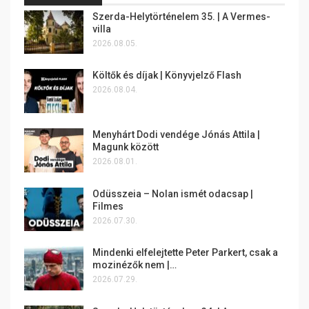
Szerda-Helytörténelem 35. | A Vermes-
villa
2026.08.05.
Költők és díjak | Könyvjelző Flash
2026.08.04.
Menyhárt Dodi vendége Jónás Attila |
Magunk között
2026.08.01.
Odüsszeia – Nolan ismét odacsap |
Filmes
2026.07.30.
Mindenki elfelejtette Peter Parkert, csak a
mozinézők nem |…
2026.07.29.