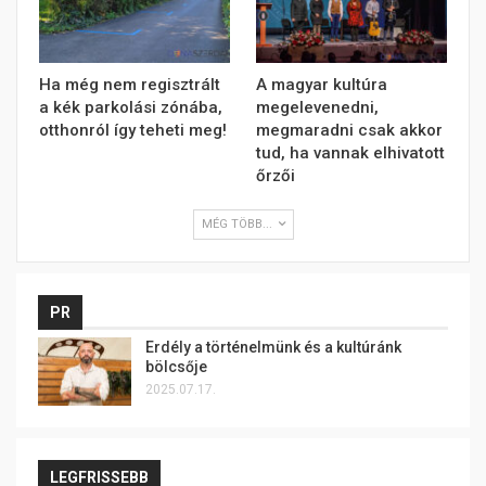
Ha még nem regisztrált
A magyar kultúra
a kék parkolási zónába,
megelevenedni,
otthonról így teheti meg!
megmaradni csak akkor
tud, ha vannak elhivatott
őrzői
MÉG TÖBB...
PR
Erdély a történelmünk és a kultúránk
bölcsője
2025.07.17.
LEGFRISSEBB