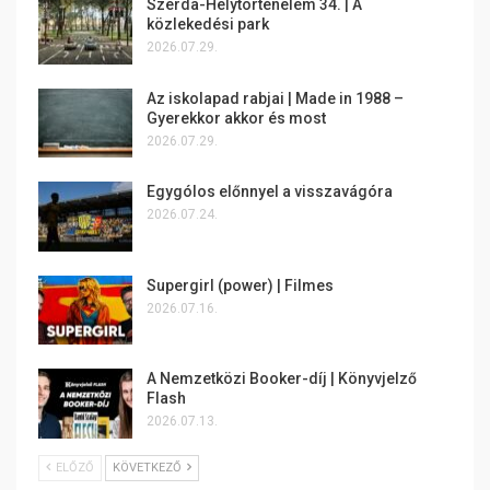
Szerda-Helytörténelem 34. | A
közlekedési park
2026.07.29.
Az iskolapad rabjai | Made in 1988 –
Gyerekkor akkor és most
2026.07.29.
Egygólos előnnyel a visszavágóra
2026.07.24.
Supergirl (power) | Filmes
2026.07.16.
A Nemzetközi Booker-díj | Könyvjelző
Flash
2026.07.13.
ELŐZŐ
KÖVETKEZŐ