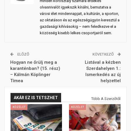
minden korosztály számára érdekes
olvasnivalót igyekszik kínálni, bemutatva a
városi élet mindennapjait, a kultúrán, a sporton,
az oktatáson és az egészségügyön keresztül a
gazdasági kihívásokig – nem feledkezve el a
közösség kisebb lelkes csoportjairól sem.
ELŐZŐ
KÖVETKEZŐ
Hogyan ne őrülj meg a
Listával a kézben
karanténban? (15. rész)
Szerdahelyen 1.:
– Kálmán Köplinger
Ismerkedés az új
Tímea
helyzettel
AKÁR EZ IS TETSZHET
Több A Szerzőtől
KÖZÉLET
KÖZÉLET