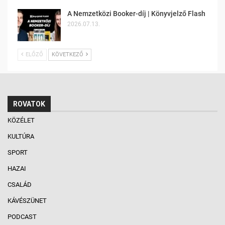
A Nemzetközi Booker-díj | Könyvjelző Flash
2026.07.13.
ELŐZŐ
KÖVETKEZŐ
ROVATOK
KÖZÉLET
KULTÚRA
SPORT
HAZAI
CSALÁD
KÁVÉSZÜNET
PODCAST