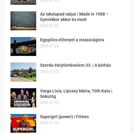
2026.07.29.
Az iskolapad rabjai | Made in 1988 –
Gyerekkor akkor és most
2026.07.29.
Egygólos előnnyel a visszavágóra
2026.07.24.
Szerda-Helytörténelem 33. | A kórház
2026.07.22.
Varga Lívia, Lipcsey Mária, Tóth Kata |
Sokszög
2026.07.18.
Supergirl (power) | Filmes
2026.07.16.