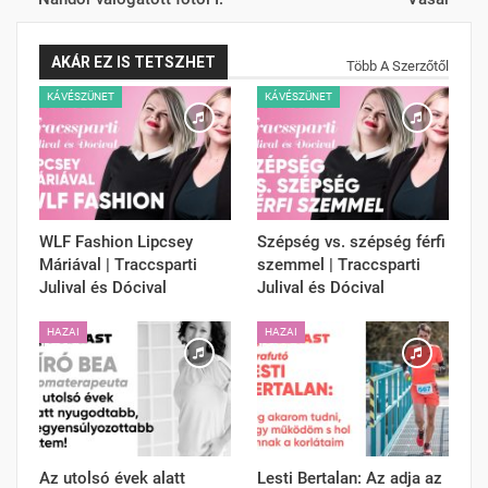
AKÁR EZ IS TETSZHET
Több A Szerzőtől
KÁVÉSZÜNET
KÁVÉSZÜNET
WLF Fashion Lipcsey
Szépség vs. szépség férfi
Máriával | Traccsparti
szemmel | Traccsparti
Julival és Dócival
Julival és Dócival
HAZAI
HAZAI
Az utolsó évek alatt
Lesti Bertalan: Az adja az