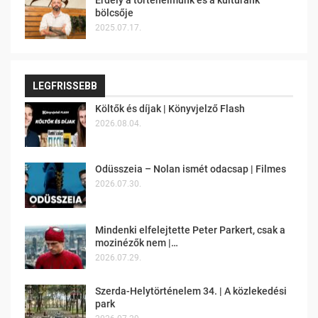
Erdély a történelmünk és a kultúránk
bölcsője
2025.07.17.
LEGFRISSEBB
Költők és díjak | Könyvjelző Flash
2026.08.04.
Odüsszeia – Nolan ismét odacsap | Filmes
2026.07.30.
Mindenki elfelejtette Peter Parkert, csak a
mozinézők nem |…
2026.07.29.
Szerda-Helytörténelem 34. | A közlekedési
park