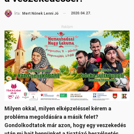
2020.04.27.
Írta:
Mert Nőnek Lenni Jó
Reklám
Milyen okkal, milyen elképzeléssel kérem a
probléma megoldására a másik felet?
Gondolkodtatok már azon, hogy egy veszekedés
után mi hajt bennünket a tisztázó beszélgetés