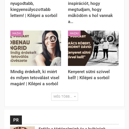
nyugodtabb,
inspirációt, hogy
kiegyensúlyozottabb
megtudjam, hogy
lettem! | Kilépni a sorból
működöm s hol vannak
a…
HAZAI
HAZAI
Mindig érdekelt, ki miért
Kenyeret sütni szívvel
és milyen tetoválást visel
kell! | Kilépni a sorból
magán! | Kilépni a sorból
MÉG TÖBB...
PR