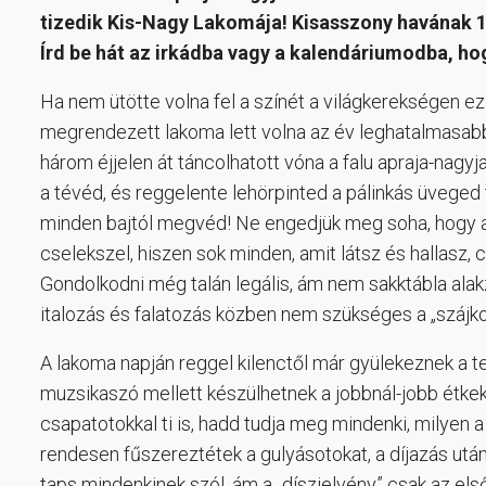
tizedik Kis-Nagy Lakomája! Kisasszony havának 1
Írd be hát az irkádba vagy a kalendáriumodba, h
Ha nem ütötte volna fel a színét a világkerekségen ez
megrendezett lakoma lett volna az év leghatalmasabb
három éjjelen át táncolhatott vóna a falu apraja-nagyja
a tévéd, és reggelente lehörpinted a pálinkás üveged
minden bajtól megvéd! Ne engedjük meg soha, hogy a
cselekszel, hiszen sok minden, amit látsz és hallasz,
Gondolkodni még talán legális, ám nem sakktábla alak
italozás és falatozás közben nem szükséges a „szájkosár
A lakoma napján reggel kilenctől már gyülekeznek a 
muzsikaszó mellett készülhetnek a jobbnál-jobb ét
csapatotokkal ti is, hadd tudja meg mindenki, milyen 
rendesen fűszereztétek a gulyásotokat, a díjazás után
taps mindenkinek szól, ám a „díszjelvény” csak az els