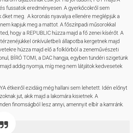
 és fussatok eredményesen. A gyerkőcökről sem
k őket meg. A koronás nyavalya ellenére meglépjük a
, nem kapjuk meg a mattot. A főszínpadi műsorokkal
eted, hogy a REPUBLIC húzza majd a fő zenei kísérőt. A
rzenéjükkel önkívületbeli állapotba kergetnek majd
etekre húzza majd elő a folklórból a zeneművészeti
vonul, BÍRÓ TOMI, a DAC hangja, egyben tündéri szigetünk
t, majd addig nyomja, míg meg nem látjátok kedvesetek
étkeiről ezidáig még hallani sem lehetett. Idén előnyt
zoknak jut, akik majd a lakomára kisietnek. A
en finomságból lesz annyi, amennyit elbír a kamránk.