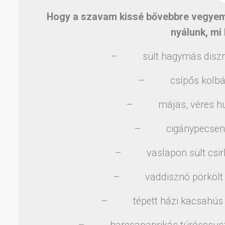
Hogy a szavam kissé bővebbre vegyem
nyálunk, mi 
– sült hagymás disznóvé
– csípős kolbászo
– májas, véres hurk
– cigánypecsenye,
– vaslapon sült csirke
– vaddisznó pörkölt cs
– tépett házi kacsahús g