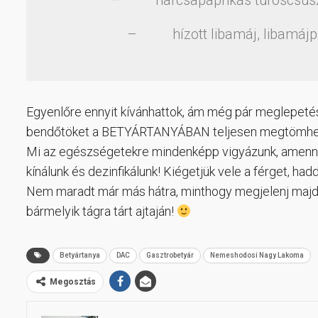
– harcsapaprikás túróscsuszával
– hízott libamáj, libamájpás
Egyenlőre ennyit kívánhattok, ám még pár meglepetéss
bendőtöket a BETYÁRTANYÁBAN teljesen megtömhetit
Mi az egészségetekre mindenképp vigyázunk, amenny
kínálunk és dezinfikálunk! Kiégetjük vele a férget, h
Nem maradt már más hátra, minthogy megjelenj ma
bármelyik tágra tárt ajtaján!
Betyártanya
DAC
Gasztrobetyár
Nemeshodosi Nagy Lakoma
Megosztás