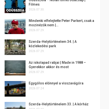
Filmes
2026.07.30.
Mindenki elfelejtette Peter Parkert, csak a
mozinézők nem |…
2026.07.29.
Szerda-Helytörténelem 34. | A
közlekedési park
2026.07.29.
Az iskolapad rabjai | Made in 1988 –
Gyerekkor akkor és most
2026.07.29.
Egygólos előnnyel a visszavágóra
2026.07.24.
Szerda-Helytörténelem 33. | A kórház