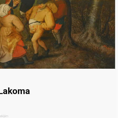
 Lakoma
eklám