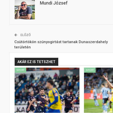
Mundi József
ELŐZŐ
Csütörtökön szúnyogirtást tartanak Dunaszerdahely
területén
AKÁR EZ IS TETSZHET
SPORT
SPORT