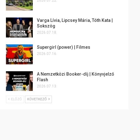
2026.07.22.
Varga Lívia, Lipcsey Mária, Tóth Kata |
Sokszög
2026.07.18.
Supergirl (power) | Filmes
2026.07.16.
A Nemzetközi Booker-díj | Könyvjelző
Flash
2026.07.13.
ELŐZŐ
KÖVETKEZŐ