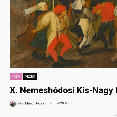
HAZAI
VEZÉR
X. Nemeshódosi Kis-Nagy
2020.08.05.
Írta:
Mundi József
R