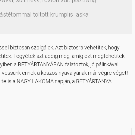
, sült hekk, roston sült pisztráng
tétommal töltött krumplis laska
el biztosan szolgálok. Azt biztosra vehetitek, hogy
ek. Tegyétek azt addig meg, amíg ezt megtehetitek.
iben a BETYÁRTANYÁBAN falatoztok, jó pálinkával
add vessünk ennek a koszos nyavalyának már végre véget!
jd te is a NAGY LAKOMA napján, a BETYÁRTANYA