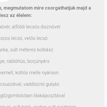
, megmutatom mire csorgathatjuk majd a
lesz az élelem:
r, alföldi lecsós disznóvér
s lecsó, velős lecsó
a, sült méteres kolbász
 rablóhús, borjúnyárs
mell, kotlós melle nyárson
uszával, vaddisznó gulyás
őzgombócban lilakáposztával