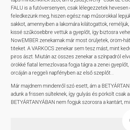
FALU is a futóversenyen, csak lélegezzetek hevesen
feledkezünk meg, hiszen egész nap műsorokkal lepjü
sakkot, amennyiben a lakomára kilátogattok, reméljük
kissé szűkösebbre vettük a gyeplőt, így biztosra veh
NowEMBER zenekarnak már most örüljetek, öröm-hátté
titeket. A VARKOCS zenekar sem tesz mást, mint kedv
piros ászt. Miután az összes zenekar a színpadról el
örökké fiatal lemezlovasa fogja tágra a zenei gyeplő
orcáján a reggeli napfényben az első szeplőt…
Már majdnem mindenről szó esett, ám a BETYÁRTANYA 
adunk a frissen sülteknek, így gulyás és pörkölt csak a
BETYÁRTANYÁBAN nem fogjuk szorosra a kantárt, mind