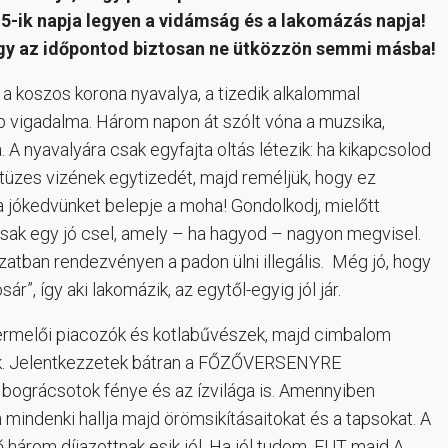
5-ik napja legyen a vidámság és a lakomázás napja!
ogy az időpontod biztosan ne ütközzön semmi másba!
 a koszos korona nyavalya, a tizedik alkalommal
 vigadalma. Három napon át szólt vóna a muzsika,
. A nyavalyára csak egyfajta oltás létezik: ha kikapcsolod
 tüzes vizének egytizedét, majd reméljük, hogy ez
 jókedvünket belepje a moha! Gondolkodj, mielőtt
 csak egy jó csel, amely – ha hagyod – nagyon megvisel.
zatban rendezvényen a padon ülni illegális. Még jó, hogy
”, így aki lakomázik, az egytől-egyig jól jár.
termelői piacozók és kotlabűvészek, majd cimbalom
kek. Jelentkezzetek bátran a FŐZŐVERSENYRE
a bográcsotok fénye és az ízvilága is. Amennyiben
 mindenki hallja majd örömsikításaitokat és a tapsokat. A
ő három díjazottnak esik jól. Ha jól tudom, FUT majd A