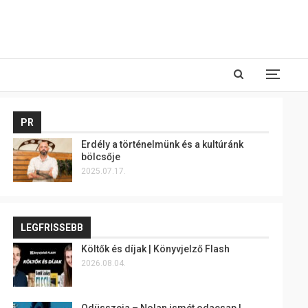
PR
Erdély a történelmünk és a kultúránk
bölcsője
2025.07.17.
LEGFRISSEBB
Költők és díjak | Könyvjelző Flash
2026.08.04.
Odüsszeia – Nolan ismét odacsap |