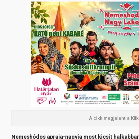
A cikk megjelent a Kl
Nemeshódos apraja-nagyja most kicsit halkabban 