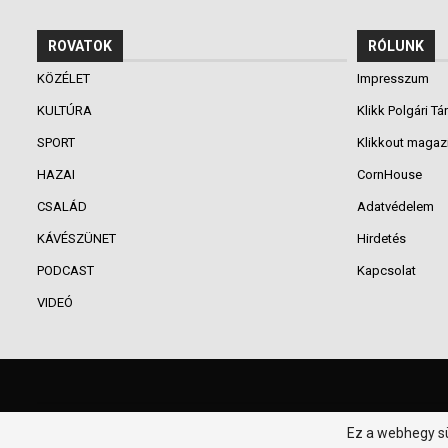
ROVATOK
RÓLUNK
KÖZÉLET
Impresszum
KULTÚRA
Klikk Polgári Tá
SPORT
Klikkout magaz
HAZAI
CornHouse
CSALÁD
Adatvédelem
KÁVÉSZÜNET
Hirdetés
PODCAST
Kapcsolat
VIDEÓ
© 2016-2026 - Klikk P.T. - Minden jog fenntartva.
Ez a webhegy sü