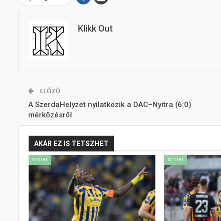
Klikk Out
ELŐZŐ
A SzerdaHelyzet nyilatkozik a DAC–Nyitra (6:0)
mérkőzésről
AKÁR EZ IS TETSZHET
SPORT
SPORT