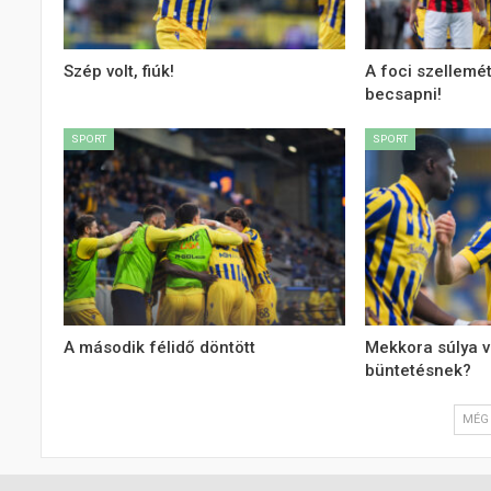
Szép volt, fiúk!
A foci szellemé
becsapni!
SPORT
SPORT
A második félidő döntött
Mekkora súlya v
büntetésnek?
MÉG 