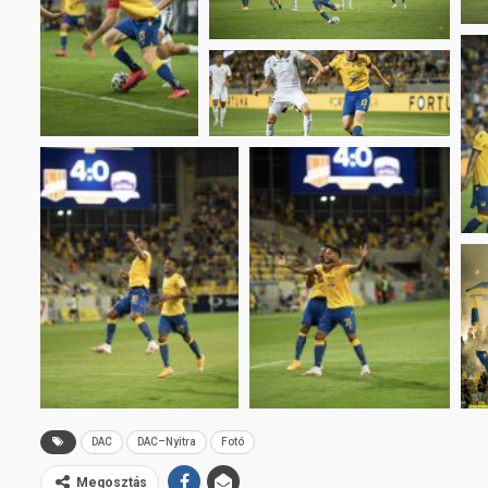
DAC
DAC–Nyitra
Fotó
Megosztás