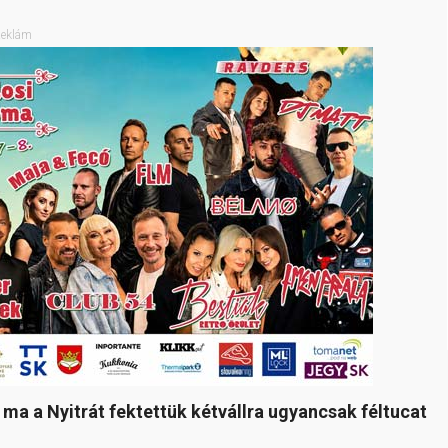
eklám
ma a Nyitrát fektettük kétvállra ugyancsak féltucat