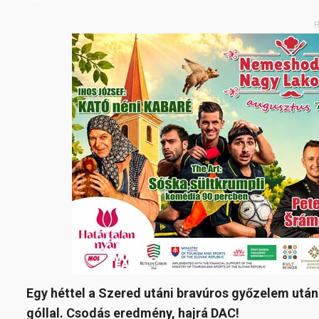
R
Egy héttel a Szered utáni bravúros győzelem után 
góllal. Csodás eredmény, hajrá DAC!