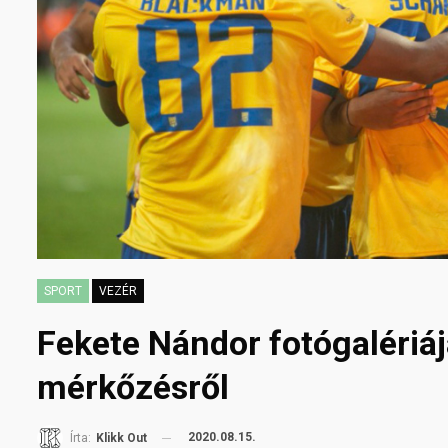
SPORT
VEZÉR
Fekete Nándor fotógalériáj
mérkőzésről
2020.08.15.
Írta:
Klikk Out