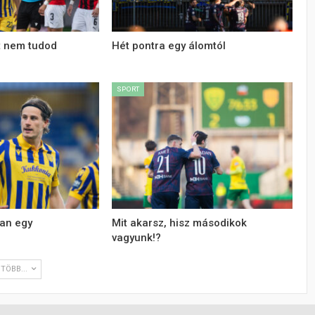
t nem tudod
Hét pontra egy álomtól
SPORT
an egy
Mit akarsz, hisz másodikok
vagyunk!?
TÖBB...