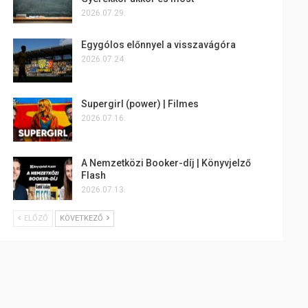
2026.07.29.
Egygólos előnnyel a visszavágóra
2026.07.24.
Supergirl (power) | Filmes
2026.07.16.
A Nemzetközi Booker-díj | Könyvjelző
Flash
2026.07.13.
ELŐZŐ
KÖVETKEZŐ