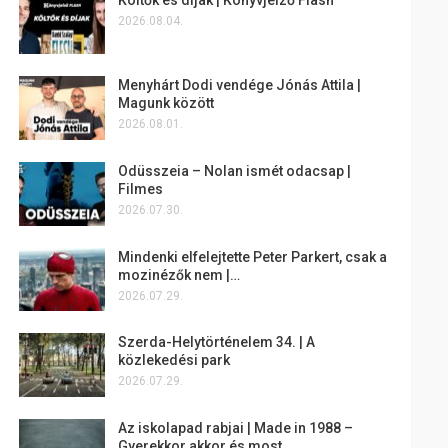
2026.08.04.
Menyhárt Dodi vendége Jónás Attila |
Magunk között
2026.08.01.
Odüsszeia – Nolan ismét odacsap |
Filmes
2026.07.30.
Mindenki elfelejtette Peter Parkert, csak a
mozinézők nem |…
2026.07.29.
Szerda-Helytörténelem 34. | A
közlekedési park
2026.07.29.
Az iskolapad rabjai | Made in 1988 –
Gyerekkor akkor és most