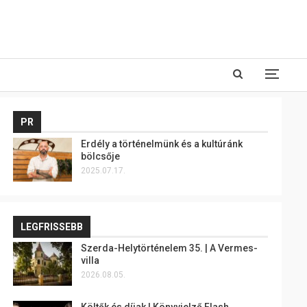
PR
Erdély a történelmünk és a kultúránk
bölcsője
2025.07.17.
LEGFRISSEBB
Szerda-Helytörténelem 35. | A Vermes-
villa
2026.08.05.
Költők és díjak | Könyvjelző Flash