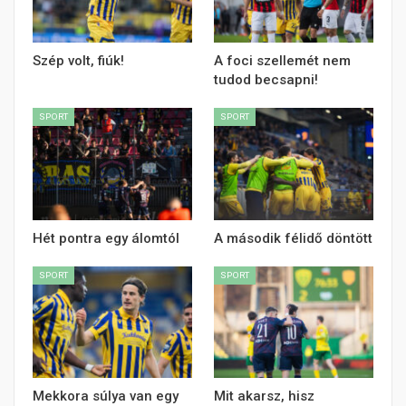
Szép volt, fiúk!
A foci szellemét nem
tudod becsapni!
SPORT
SPORT
Hét pontra egy álomtól
A második félidő döntött
SPORT
SPORT
Mekkora súlya van egy
Mit akarsz, hisz