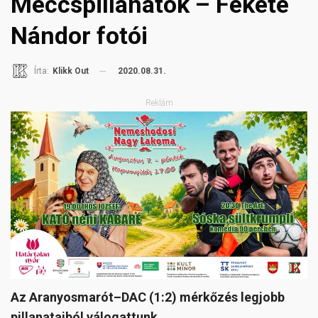
Meccspillanatok – Fekete
Nándor fotói
2020.08.31.
Írta:
Klikk Out
Reklám
Az Aranyosmarót–DAC (1:2) mérkőzés legjobb
pillanataiból válogattunk.