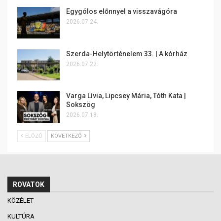
Egygólos előnnyel a visszavágóra
2026.07.24.
Szerda-Helytörténelem 33. | A kórház
2026.07.22.
Varga Lívia, Lipcsey Mária, Tóth Kata |
Sokszög
2026.07.18.
ELŐZŐ
KÖVETKEZŐ
ROVATOK
KÖZÉLET
KULTÚRA