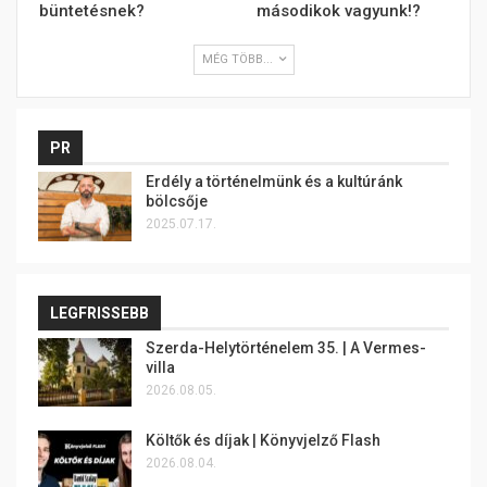
büntetésnek?
másodikok vagyunk!?
MÉG TÖBB...
PR
Erdély a történelmünk és a kultúránk
bölcsője
2025.07.17.
LEGFRISSEBB
Szerda-Helytörténelem 35. | A Vermes-
villa
2026.08.05.
Költők és díjak | Könyvjelző Flash
2026.08.04.