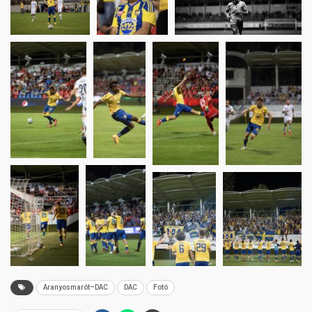
Aranyosmarót–DAC
DAC
Fotó