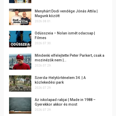
Menyhárt Dodi vendége Jónás Attila |
Magunk között
2026.08.01.
Odüsszeia – Nolan ismét odacsap |
Filmes
2026.07.30.
Mindenki elfelejtette Peter Parkert, csak a
mozinézők nem |…
2026.07.29.
Szerda-Helytörténelem 34. | A
közlekedési park
2026.07.29.
Az iskolapad rabjai | Made in 1988 –
Gyerekkor akkor és most
2026.07.29.