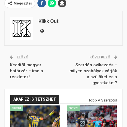
Megosztás
Klikk Out
ELŐZŐ
KÖVETKEZŐ
Keddtől magyar
Szerdán ovikezdés –
határzár – íme a
milyen szabályok várják
részletek!
a szülőket és a
gyerekeket?
AKÁR EZ IS TETSZHET
Több A Szerzőtől
SPORT
SPORT