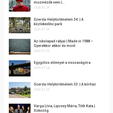
mozinézők nem |…
2026.07.29.
Szerda-Helytörténelem 34. | A
közlekedési park
2026.07.29.
Az iskolapad rabjai | Made in 1988 –
Gyerekkor akkor és most
2026.07.29.
Egygólos előnnyel a visszavágóra
2026.07.24.
Szerda-Helytörténelem 33. | A kórház
2026.07.22.
Varga Lívia, Lipcsey Mária, Tóth Kata |
Sokszög