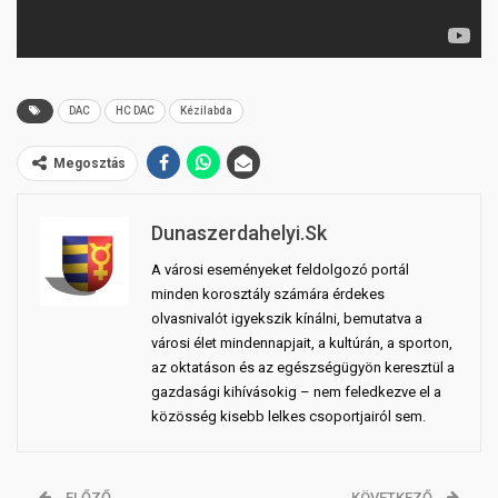
DAC
HC DAC
Kézilabda
Megosztás
Dunaszerdahelyi.sk
A városi eseményeket feldolgozó portál
minden korosztály számára érdekes
olvasnivalót igyekszik kínálni, bemutatva a
városi élet mindennapjait, a kultúrán, a sporton,
az oktatáson és az egészségügyön keresztül a
gazdasági kihívásokig – nem feledkezve el a
közösség kisebb lelkes csoportjairól sem.
ELŐZŐ
KÖVETKEZŐ