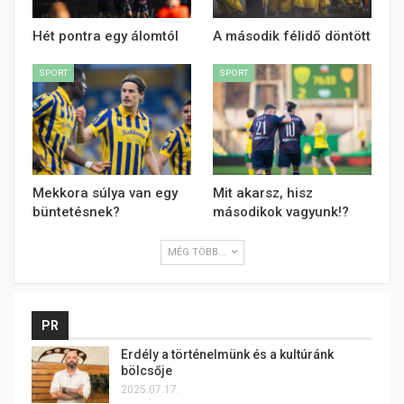
Hét pontra egy álomtól
A második félidő döntött
SPORT
SPORT
Mekkora súlya van egy
Mit akarsz, hisz
büntetésnek?
másodikok vagyunk!?
MÉG TÖBB...
PR
Erdély a történelmünk és a kultúránk
bölcsője
2025.07.17.