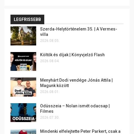
LEGFRISSEBB
Szerda-Helytörténelem 35. | A Vermes-
villa
2026.08.05.
Költők és díjak | Könyvjelző Flash
2026.08.04.
Menyhárt Dodi vendége Jónás Attila |
Magunk között
2026.08.01.
Odüsszeia – Nolan ismét odacsap |
Filmes
2026.07.30.
Mindenki elfelejtette Peter Parkert, csak a