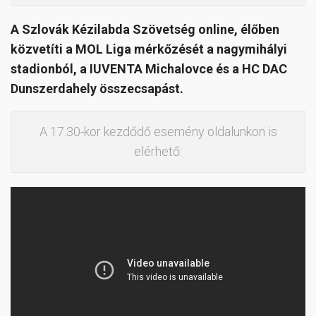
A Szlovák Kézilabda Szövetség online, élőben
közvetíti a MOL Liga mérkőzését a nagymihályi
stadionból, a IUVENTA Michalovce és a HC DAC
Dunszerdahely összecsapást.
A 17.30-kor kezdődő esemény oldalunkon is
elérhető: