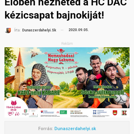
Élőben nézheted a HC DAC
kézicsapat bajnokiját!
2020.09.05.
Írta:
Dunaszerdahelyi.sk
Reklám
Forrás:
Dunaszerdahelyi.sk