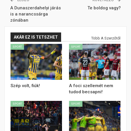
A Dunaszerdahelyi járás
Te boldog vagy?
is a narancssárga
zónában
AKÁR EZ IS TETSZHET
Több A Szerzőtől
SPORT
SPORT
Szép volt, fiúk!
A foci szellemét nem
tudod becsapni!
SPORT
SPORT