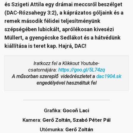
és Szigeti Attila egy drámai meccsről beszélget
(DAC-Rózsahegy 3:2), a káprázatos góljaink és a
remek második félidei teljesítményünk
szépségében lubickált, aprólékosan kivesézi
Müllert, a gyengécske Sedlákot és a hátvédünk
kiállítása is teret kap. Hajrá, DAC!
Iratkozz fel a Klikkout Youtube-
csatornájára:
https://goo.gl/5L74zq
A műsorban szereplő videórészletet a
dac1904.sk
engedélyével használtuk fel
Grafika:
Gocoň Laci
Kamera:
Gerő Zoltán, Szabó Péter Pál
Utómunka:
Gerő Zoltán