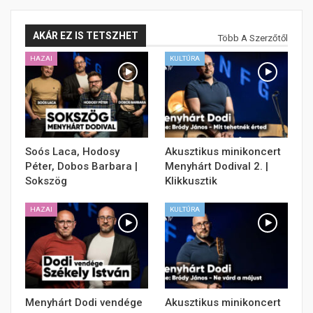
AKÁR EZ IS TETSZHET
Több A Szerzőtől
HAZAI
KULTÚRA
Soós Laca, Hodosy
Akusztikus minikoncert
Péter, Dobos Barbara |
Menyhárt Dodival 2. |
Sokszög
Klikkusztik
HAZAI
KULTÚRA
Menyhárt Dodi vendége
Akusztikus minikoncert