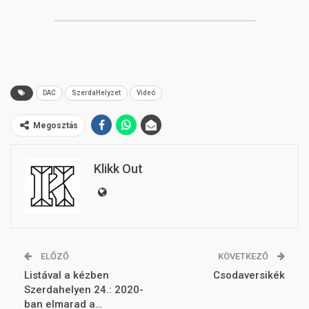
DAC
SzerdaHelyzet
Videó
Megosztás
Klikk Out
ELŐZŐ
KÖVETKEZŐ
Listával a kézben
Csodaversikék
Szerdahelyen 24.: 2020-
ban elmarad a…