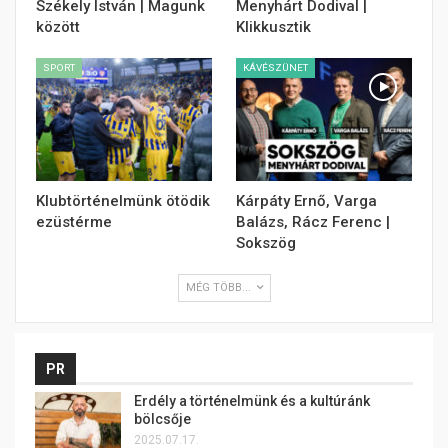
Székely István | Magunk
Menyhárt Dodival |
között
Klikkusztik
SPORT
KÁVÉSZÜNET
Klubtörténelmünk ötödik
Kárpáty Ernő, Varga
ezüstérme
Balázs, Rácz Ferenc |
Sokszög
MÉG TÖBB...
PR
Erdély a történelmünk és a kultúránk
bölcsője
2025.07.17.