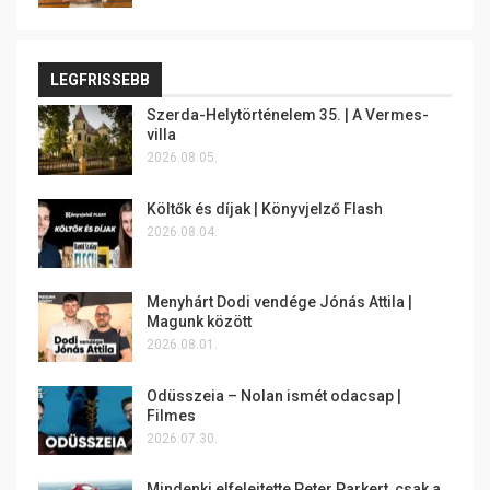
LEGFRISSEBB
Szerda-Helytörténelem 35. | A Vermes-
villa
2026.08.05.
Költők és díjak | Könyvjelző Flash
2026.08.04.
Menyhárt Dodi vendége Jónás Attila |
Magunk között
2026.08.01.
Odüsszeia – Nolan ismét odacsap |
Filmes
2026.07.30.
Mindenki elfelejtette Peter Parkert, csak a