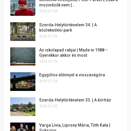
mozinézők nem |…
2026.07.29.
Szerda-Helytörténelem 34. | A
közlekedési park
2026.07.29.
Az iskolapad rabjai | Made in 1988 –
Gyerekkor akkor és most
2026.07.29.
Egygólos előnnyel a visszavágóra
2026.07.24.
Szerda-Helytörténelem 33. | A kórház
2026.07.22.
Varga Lívia, Lipcsey Mária, Tóth Kata |
Sokszög