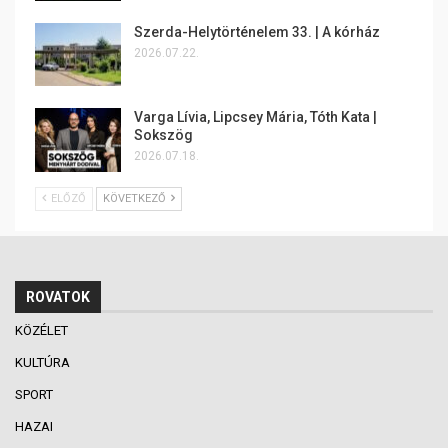
Szerda-Helytörténelem 33. | A kórház
2026.07.22.
Varga Lívia, Lipcsey Mária, Tóth Kata |
Sokszög
2026.07.18.
ELŐZŐ
KÖVETKEZŐ
ROVATOK
KÖZÉLET
KULTÚRA
SPORT
HAZAI