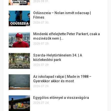
2026.08.01.
Odüsszeia – Nolan ismét odacsap |
Filmes
2026.07.30.
Mindenki elfelejtette Peter Parkert, csak a
mozinézők nem |…
2026.07.29.
Szerda-Helytörténelem 34. | A
közlekedési park
2026.07.29.
Az iskolapad rabjai | Made in 1988 –
Gyerekkor akkor és most
2026.07.29.
Egygólos előnnyel a visszavágóra
2026.07.24.