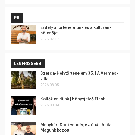
PR
Erdély a történelmünk és a kultúránk
bölcsője
2025.07.17.
LEGFRISSEBB
Szerda-Helytörténelem 35. | A Vermes-
villa
2026.08.05.
Költők és díjak | Könyvjelző Flash
2026.08.04.
Menyhárt Dodi vendége Jónás Attila |
Magunk között