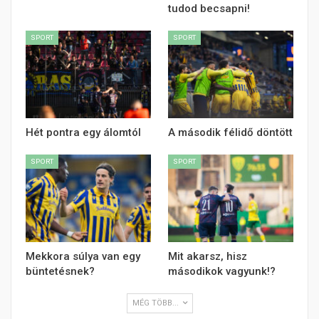
tudod becsapni!
SPORT
SPORT
Hét pontra egy álomtól
A második félidő döntött
SPORT
SPORT
Mekkora súlya van egy
Mit akarsz, hisz
büntetésnek?
másodikok vagyunk!?
MÉG TÖBB...