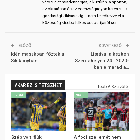
városi élet mindennapjait, a kultúrán, a sporton,
az oktatáson és az egészségügyön keresztül a
gazdasági kihívásokig – nem feledkezve el a
közösség kisebb lelkes csoportjairól sem.
ELŐZŐ
KÖVETKEZŐ
Idén maszkban főztek a
Listával a kézben
Sikikonyhán
Szerdahelyen 24.: 2020-
ban elmarad a…
AKÁR EZ IS TETSZHET
Több A Szerzőtől
SPORT
SPORT
Szép volt, fiúk!
A foci szellemét nem