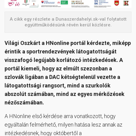
A cikk egy részlete a Dunaszerdahelyi.sk-val folytatott
együttműködésünk révén kerül közlésre.
Világi Oszkárt a HNonline portál kérdezte, miképp
érintik a sportrendezvények látogatottságát
visszafogó legújabb korlátozó intézkedések. A
portál kiemeli, hogy az elmúlt szezonban a
szlovák ligában a DAC kétségtelenül vezette a
látogatottsági rangsort, mind a szurkolók
abszolút számában, mind az egyes mérkőzések
nézőszámában.
A HNonline első kérdése arra vonatkozott, hogy
egyáltalán felmérhető, milyen hatása lesz annak az
intézkedésnek, hogy októbertől a