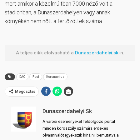
mert amikor a közelmúltban 7000 néző volt a
stadionban, a Dunaszerdahelyen vagy annak
környékén nem nőtt a fertőzöttek száma.
…
A teljes cikk elolvasható a
Dunaszerdahelyi.sk
-n.
DAC
Foci
Koronavírus
Megosztás
Dunaszerdahelyi.sk
A városi eseményeket feldolgozó portál
minden korosztály számára érdekes
olvasnivalót igyekszik kínálni, bemutatva a