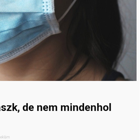
aszk, de nem mindenhol
eklám