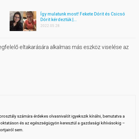
Így mulatunk most! Fekete Dórit és Csicsó
Dórit kérdeztük |…
2022.05.28.
egfelelő eltakarására alkalmas más eszköz viselése az
rosztály számára érdekes olvasnivalót igyekszik kínálni, bemutatva a
 az oktatáson és az egészségügyön keresztül a gazdasági kihívásokig –
rtjairól sem.