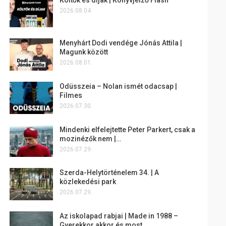
2026.08.04.
Menyhárt Dodi vendége Jónás Attila |
Magunk között
2026.08.01.
Odüsszeia – Nolan ismét odacsap |
Filmes
2026.07.30.
Mindenki elfelejtette Peter Parkert, csak a
mozinézők nem |…
2026.07.29.
Szerda-Helytörténelem 34. | A
közlekedési park
2026.07.29.
Az iskolapad rabjai | Made in 1988 –
Gyerekkor akkor és most