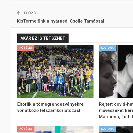
ELŐZŐ
KisTermelünk a nyárasdi Csölle Tamással
AKÁR EZ IS TETSZHET
KÖZÉLET
KULTÚRA
Eltörlik a tömegrendezvényekre
Rejtett covid-ha
vonatkozó létszámkorlátozást
művészeket kér
Marianna, Tóth L
KÖZÉLET
KULTÚRA