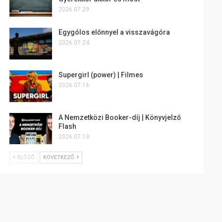
2026.07.29.
Egygólos előnnyel a visszavágóra
2026.07.24.
Supergirl (power) | Filmes
2026.07.16.
A Nemzetközi Booker-díj | Könyvjelző
Flash
2026.07.13.
ELŐZŐ
KÖVETKEZŐ