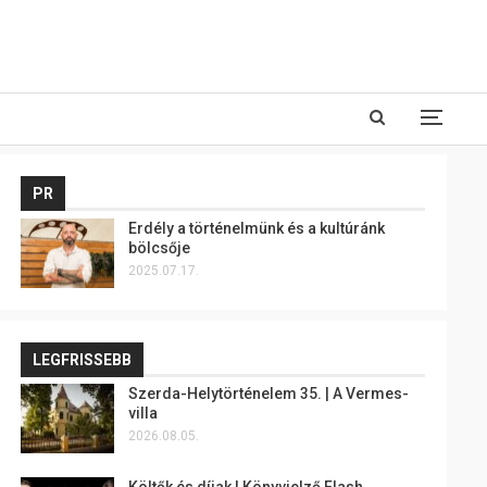
PR
Erdély a történelmünk és a kultúránk
bölcsője
2025.07.17.
LEGFRISSEBB
Szerda-Helytörténelem 35. | A Vermes-
villa
2026.08.05.
Költők és díjak | Könyvjelző Flash