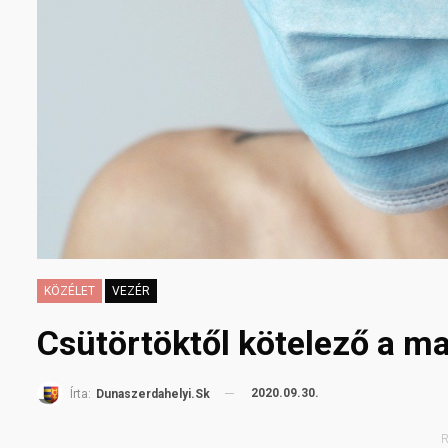
KÖZÉLET
VEZÉR
Csütörtöktől kötelező a m
2020.09.30.
Írta:
Dunaszerdahelyi.sk
R