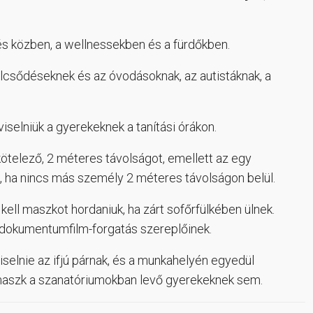
s közben, a wellnessekben és a fürdőkben.
lcsődéseknek és az óvodásoknak, az autistáknak, a
selniük a gyerekeknek a tanítási órákon.
kötelező, 2 méteres távolságot, emellett az egy
, ha nincs más személy 2 méteres távolságon belül.
ll maszkot hordaniuk, ha zárt sofőrfülkében ülnek.
 dokumentumfilm-forgatás szereplőinek.
selnie az ifjú párnak, és a munkahelyén egyedül
 maszk a szanatóriumokban levő gyerekeknek sem.