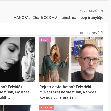
KÖVETKEZŐ
HANGFAL: Charli XCX – A mainstream pop iránytűje
Több A Szerzőtől
HAZAI
tás? Felvidéki
Rejtett covid-hatás? Felvidéki
deztünk, Gyurász
művészeket kérdeztünk, Rencés
ilith…
Kovács Julianna és…
KÖZÉLET