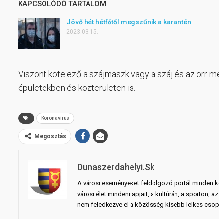
KAPCSOLÓDÓ TARTALOM
Jövő hét hétfőtől megszűnik a karantén
2023.03.15.
Viszont kötelező a szájmaszk vagy a száj és az orr m
épületekben és közterületen is.
Koronavírus
Megosztás
Dunaszerdahelyi.sk
A városi eseményeket feldolgozó portál minden ko
városi élet mindennapjait, a kultúrán, a sporton,
nem feledkezve el a közösség kisebb lelkes csopo