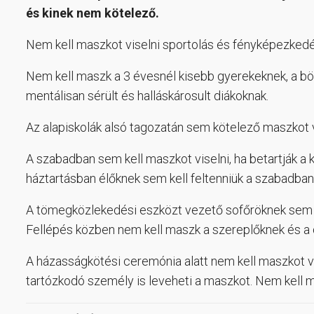
és kinek nem kötelező.
Nem kell maszkot viselni sportolás és fényképezkedé
Nem kell maszk a 3 évesnél kisebb gyerekeknek, a bö
mentálisan sérült és halláskárosult diákoknak.
Az alapiskolák alsó tagozatán sem kötelező maszkot vi
A szabadban sem kell maszkot viselni, ha betartják a 
háztartásban élőknek sem kell feltenniük a szabadban
A tömegközlekedési eszközt vezető sofőröknek sem ke
Fellépés közben nem kell maszk a szereplőknek és a
A házasságkötési ceremónia alatt nem kell maszkot vi
tartózkodó személy is leveheti a maszkot. Nem kell