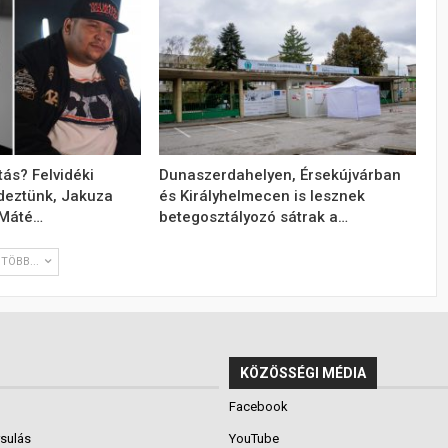
tás? Felvidéki
Dunaszerdahelyen, Érsekújvárban
deztünk, Jakuza
és Királyhelmecen is lesznek
 Máté…
betegosztályozó sátrak a…
TÖBB...
KÖZÖSSÉGI MÉDIA
Facebook
rsulás
YouTube