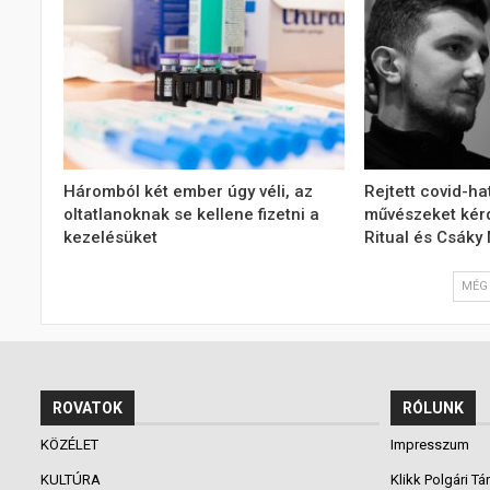
Háromból két ember úgy véli, az
Rejtett covid-ha
oltatlanoknak se kellene fizetni a
művészeket kér
kezelésüket
Ritual és Csáky
MÉG 
ROVATOK
RÓLUNK
KÖZÉLET
Impresszum
KULTÚRA
Klikk Polgári Tá