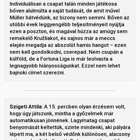
Individuálisan a csapat talán minden játékosa
bőven alulmúlta a saját tudását, de amit művel
Müller hátvédünk, az bizony nem semmi. Bőven az
utóbbi évek leggyengébb teljesítményeit nyújtja
ezen a poszton, és magával húzza az amúgy sem
remekelő Kružliakot, és sajnos már a meccs
elején megadja az abszolút hamis hangot – ezen
nem kell gondolkodni, cserepad. Nem csupán a
külföld, de a Fortuna Liga is már leolvasta a
legnagyobb hiányosságunkat. Ezzel nem lehet
bajnoki címet szerezni.
Szigeti Attila:
A 15. percben olyan érzésem volt,
hogy úgy játszunk, mintha a győzelmek már
automatikusan jönnének. Lagymatag csapat
benyomását keltettük, szinte mindenki, aki pályára
lépett ma, a két belső védőnk különösen, alacsony