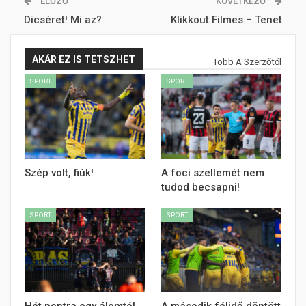
ELŐZŐ
KÖVETKEZŐ
Dicséret! Mi az?
Klikkout Filmes – Tenet
AKÁR EZ IS TETSZHET
Több A Szerzőtől
SPORT
SPORT
Szép volt, fiúk!
A foci szellemét nem
tudod becsapni!
SPORT
SPORT
Hét pontra egy álomtól
A második félidő döntött