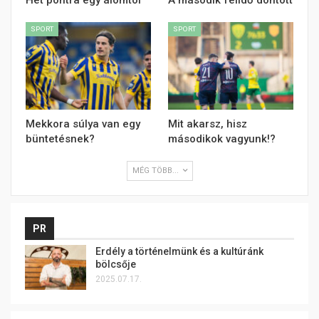
SPORT
SPORT
Mekkora súlya van egy
Mit akarsz, hisz
büntetésnek?
másodikok vagyunk!?
MÉG TÖBB...
PR
Erdély a történelmünk és a kultúránk
bölcsője
2025.07.17.