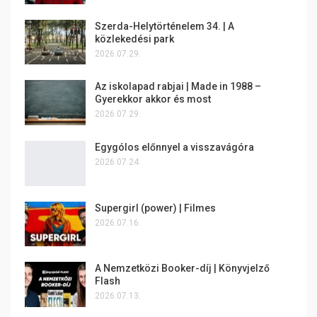
Szerda-Helytörténelem 34. | A
közlekedési park
2026.07.29.
Az iskolapad rabjai | Made in 1988 –
Gyerekkor akkor és most
2026.07.29.
Egygólos előnnyel a visszavágóra
2026.07.24.
Supergirl (power) | Filmes
2026.07.16.
A Nemzetközi Booker-díj | Könyvjelző
Flash
2026.07.13.