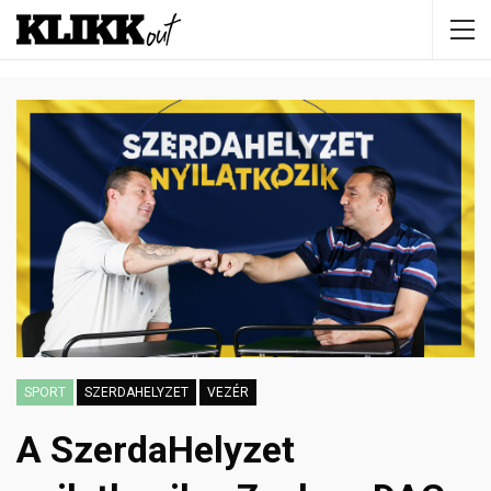
SPORT
SZERDAHELYZET
VEZÉR
A SzerdaHelyzet