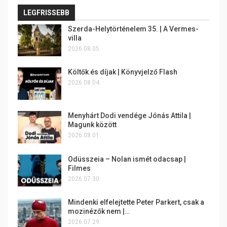
LEGFRISSEBB
Szerda-Helytörténelem 35. | A Vermes-
villa
2026.08.05.
Költők és díjak | Könyvjelző Flash
2026.08.04.
Menyhárt Dodi vendége Jónás Attila |
Magunk között
2026.08.01.
Odüsszeia – Nolan ismét odacsap |
Filmes
2026.07.30.
Mindenki elfelejtette Peter Parkert, csak a
mozinézők nem |…
2026.07.29.