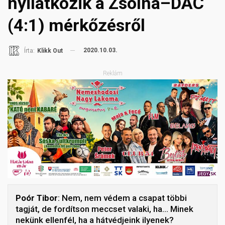
nyilatkozik a Zsolna–DAC
(4:1) mérkőzésről
2020.10.03.
Írta:
Klikk Out
Reklám
Poór Tibor
: Nem, nem védem a csapat többi
tagját, de fordítson meccset valaki, ha… Minek
nekünk ellenfél, ha a hátvédjeink ilyenek?