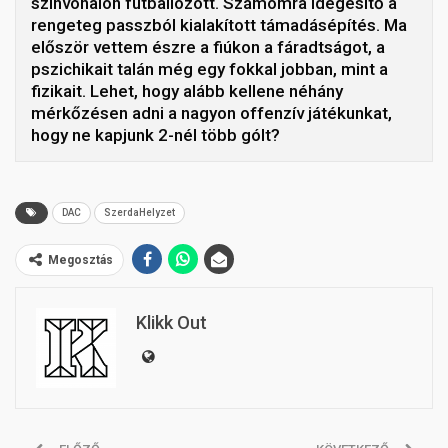
színvonalon futballozott. Számomra idegesítő a
rengeteg passzból kialakított támadásépítés. Ma
először vettem észre a fiúkon a fáradtságot, a
pszichikait talán még egy fokkal jobban, mint a
fizikait. Lehet, hogy alább kellene néhány
mérkőzésen adni a nagyon offenzív játékunkat,
hogy ne kapjunk 2-nél több gólt?
DAC
SzerdaHelyzet
Megosztás
Klikk Out