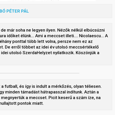
BÓ PÉTER PÁL
e már soha ne legyen ilyen. Nézők nélkül elbúcsúzni
Fura időket élünk… Ami a meccset illeti…. Nicolaescu… A
éhány ponttal több lett volna, persze nem ez az
t. De erről többet az idei év utolsó meccsértékelő
 idei utolsó SzerdaHelyzet nyilatkozik. Köszönjük a
futball, és így is indult a mérkőzés, olyan téliesen.
hogy minden támadást hátrapasszal indítunk. Aztán a
és megnyertük a meccset. Picit keserű a szám íze, na
llajtott pontok miatt.