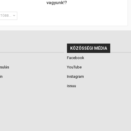
vagyunk!?
TÖBB...
KÖZÖSSÉGI MÉDIA
Facebook
rsulás
YouTube
in
Instagram
issuu