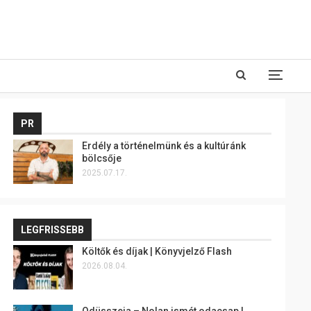
PR
Erdély a történelmünk és a kultúránk
bölcsője
2025.07.17.
LEGFRISSEBB
Költők és díjak | Könyvjelző Flash
2026.08.04.
Odüsszeia – Nolan ismét odacsap |