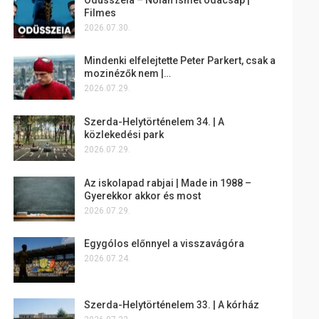
Filmes
2026.07.30.
Mindenki elfelejtette Peter Parkert, csak a
mozinézők nem |…
2026.07.29.
Szerda-Helytörténelem 34. | A
közlekedési park
2026.07.29.
Az iskolapad rabjai | Made in 1988 –
Gyerekkor akkor és most
2026.07.29.
Egygólos előnnyel a visszavágóra
2026.07.24.
Szerda-Helytörténelem 33. | A kórház