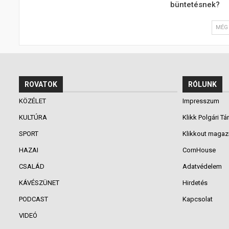
büntetésnek?
MÉG 
ROVATOK
RÓLUNK
KÖZÉLET
Impresszum
KULTÚRA
Klikk Polgári Tá
SPORT
Klikkout magaz
HAZAI
CornHouse
CSALÁD
Adatvédelem
KÁVÉSZÜNET
Hirdetés
PODCAST
Kapcsolat
VIDEÓ