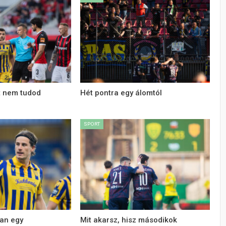
t nem tudod
Hét pontra egy álomtól
SPORT
an egy
Mit akarsz, hisz másodikok