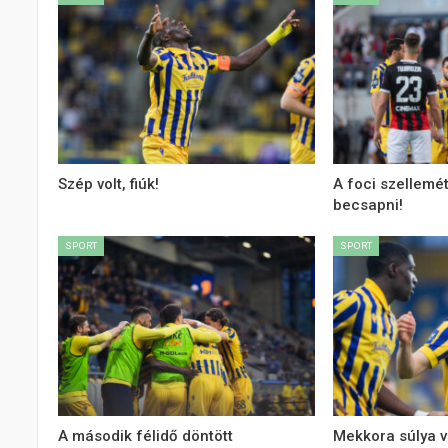
Szép volt, fiúk!
A foci szellemé
becsapni!
SPORT
SPORT
A második félidő döntött
Mekkora súlya v