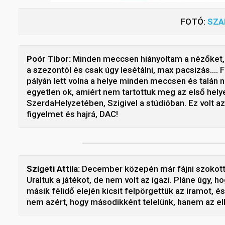
FOTÓ:
SZA
Poór Tibor:
Minden meccsen hiányoltam a nézőket, d
a szezontól és csak úgy lesétálni, max pacsizás…. 
pályán lett volna a helye minden meccsen és talán n
egyetlen ok, amiért nem tartottuk meg az első helye
SzerdaHelyzetében, Szigivel a stúdióban. Ez volt az
figyelmet és hajrá, DAC!
Szigeti Attila:
December közepén már fájni szokott a 
Uraltuk a játékot, de nem volt az igazi. Pláne úgy, 
másik félidő elején kicsit felpörgettük az iramot, 
nem azért, hogy másodikként telelünk, hanem az elhu