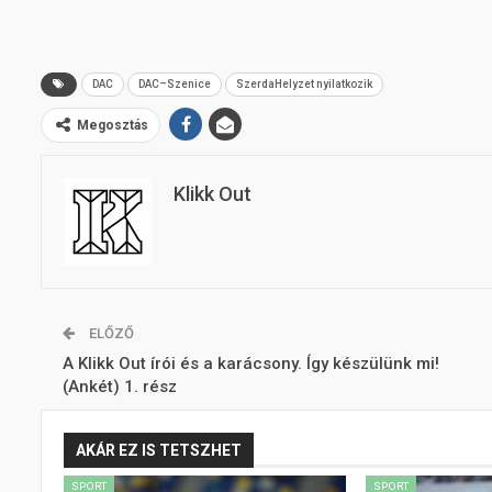
DAC
DAC–Szenice
SzerdaHelyzet nyilatkozik
Megosztás
Klikk Out
ELŐZŐ
A Klikk Out írói és a karácsony. Így készülünk mi!
(Ankét) 1. rész
AKÁR EZ IS TETSZHET
SPORT
SPORT