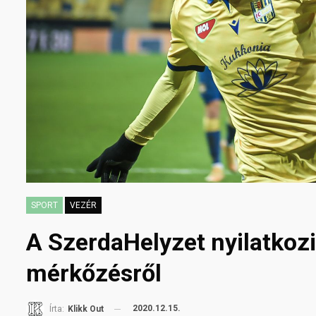
SPORT
VEZÉR
A SzerdaHelyzet nyilatkoz
mérkőzésről
2020.12.15.
Írta:
Klikk Out