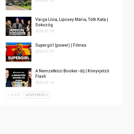
2026.07.22.
Varga Lívia, Lipcsey Mária, Tóth Kata |
Sokszög
2026.07.18.
Supergirl (power) | Filmes
2026.07.16.
A Nemzetközi Booker-díj | Könyvjelző
Flash
2026.07.13.
ELŐZŐ
KÖVETKEZŐ