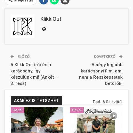
Megosztás
Klikk Out
ELŐZŐ
KÖVETKEZŐ
A Klikk Out írói és a
A négy legjobb
karácsony. Így
karácsonyi film, ami
készülünk mi! (Ankét –
nem a Reszkessetek
3. rész)
betörők!
AKÁR EZ IS TETSZHET
Több A Szerzőtől
HAZAI
HAZAI