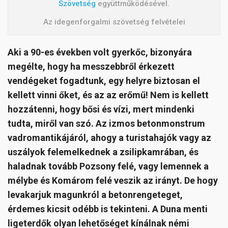
Szövetség
együttműködésével.
Az idegenforgalmi szövetség felvételei
Aki a 90-es években volt gyerkőc, bizonyára
megélte, hogy ha messzebbről érkezett
vendégeket fogadtunk, egy helyre biztosan el
kellett vinni őket, és az az erőmű! Nem is kellett
hozzátenni, hogy bősi és vízi, mert mindenki
tudta, miről van szó. Az izmos betonmonstrum
vadromantikájáról, ahogy a turistahajók vagy az
uszályok felemelkednek a zsilipkamrában, és
haladnak tovább Pozsony felé, vagy lemennek a
mélybe és Komárom felé veszik az irányt. De hogy
levakarjuk magunkról a betonrengeteget,
érdemes kicsit odébb is tekinteni. A Duna menti
ligeterdők olyan lehetőséget kínálnak némi