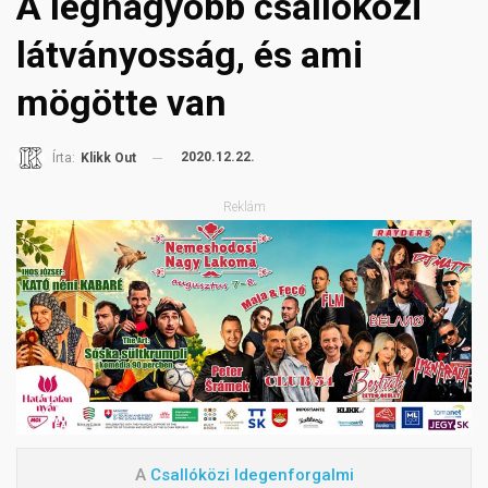
A legnagyobb csallóközi
látványosság, és ami
mögötte van
2020.12.22.
Írta:
Klikk Out
Reklám
A
Csallóközi Idegenforgalmi