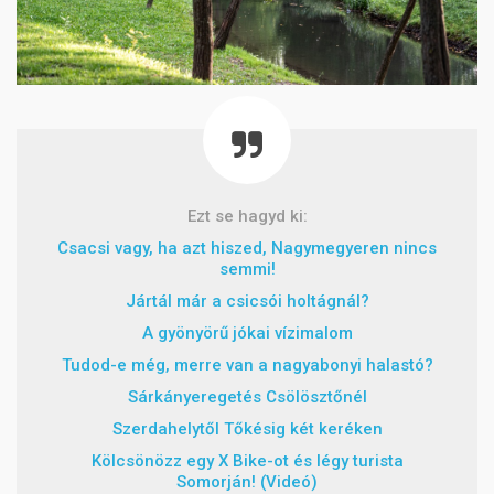
Ezt se hagyd ki:
Csacsi vagy, ha azt hiszed, Nagymegyeren nincs
semmi!
Jártál már a csicsói holtágnál?
A gyönyörű jókai vízimalom
Tudod-e még, merre van a nagyabonyi halastó?
Sárkányeregetés Csölösztőnél
Szerdahelytől Tőkésig két keréken
Kölcsönözz egy X Bike-ot és légy turista
Somorján! (Videó)