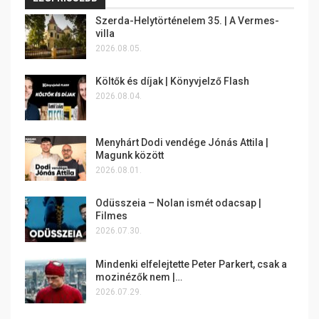
Szerda-Helytörténelem 35. | A Vermes-
villa
2026.08.05.
Költők és díjak | Könyvjelző Flash
2026.08.04.
Menyhárt Dodi vendége Jónás Attila |
Magunk között
2026.08.01.
Odüsszeia – Nolan ismét odacsap |
Filmes
2026.07.30.
Mindenki elfelejtette Peter Parkert, csak a
mozinézők nem |…
2026.07.29.