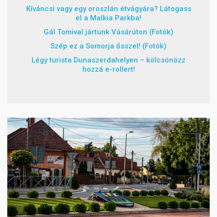
Kíváncsi vagy egy oroszlán étvágyára? Látogass
el a Malkia Parkba!
Gál Tomival jártunk Vásárúton (Fotók)
Szép ez a Somorja ősszel! (Fotók)
Légy turista Dunaszerdahelyen – kölcsönözz
hozzá e-rollert!