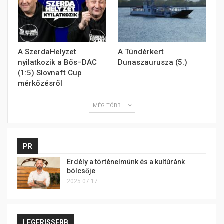
A SzerdaHelyzet
A Tündérkert
nyilatkozik a Bős–DAC
Dunaszaurusza (5.)
(1:5) Slovnaft Cup
mérkőzésről
MÉG TÖBB...
PR
Erdély a történelmünk és a kultúránk
bölcsője
2025.07.17.
LEGFRISSEBB