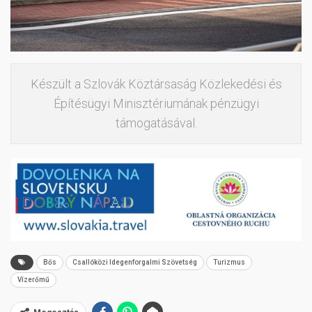
Készült a Szlovák Köztársaság Közlekedési és
Építésügyi Minisztériumának pénzügyi
támogatásával.
Bős
Csallóközi Idegenforgalmi Szövetség
Turizmus
Vízerőmű