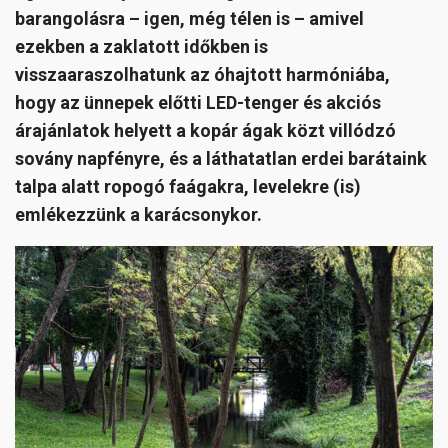
barangolásra – igen, még télen is – amivel
ezekben a zaklatott időkben is
visszaaraszolhatunk az óhajtott harmóniába,
hogy az ünnepek előtti LED-tenger és akciós
árajánlatok helyett a kopár ágak közt villódzó
sovány napfényre, és a láthatatlan erdei barátaink
talpa alatt ropogó faágakra, levelekre (is)
emlékezzünk a karácsonykor.