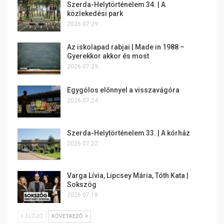
Szerda-Helytörténelem 34. | A
közlekedési park
2026.07.29.
Az iskolapad rabjai | Made in 1988 –
Gyerekkor akkor és most
2026.07.29.
Egygólos előnnyel a visszavágóra
2026.07.24.
Szerda-Helytörténelem 33. | A kórház
2026.07.22.
Varga Lívia, Lipcsey Mária, Tóth Kata |
Sokszög
2026.07.18.
ELŐZŐ
KÖVETKEZŐ