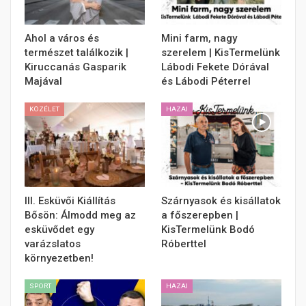
Ahol a város és
Mini farm, nagy
természet találkozik |
szerelem | KisTermelünk
Kiruccanás Gasparik
Lábodi Fekete Dórával
Majával
és Lábodi Péterrel
KÖZÉLET
HAZAI
III. Esküvői Kiállítás
Szárnyasok és kisállatok
Bősön: Álmodd meg az
a főszerepben |
esküvődet egy
KisTermelünk Bodó
varázslatos
Róberttel
környezetben!
SPORT
HAZAI