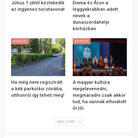
Július 1-jétől közlekedik
Emma és Áron a
az ingyenes turistavonat
leggyakrabban adott
nevek a
dunaszerdahelyi
kórházban
KÖZÉLET
KÖZÉLET
Ha még nem regisztrált
A magyar kultúra
a kék parkolási zónába,
megelevenedni,
otthonról így teheti meg!
megmaradni csak akkor
tud, ha vannak elhivatott
őrzői
MÉG TÖBB...