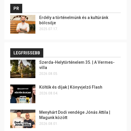
PR
Erdély a történelmünk és a kultúránk
bölcsője
2025.07.17.
LEGFRISSEBB
Szerda-Helytörténelem 35. | A Vermes-
villa
2026.08.05.
Költők és díjak | Könyvjelző Flash
2026.08.04.
Menyhárt Dodi vendége Jónás Attila |
Magunk között
2026.08.01.