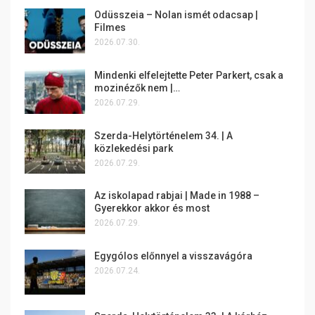
Odüsszeia – Nolan ismét odacsap |
Filmes
2026.07.30.
Mindenki elfelejtette Peter Parkert, csak a
mozinézők nem |…
2026.07.29.
Szerda-Helytörténelem 34. | A
közlekedési park
2026.07.29.
Az iskolapad rabjai | Made in 1988 –
Gyerekkor akkor és most
2026.07.29.
Egygólos előnnyel a visszavágóra
2026.07.24.