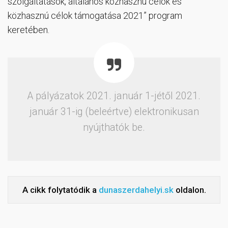
szolgáltatások, általános közhasznú célok és
közhasznú célok támogatása 2021” program
keretében.
A pályázatok 2021. január 1-jétől 2021.
január 31-ig (beleértve) elektronikusan
nyújthatók be.
A cikk folytatódik a
dunaszerdahelyi.sk
oldalon.