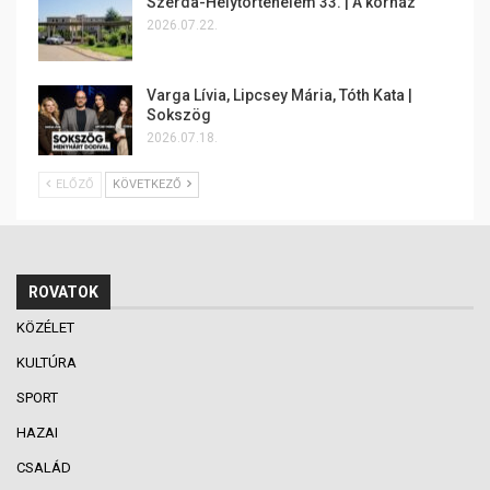
Szerda-Helytörténelem 33. | A kórház
2026.07.22.
Varga Lívia, Lipcsey Mária, Tóth Kata |
Sokszög
2026.07.18.
ELŐZŐ
KÖVETKEZŐ
ROVATOK
KÖZÉLET
KULTÚRA
SPORT
HAZAI
CSALÁD