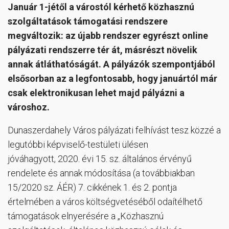
Január 1-jétől a várostól kérhető közhasznú
szolgáltatások támogatási rendszere
megváltozik: az újabb rendszer egyrészt online
pályázati rendszerre tér át, másrészt növelik
annak átláthatóságát. A pályázók szempontjából
elsősorban az a legfontosabb, hogy januártól már
csak elektronikusan lehet majd pályázni a
városhoz.
Dunaszerdahely Város pályázati felhívást tesz közzé a
legutóbbi képviselő-testületi ülésen
jóváhagyott, 2020. évi 15. sz. általános érvényű
rendelete és annak módosítása (a továbbiakban
15/2020 sz. ÁÉR) 7. cikkének 1. és 2. pontja
értelmében a város költségvetéséből odaítélhető
támogatások elnyerésére a „Közhasznú