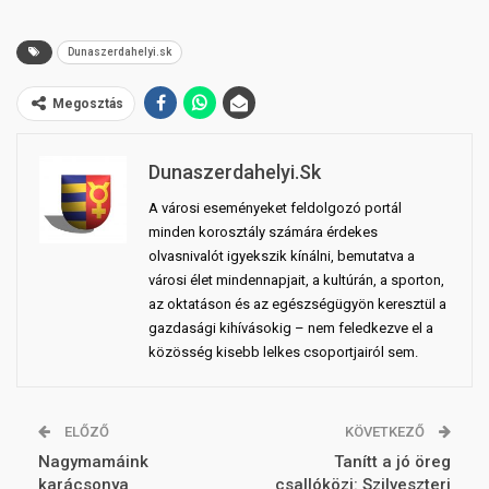
Dunaszerdahelyi.sk
Megosztás
Dunaszerdahelyi.sk
A városi eseményeket feldolgozó portál
minden korosztály számára érdekes
olvasnivalót igyekszik kínálni, bemutatva a
városi élet mindennapjait, a kultúrán, a sporton,
az oktatáson és az egészségügyön keresztül a
gazdasági kihívásokig – nem feledkezve el a
közösség kisebb lelkes csoportjairól sem.
ELŐZŐ
KÖVETKEZŐ
Nagymamáink
Tanítt a jó öreg
karácsonya
csallóközi: Szilveszteri