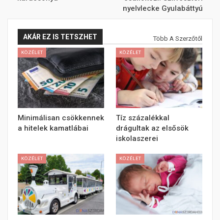
nyelvlecke Gyulabáttyú
AKÁR EZ IS TETSZHET
Több A Szerzőtől
KÖZÉLET
KÖZÉLET
Minimálisan csökkennek
Tíz százalékkal
a hitelek kamatlábai
drágultak az elsősök
iskolaszerei
KÖZÉLET
KÖZÉLET