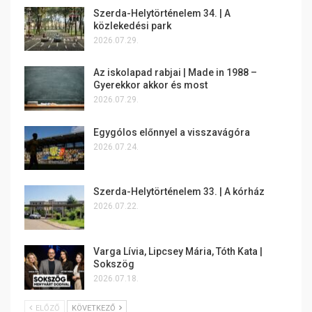
Szerda-Helytörténelem 34. | A
közlekedési park
2026.07.29.
Az iskolapad rabjai | Made in 1988 –
Gyerekkor akkor és most
2026.07.29.
Egygólos előnnyel a visszavágóra
2026.07.24.
Szerda-Helytörténelem 33. | A kórház
2026.07.22.
Varga Lívia, Lipcsey Mária, Tóth Kata |
Sokszög
2026.07.18.
ELŐZŐ
KÖVETKEZŐ