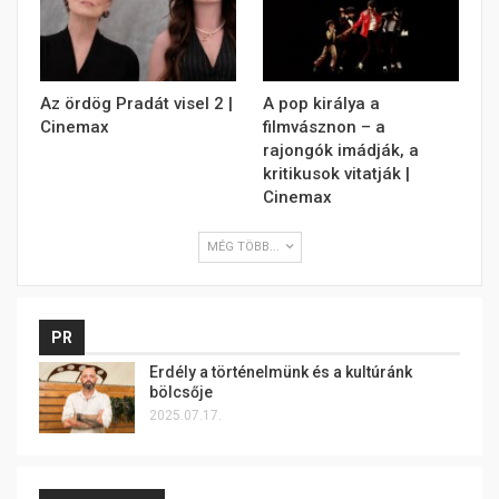
Az ördög Pradát visel 2 |
A pop királya a
Cinemax
filmvásznon – a
rajongók imádják, a
kritikusok vitatják |
Cinemax
MÉG TÖBB...
PR
Erdély a történelmünk és a kultúránk
bölcsője
2025.07.17.