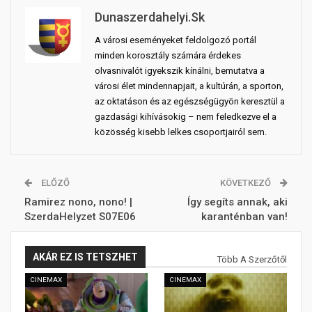
Dunaszerdahelyi.sk
A városi eseményeket feldolgozó portál
minden korosztály számára érdekes
olvasnivalót igyekszik kínálni, bemutatva a
városi élet mindennapjait, a kultúrán, a sporton,
az oktatáson és az egészségügyön keresztül a
gazdasági kihívásokig – nem feledkezve el a
közösség kisebb lelkes csoportjairól sem.
ELŐZŐ
KÖVETKEZŐ
Ramirez nono, nono! |
Így segíts annak, aki
SzerdaHelyzet S07E06
karanténban van!
AKÁR EZ IS TETSZHET
Több A Szerzőtől
CINEMAX
CINEMAX