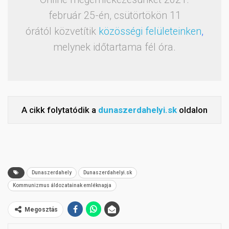
február 25-én, csütörtökön 11
órától közvetítik
közösségi felületeinken
,
melynek időtartama fél óra.
A cikk folytatódik a
dunaszerdahelyi.sk
oldalon
Dunaszerdahely
Dunaszerdahelyi.sk
Kommunizmus áldozatainak emléknapja
Megosztás