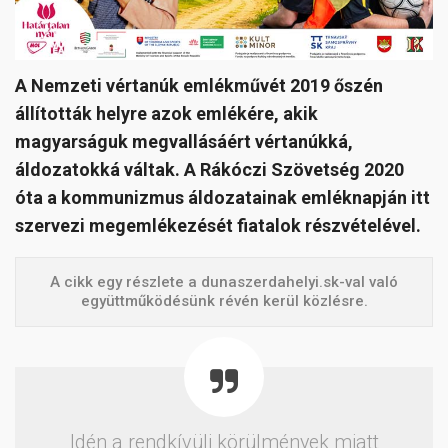
A Nemzeti vértanúk emlékművét 2019 őszén
állították helyre azok emlékére, akik
magyarságuk megvallásáért vértanúkká,
áldozatokká váltak. A Rákóczi Szövetség 2020
óta a kommunizmus áldozatainak emléknapján itt
szervezi megemlékezését fiatalok részvételével.
A cikk egy részlete a dunaszerdahelyi.sk-val való
együttműködésünk révén kerül közlésre.
Idén a rendkívüli körülmények miatt