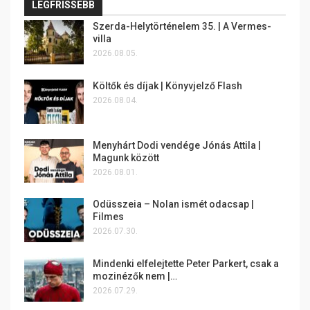
LEGFRISSEBB
Szerda-Helytörténelem 35. | A Vermes-
villa
2026.08.05.
Költők és díjak | Könyvjelző Flash
2026.08.04.
Menyhárt Dodi vendége Jónás Attila |
Magunk között
2026.08.01.
Odüsszeia – Nolan ismét odacsap |
Filmes
2026.07.30.
Mindenki elfelejtette Peter Parkert, csak a
mozinézők nem |…
2026.07.29.