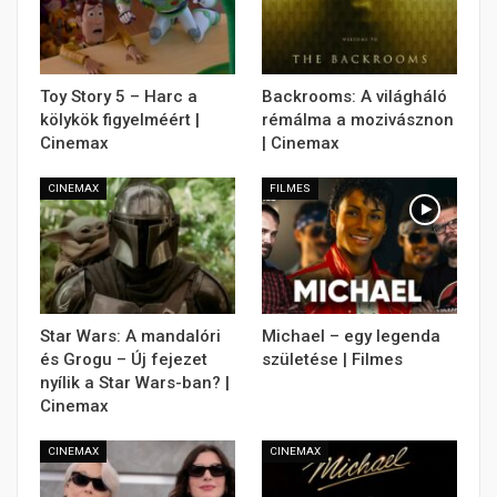
Toy Story 5 – Harc a
Backrooms: A világháló
kölykök figyelméért |
rémálma a mozivásznon
Cinemax
| Cinemax
CINEMAX
FILMES
Star Wars: A mandalóri
Michael – egy legenda
és Grogu – Új fejezet
születése | Filmes
nyílik a Star Wars-ban? |
Cinemax
CINEMAX
CINEMAX