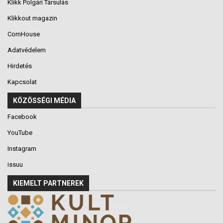
Klikk Polgári Társulás
Klikkout magazin
CornHouse
Adatvédelem
Hirdetés
Kapcsolat
KÖZÖSSÉGI MÉDIA
Facebook
YouTube
Instagram
issuu
KIEMELT PARTNEREK