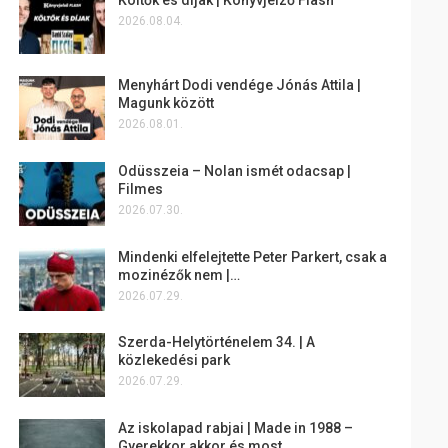
2026.08.04.
Menyhárt Dodi vendége Jónás Attila |
Magunk között
2026.08.01.
Odüsszeia – Nolan ismét odacsap |
Filmes
2026.07.30.
Mindenki elfelejtette Peter Parkert, csak a
mozinézők nem |…
2026.07.29.
Szerda-Helytörténelem 34. | A
közlekedési park
2026.07.29.
Az iskolapad rabjai | Made in 1988 –
Gyerekkor akkor és most