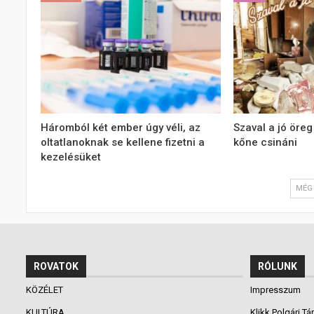
Háromból két ember úgy véli, az
Szaval a jó öreg
oltatlanoknak se kellene fizetni a
kőne csináni
kezelésüket
MÉG 
ROVATOK
RÓLUNK
KÖZÉLET
Impresszum
KULTÚRA
Klikk Polgári Tá