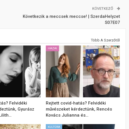
KÖVETKEZŐ
Következik a meccsek meccse! | SzerdaHelyzet
S07E07
Több A Szerzőtől
HAZAI
tás? Felvidéki
Rejtett covid-hatás? Felvidéki
deztünk, Gyurász
művészeket kérdeztünk, Rencés
ilith…
Kovács Julianna és…
KULTÚRA