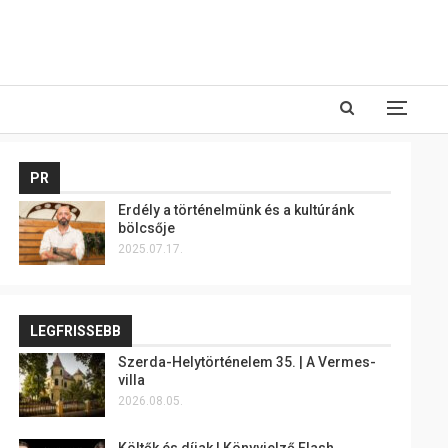
PR
Erdély a történelmünk és a kultúránk
bölcsője
2025.07.17.
LEGFRISSEBB
Szerda-Helytörténelem 35. | A Vermes-
villa
2026.08.05.
Költők és díjak | Könyvjelző Flash