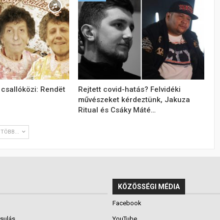
 csallóközi: Rendët
Rejtett covid-hatás? Felvidéki
művészeket kérdeztünk, Jakuza
Ritual és Csáky Máté…
TÖBB...
KÖZÖSSÉGI MÉDIA
Facebook
rsulás
YouTube