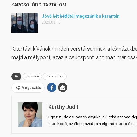
KAPCSOLÓDÓ TARTALOM
Jövő hét hétfőtől megszűnik a karantén
2023.03.15.
Kitartást kívánok minden sorstársamnak, a kórházakba
majd a mélypont, azaz a csúcspont, ahonnan már csak 
Karantén
Koronavírus
Megosztás
Kürthy Judit
Egy zizi, de csupaszív anyuka, aki ritka szabadid
okoskodó, az élet igazságain elgondolkodó és a fö