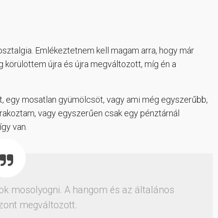
osztalgia. Emlékeztetnem kell magam arra, hogy már
 körülöttem újra és újra megváltozott, míg én a
rt, egy mosatlan gyümölcsöt, vagy ami még egyszerűbb,
rakoztam, vagy egyszerűen csak egy pénztárnál
gy van.
ok mosolyogni. A hangom és az általános
zont megváltozott.