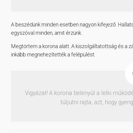
A beszédünk minden esetben nagyon kifejező. Hallatsz
egyszóval minden, amit érzünk.
Megtörtem a korona alatt. A kiszolgáltatottság és a zá
inkább megnehezítették a felépülést.
Vigyázat! A korona belenyúl a lelki működé
túljutni rajta, azt, hogy gy