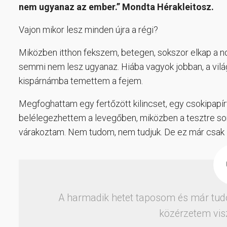
nem ugyanaz az ember.” Mondta Hérakleitosz.
Vajon mikor lesz minden újra a régi?
Miközben itthon fekszem, betegen, sokszor elkap a n
semmi nem lesz ugyanaz. Hiába vagyok jobban, a világ
kispárnámba temettem a fejem.
Megfoghattam egy fertőzött kilincset, egy csokipapí
belélegezhettem a levegőben, miközben a tesztre so
várakoztam. Nem tudom, nem tudjuk. De ez már csak í
A harmadik hetet taposom és már tud
közérzetem vis