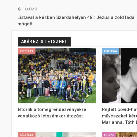
ELŐZŐ
Listával a kézben Szerdahelyen 48.: Jézus a zöld láda
mögött
AKÁR EZ IS TETSZHET
KÖZÉLET
KULTÚRA
Eltörlik a tömegrendezvényekre
Rejtett covid-ha
vonatkozó létszámkorlátozást
művészeket kér
Marianna, Tóth L
KÖZÉLET
HAZAI