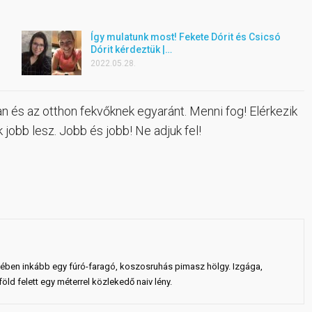
Így mulatunk most! Fekete Dórit és Csicsó
Dórit kérdeztük |…
2022.05.28.
n és az otthon fekvőknek egyaránt. Menni fog! Elérkezik
jobb lesz. Jobb és jobb! Ne adjuk fel!
ejében inkább egy fúró-faragó, koszosruhás pimasz hölgy. Izgága,
ld felett egy méterrel közlekedő naiv lény.