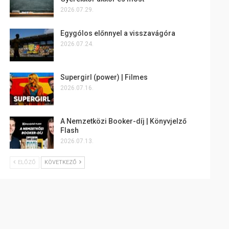
2026.07.29.
Egygólos előnnyel a visszavágóra
2026.07.24.
Supergirl (power) | Filmes
2026.07.16.
A Nemzetközi Booker-díj | Könyvjelző
Flash
2026.07.13.
ELŐZŐ
KÖVETKEZŐ