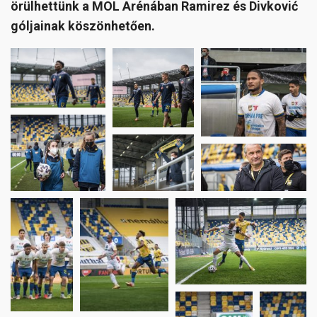
örülhettünk a MOL Arénában Ramirez és Divković
góljainak köszönhetően.