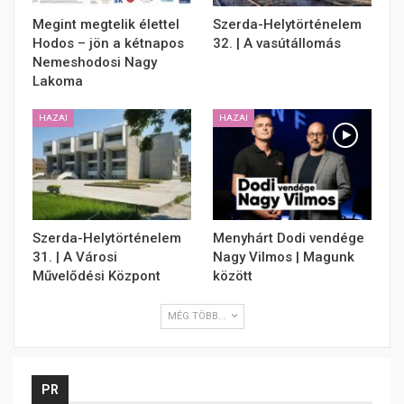
Megint megtelik élettel
Szerda-Helytörténelem
Hodos – jön a kétnapos
32. | A vasútállomás
Nemeshodosi Nagy
Lakoma
HAZAI
HAZAI
Szerda-Helytörténelem
Menyhárt Dodi vendége
31. | A Városi
Nagy Vilmos | Magunk
Művelődési Központ
között
MÉG TÖBB...
PR