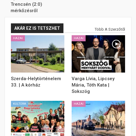
Trencsén (2:0)
mérkőzésről
AKÁR EZ IS TETSZHET
Több A Szerzőtől
HAZAI
HAZAI
Szerda-Helytörténelem
Varga Lívia, Lipcsey
33. | A kórház
Mária, Tóth Kata |
Sokszög
KULTÚRA
HAZAI