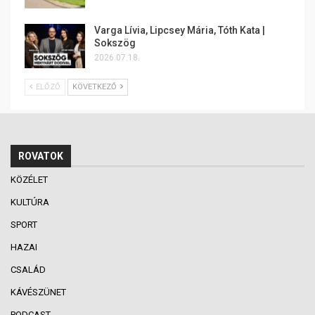
Varga Lívia, Lipcsey Mária, Tóth Kata |
Sokszög
2026.07.18.
ELŐZŐ
KÖVETKEZŐ
ROVATOK
KÖZÉLET
KULTÚRA
SPORT
HAZAI
CSALÁD
KÁVÉSZÜNET
PODCAST