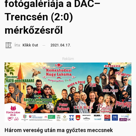
fotógalériája a DAC–
Trencsén (2:0)
mérkőzésről
2021.04.17.
Írta:
Klikk Out
Reklám
Három vereség után ma győztes meccsnek