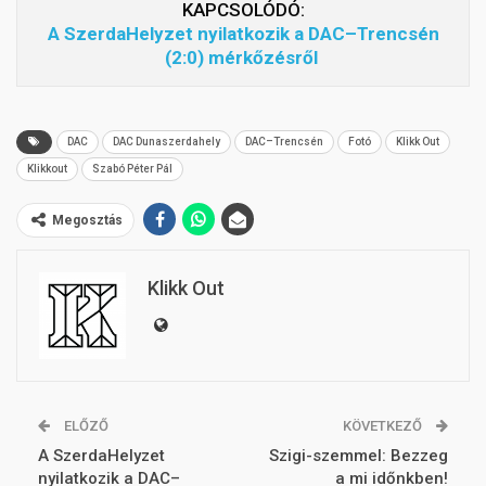
KAPCSOLÓDÓ:
A SzerdaHelyzet nyilatkozik a DAC–Trencsén
(2:0) mérkőzésről
DAC
DAC Dunaszerdahely
DAC–Trencsén
Fotó
Klikk Out
Klikkout
Szabó Péter Pál
Megosztás
Klikk Out
ELŐZŐ
KÖVETKEZŐ
A SzerdaHelyzet
Szigi-szemmel: Bezzeg
nyilatkozik a DAC–
a mi időnkben!