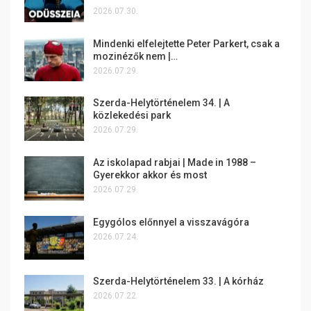
2026.07.30.
Mindenki elfelejtette Peter Parkert, csak a
mozinézők nem |…
2026.07.29.
Szerda-Helytörténelem 34. | A
közlekedési park
2026.07.29.
Az iskolapad rabjai | Made in 1988 –
Gyerekkor akkor és most
2026.07.29.
Egygólos előnnyel a visszavágóra
2026.07.24.
Szerda-Helytörténelem 33. | A kórház
2026.07.22.