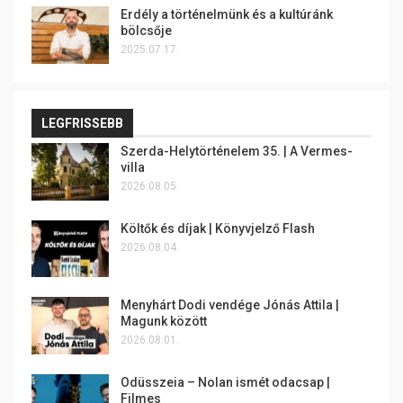
Erdély a történelmünk és a kultúránk
bölcsője
2025.07.17.
LEGFRISSEBB
Szerda-Helytörténelem 35. | A Vermes-
villa
2026.08.05.
Költők és díjak | Könyvjelző Flash
2026.08.04.
Menyhárt Dodi vendége Jónás Attila |
Magunk között
2026.08.01.
Odüsszeia – Nolan ismét odacsap |
Filmes