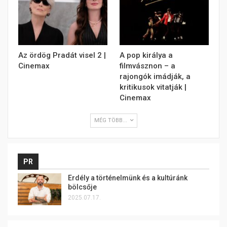
Az ördög Pradát visel 2 |
A pop királya a
Cinemax
filmvásznon – a
rajongók imádják, a
kritikusok vitatják |
Cinemax
MÉG TÖBB...
PR
Erdély a történelmünk és a kultúránk
bölcsője
2025.07.17.