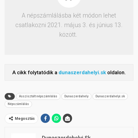
A népszámlálásba két módon lehet
csatlakozni 2021. május 3. és június 13.
között.
A cikk folytatódik a
dunaszerdahelyi.sk
oldalon.
Asszisztált népszámlálás
Dunaszerdahely
Dunaszerdahelyi.sk
Népszámlálás
Megosztás
Dunaszerdahelyi.sk