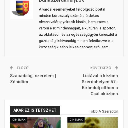
A városi eseményeket feldolgozó portál
minden korosztály számára érdekes
olvasnivalót igyekszik kínálni, bemutatva a
városi élet mindennapjait, a kultúrán, a sporton,
az oktatáson és az egészségügyön keresztül a
gazdasági kihívásokig – nem feledkezve el a
közösség kisebb lelkes csoportjairól sem.
ELŐZŐ
KÖVETKEZŐ
Szabadság, szerelem |
Listával a kézben
Zénidőm
Szerdahelyen 57.:
Kirándulj otthon a
Csallóközben
AKÁR EZ IS TETSZHET
Több A Szerzőtől
CINEMAX
CINEMAX