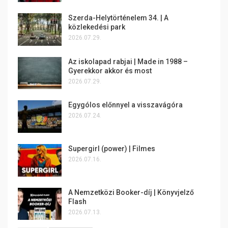
Szerda-Helytörténelem 34. | A
közlekedési park
2026.07.29.
Az iskolapad rabjai | Made in 1988 –
Gyerekkor akkor és most
2026.07.29.
Egygólos előnnyel a visszavágóra
2026.07.24.
Supergirl (power) | Filmes
2026.07.16.
A Nemzetközi Booker-díj | Könyvjelző
Flash
2026.07.13.