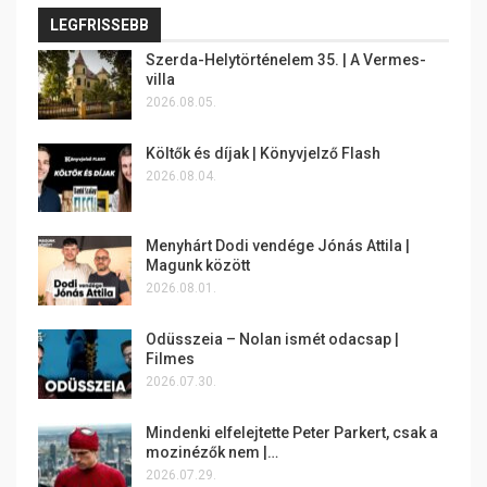
LEGFRISSEBB
Szerda-Helytörténelem 35. | A Vermes-
villa
2026.08.05.
Költők és díjak | Könyvjelző Flash
2026.08.04.
Menyhárt Dodi vendége Jónás Attila |
Magunk között
2026.08.01.
Odüsszeia – Nolan ismét odacsap |
Filmes
2026.07.30.
Mindenki elfelejtette Peter Parkert, csak a
mozinézők nem |…
2026.07.29.