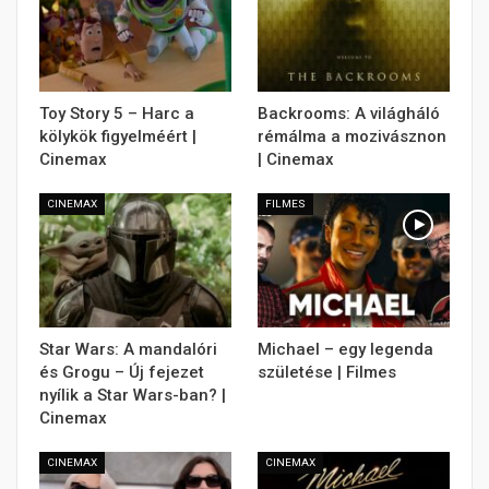
Toy Story 5 – Harc a
Backrooms: A világháló
kölykök figyelméért |
rémálma a mozivásznon
Cinemax
| Cinemax
CINEMAX
FILMES
Star Wars: A mandalóri
Michael – egy legenda
és Grogu – Új fejezet
születése | Filmes
nyílik a Star Wars-ban? |
Cinemax
CINEMAX
CINEMAX