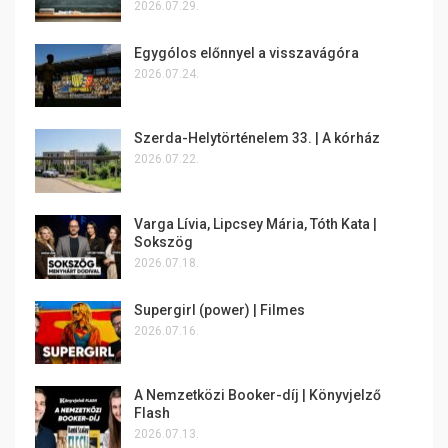
2026.07.29.
Egygólos előnnyel a visszavágóra
2026.07.24.
Szerda-Helytörténelem 33. | A kórház
2026.07.22.
Varga Lívia, Lipcsey Mária, Tóth Kata |
Sokszög
2026.07.18.
Supergirl (power) | Filmes
2026.07.16.
A Nemzetközi Booker-díj | Könyvjelző
Flash
2026.07.13.