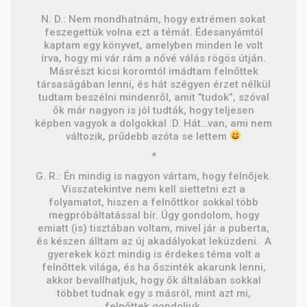
N. D.: Nem mondhatnám, hogy extrémen sokat
feszegettük volna ezt a témát. Édesanyámtól
kaptam egy könyvet, amelyben minden le volt
írva, hogy mi vár rám a nővé válás rögös útján.
Másrészt kicsi koromtól imádtam felnőttek
társaságában lenni, és hát szégyen érzet nélkül
tudtam beszélni mindenről, amit ’’tudok”, szóval
ők már nagyon is jól tudták, hogy teljesen
képben vagyok a dolgokkal :D. Hát…van, ami nem
változik, prűdebb azóta se lettem
*
G. R.: Én mindig is nagyon vártam, hogy felnőjek.
Visszatekintve nem kell siettetni ezt a
folyamatot, hiszen a felnőttkor sokkal több
megpróbáltatással bír. Úgy gondolom, hogy
emiatt (is) tisztában voltam, mivel jár a puberta,
és készen álltam az új akadályokat leküzdeni. A
gyerekek közt mindig is érdekes téma volt a
felnőttek világa, és ha őszinték akarunk lenni,
akkor bevallhatjuk, hogy ők általában sokkal
többet tudnak egy s másról, mint azt mi,
felnőttek gondoljuk.