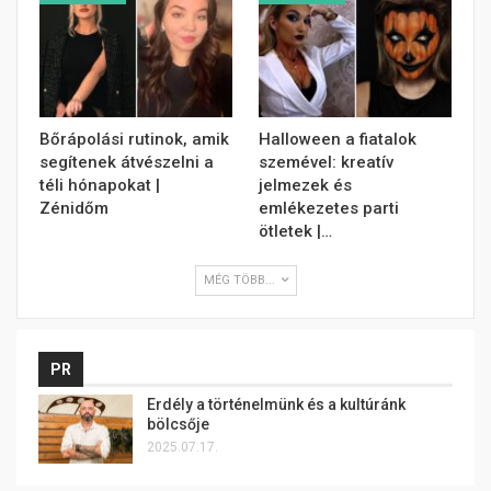
Bőrápolási rutinok, amik
Halloween a fiatalok
segítenek átvészelni a
szemével: kreatív
téli hónapokat |
jelmezek és
Zénidőm
emlékezetes parti
ötletek |…
MÉG TÖBB...
PR
Erdély a történelmünk és a kultúránk
bölcsője
2025.07.17.