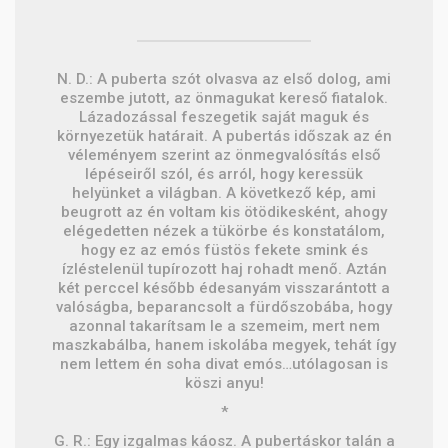
N. D.: A puberta szót olvasva az első dolog, ami
eszembe jutott, az önmagukat kereső fiatalok.
Lázadozással feszegetik saját maguk és
környezetük határait. A pubertás időszak az én
véleményem szerint az önmegvalósítás első
lépéseiről szól, és arról, hogy keressük
helyünket a világban. A következő kép, ami
beugrott az én voltam kis ötödikesként, ahogy
elégedetten nézek a tükörbe és konstatálom,
hogy ez az emós füstös fekete smink és
ízléstelenül tupírozott haj rohadt menő. Aztán
két perccel később édesanyám visszarántott a
valóságba, beparancsolt a fürdőszobába, hogy
azonnal takarítsam le a szemeim, mert nem
maszkabálba, hanem iskolába megyek, tehát így
nem lettem én soha divat emós…utólagosan is
köszi anyu!
*
G. R.: Egy izgalmas káosz. A pubertáskor talán a