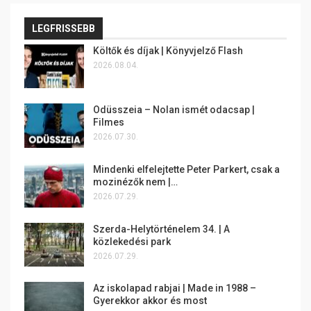
LEGFRISSEBB
Költők és díjak | Könyvjelző Flash
2026.08.04.
Odüsszeia – Nolan ismét odacsap |
Filmes
2026.07.30.
Mindenki elfelejtette Peter Parkert, csak a
mozinézők nem |…
2026.07.29.
Szerda-Helytörténelem 34. | A
közlekedési park
2026.07.29.
Az iskolapad rabjai | Made in 1988 –
Gyerekkor akkor és most