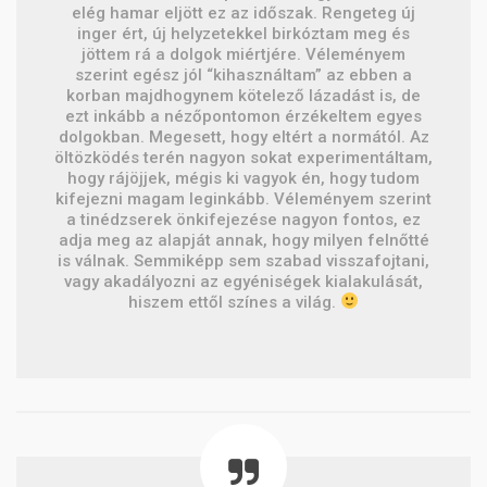
elég hamar eljött ez az időszak. Rengeteg új
inger ért, új helyzetekkel birkóztam meg és
jöttem rá a dolgok miértjére. Véleményem
szerint egész jól “kihasználtam” az ebben a
korban majdhogynem kötelező lázadást is, de
ezt inkább a nézőpontomon érzékeltem egyes
dolgokban. Megesett, hogy eltért a normától. Az
öltözködés terén nagyon sokat experimentáltam,
hogy rájöjjek, mégis ki vagyok én, hogy tudom
kifejezni magam leginkább. Véleményem szerint
a tinédzserek önkifejezése nagyon fontos, ez
adja meg az alapját annak, hogy milyen felnőtté
is válnak. Semmiképp sem szabad visszafojtani,
vagy akadályozni az egyéniségek kialakulását,
hiszem ettől színes a világ.