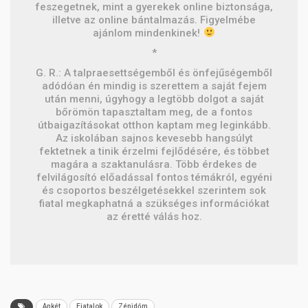
feszegetnek, mint a gyerekek online biztonsága,
illetve az online bántalmazás. Figyelmébe
ajánlom mindenkinek!
*
G. R.: A talpraesettségemből és önfejűségemből
adódóan én mindig is szerettem a saját fejem
után menni, úgyhogy a legtöbb dolgot a saját
bőrömön tapasztaltam meg, de a fontos
útbaigazításokat otthon kaptam meg leginkább.
Az iskolában sajnos kevesebb hangsúlyt
fektetnek a tinik érzelmi fejlődésére, és többet
magára a szaktanulásra. Több érdekes de
felvilágosító előadással fontos témákról, egyéni
és csoportos beszélgetésekkel szerintem sok
fiatal megkaphatná a szükséges információkat
az éretté válás hoz.
Ankét
Fiatalok
Zénidőm