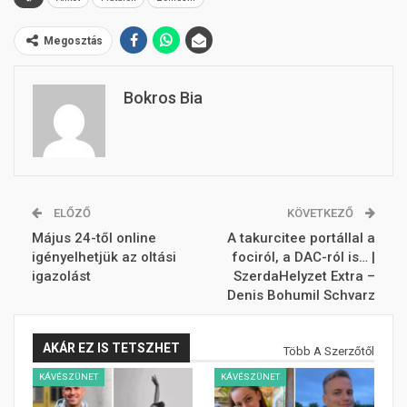
Megosztás
Bokros Bia
ELŐZŐ
KÖVETKEZŐ
Május 24-től online
A takurcitee portállal a
igényelhetjük az oltási
fociról, a DAC-ról is… |
igazolást
SzerdaHelyzet Extra –
Denis Bohumil Schvarz
AKÁR EZ IS TETSZHET
Több A Szerzőtől
KÁVÉSZÜNET
KÁVÉSZÜNET