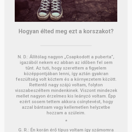
Hogyan élted meg ezt a korszakot?
N. D.: Állítólag nagyon „Csapkodott a puberta”,
igazából nekem ez abban az időben fel sem
tűnt. Az tuti, hogy szerettem a figyelem
középpontjában lenni, így aztán gyakran
feszültség volt köztem és a környezetem között.
Rettentő nagy szájú voltam, folyton
visszabeszéltem mindenkinek. Viszont mindezek
mellet nagyon érzelmes kis leányzó voltam. Épp
ezért sosem tettem akkora csínytevést, hogy
azzal bántsam vagy kellemetlen helyzetbe
hozzam a szüleim.
*
G. R.: Én korán érő típus voltam így számomra