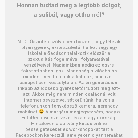
Honnan tudtad meg a legtöbb dolgot,
a suliból, vagy otthonról?
N. D.: Őszintén szólva nem hiszem, hogy létezik
olyan gyerek, aki a szüleitől hallva, vagy egy
iskolai előadáson találkozik először a
szexualitás fogalmával, folyamatával,
veszélyeivel. Napjainkban pedig ez egyre
fokozottabban igaz. Manapság a világhálón
mindent meg találnak a fiatalok, ami azért
cseppet sem veszélytelen. Az én generációm
inkább az idősebb gyerekektől tudott meg ezt-
azt. Akkor még nem minden családnál volt
internet bevezetve, sőt örültünk, ha volt a
telefonunkon fényképező kamera, nemhogy
mobilnet
A margóra megjegyezném, hogy a
FutuReg civil szervezet és a magyarországi
Hintalovon alapítvány közös online
beszélgetéseket és workshopokat tart a
Facebookon keresztül, amelyeken olyan témákat