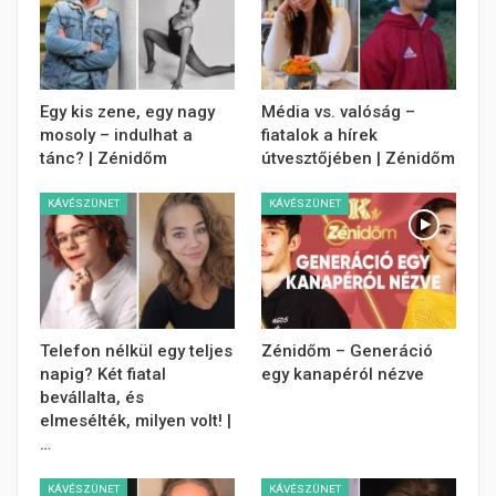
Egy kis zene, egy nagy
Média vs. valóság –
mosoly – indulhat a
fiatalok a hírek
tánc? | Zénidőm
útvesztőjében | Zénidőm
KÁVÉSZÜNET
KÁVÉSZÜNET
Telefon nélkül egy teljes
Zénidőm – Generáció
napig? Két fiatal
egy kanapéról nézve
bevállalta, és
elmesélték, milyen volt! |
…
KÁVÉSZÜNET
KÁVÉSZÜNET