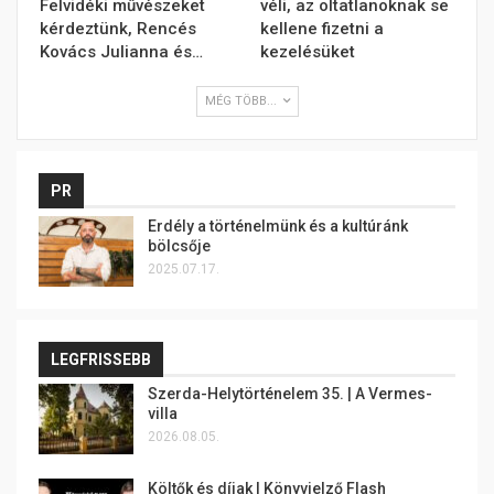
Felvidéki művészeket
véli, az oltatlanoknak se
kérdeztünk, Rencés
kellene fizetni a
Kovács Julianna és…
kezelésüket
MÉG TÖBB...
PR
Erdély a történelmünk és a kultúránk
bölcsője
2025.07.17.
LEGFRISSEBB
Szerda-Helytörténelem 35. | A Vermes-
villa
2026.08.05.
Költők és díjak | Könyvjelző Flash