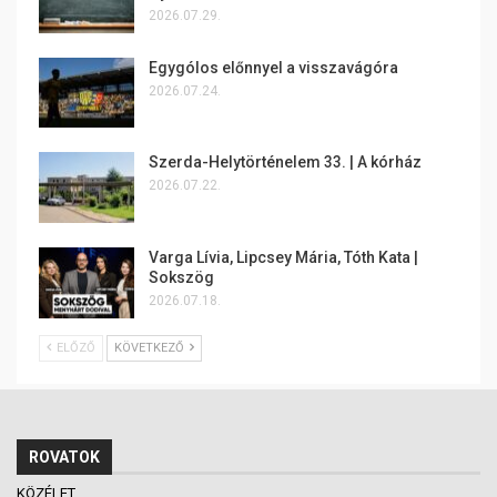
2026.07.29.
Egygólos előnnyel a visszavágóra
2026.07.24.
Szerda-Helytörténelem 33. | A kórház
2026.07.22.
Varga Lívia, Lipcsey Mária, Tóth Kata |
Sokszög
2026.07.18.
ELŐZŐ
KÖVETKEZŐ
ROVATOK
KÖZÉLET