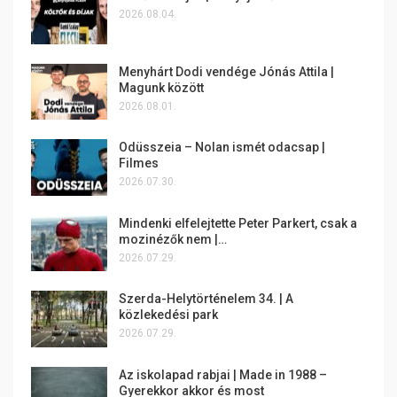
2026.08.04.
Menyhárt Dodi vendége Jónás Attila |
Magunk között
2026.08.01.
Odüsszeia – Nolan ismét odacsap |
Filmes
2026.07.30.
Mindenki elfelejtette Peter Parkert, csak a
mozinézők nem |…
2026.07.29.
Szerda-Helytörténelem 34. | A
közlekedési park
2026.07.29.
Az iskolapad rabjai | Made in 1988 –
Gyerekkor akkor és most