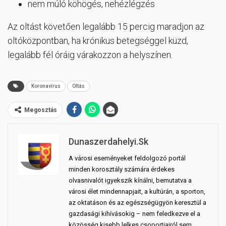
nem múló köhögés, nehézlégzés
Az oltást követően legalább 15 percig maradjon az
oltóközpontban, ha krónikus betegséggel küzd,
legalább fél óráig várakozzon a helyszínen.
Koronavírus
Oltás
Megosztás
Dunaszerdahelyi.sk
A városi eseményeket feldolgozó portál
minden korosztály számára érdekes
olvasnivalót igyekszik kínálni, bemutatva a
városi élet mindennapjait, a kultúrán, a sporton,
az oktatáson és az egészségügyön keresztül a
gazdasági kihívásokig – nem feledkezve el a
közösség kisebb lelkes csoportjairól sem.