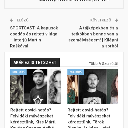
ELŐZŐ
KÖVETKEZŐ
SPORTCAST: A kapusok
A tájképekben és a
csodás és rejtett világa
tetkókban benne van a
– interjú Martin
személyiségem! | Kilépni
Raškával
a sorból
AKÁR EZ IS TETSZHET
Több A Szerzőtől
KULTÚRA
KULTÚRA
Rejtett covid-hatás?
Rejtett covid-hatás?
Felvidéki művészeket
Felvidéki művészeket
kérdeztünk, Kiss Márti,
kérdeztünk, Török