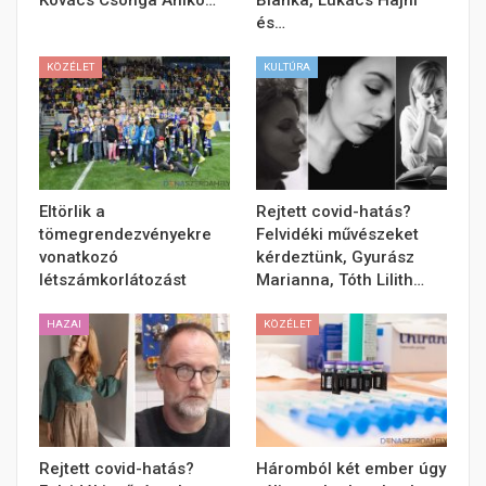
Kovács Csonga Anikó…
Bianka, Lukács Hajni
és…
KÖZÉLET
KULTÚRA
Eltörlik a
Rejtett covid-hatás?
tömegrendezvényekre
Felvidéki művészeket
vonatkozó
kérdeztünk, Gyurász
létszámkorlátozást
Marianna, Tóth Lilith…
HAZAI
KÖZÉLET
Rejtett covid-hatás?
Háromból két ember úgy