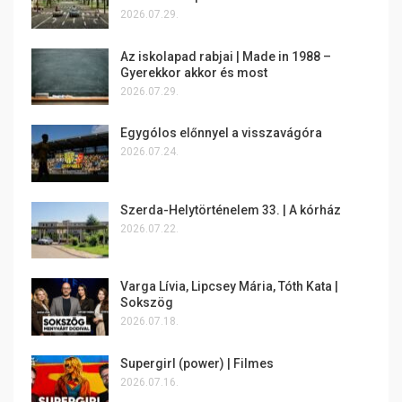
2026.07.29.
Az iskolapad rabjai | Made in 1988 –
Gyerekkor akkor és most
2026.07.29.
Egygólos előnnyel a visszavágóra
2026.07.24.
Szerda-Helytörténelem 33. | A kórház
2026.07.22.
Varga Lívia, Lipcsey Mária, Tóth Kata |
Sokszög
2026.07.18.
Supergirl (power) | Filmes
2026.07.16.