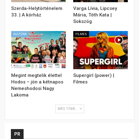
Szerda-Helytörténelem
Varga Lívia, Lipcsey
33. | A kórház
Mária, Tóth Kata |
Sokszög
KULTÚRA
FILMES
Megint megtelik élettel
Supergirl (power) |
Hodos – jön a kétnapos
Filmes
Nemeshodosi Nagy
Lakoma
MÉG TÖBB...
PR