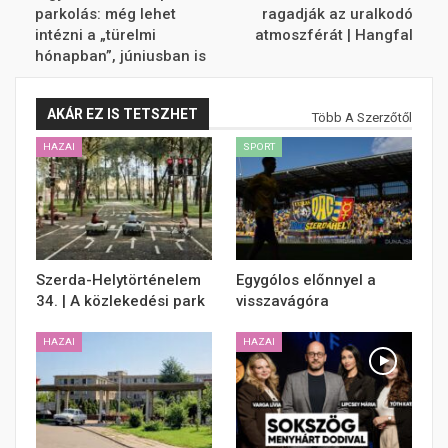
parkolás: még lehet
ragadják az uralkodó
intézni a „türelmi
atmoszférát | Hangfal
hónapban”, júniusban is
AKÁR EZ IS TETSZHET
Több A Szerzőtől
HAZAI
SPORT
Szerda-Helytörténelem
Egygólos előnnyel a
34. | A közlekedési park
visszavágóra
HAZAI
HAZAI