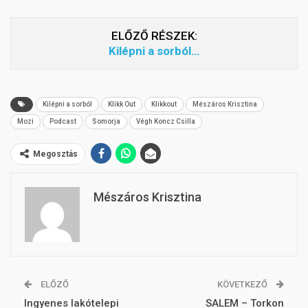
ELŐZŐ RÉSZEK:
Kilépni a sorból…
Kilépni a sorból
Klikk Out
Klikkout
Mészáros Krisztina
Mozi
Podcast
Somorja
Végh Koncz Csilla
Megosztás
Mészáros Krisztina
ELŐZŐ
KÖVETKEZŐ
Ingyenes lakótelepi
SALEM – Torkon