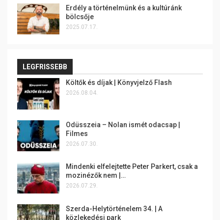
Erdély a történelmünk és a kultúránk
bölcsője
2025.07.17.
LEGFRISSEBB
Költők és díjak | Könyvjelző Flash
2026.08.04.
Odüsszeia – Nolan ismét odacsap |
Filmes
2026.07.30.
Mindenki elfelejtette Peter Parkert, csak a
mozinézők nem |…
2026.07.29.
Szerda-Helytörténelem 34. | A
közlekedési park