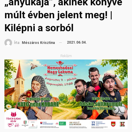
„anyukája”, akinek könyve
múlt évben jelent meg! |
Kilépni a sorból
2021.06.04.
Írta:
Mészáros Krisztina
Reklám