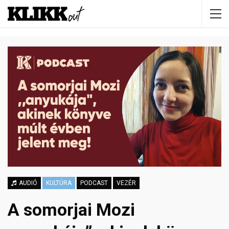
AUDIÓ
KULTÚRA
PODCAST
VEZÉR
A somorjai Mozi