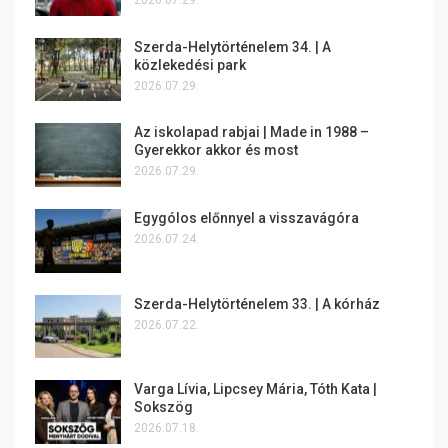
2026.07.29.
Szerda-Helytörténelem 34. | A
közlekedési park
2026.07.29.
Az iskolapad rabjai | Made in 1988 –
Gyerekkor akkor és most
2026.07.29.
Egygólos előnnyel a visszavágóra
2026.07.24.
Szerda-Helytörténelem 33. | A kórház
2026.07.22.
Varga Lívia, Lipcsey Mária, Tóth Kata |
Sokszög
2026.07.18.