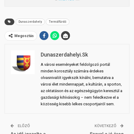
Dunaszerdahely
Termálfürdő
Megosztás
Dunaszerdahelyi.sk
A városi eseményeket feldolgozó portál
minden korosztály számára érdekes
olvasnivalót igyekszik kínálni, bemutatva a
városi élet mindennapjait, a kultúrán, a sporton,
az oktatáson és az egészségügyön keresztül a
gazdasági kihívásokig – nem feledkezve el a
közösség kisebb lelkes csoportjairól sem.
ELŐZŐ
KÖVETKEZŐ
Az idő igazolta a
Szaval a jó öreg