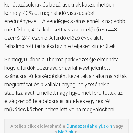
korlátozásoknak és bezárásoknak köszönhetően
komoly, 40%-ot meghaladó visszaesést
eredményezett. A vendégek száma ennél is nagyobb
mértékben, 45%-kal esett vissza az előző évi 448
ezerről 244 ezerre. A fürdő előző évek alatt
felhalmozott tartalékai szinte teljesen kimerültek.
Somogyi Gábor, a Thermalpark vezetője elmondta,
hogy a fürdők bezárása óriási kihívást jelentett
számukra. Kulcskérdésként kezelték az alkalmazottak
megtartását és a vállalat anyagi helyzetének a
stabilizálását. Emellett nagy figyelmet fordítottak az
elvégzendő feladatokra is, amelyek egy részét
működés közben nehéz lett volna megvalósítani.
A teljes cikk elolvasható a
Dunaszerdahelyi.sk-n
vagy
a
Ma7.sk
-n.