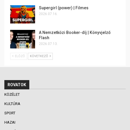
Supergirl (power) | Filmes
2026.07.16.
A Nemzetközi Booker-díj | Könyvjelző
Flash
2026.07.13.
ELŐZŐ
KÖVETKEZŐ
ROVATOK
KÖZÉLET
KULTÚRA
SPORT
HAZAI