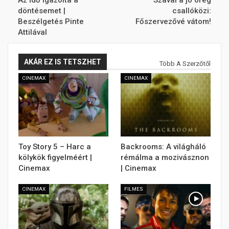
döntésemet |
csallóközi:
Beszélgetés Pinte
Főszervezővé vátom!
Attilával
AKÁR EZ IS TETSZHET
Több A Szerzőtől
CINEMAX
CINEMAX
Toy Story 5 – Harc a
Backrooms: A világháló
kölykök figyelméért |
rémálma a mozivásznon
Cinemax
| Cinemax
CINEMAX
FILMES