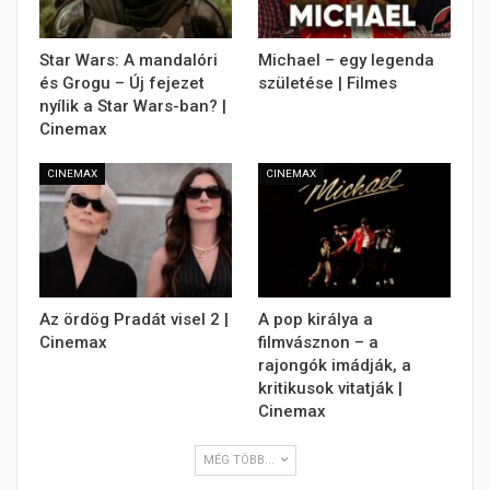
Star Wars: A mandalóri
Michael – egy legenda
és Grogu – Új fejezet
születése | Filmes
nyílik a Star Wars-ban? |
Cinemax
CINEMAX
CINEMAX
Az ördög Pradát visel 2 |
A pop királya a
Cinemax
filmvásznon – a
rajongók imádják, a
kritikusok vitatják |
Cinemax
MÉG TÖBB...