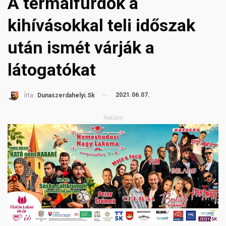
A termálfürdők a
kihívásokkal teli időszak
után ismét várják a
látogatókat
2021.06.07.
Írta:
Dunaszerdahelyi.sk
Reklám