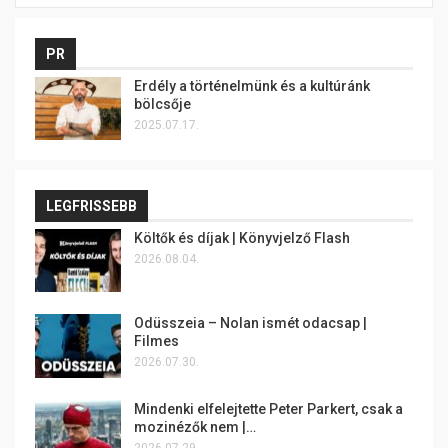
PR
Erdély a történelmünk és a kultúránk
bölcsője
2025.07.17.
LEGFRISSEBB
Költők és díjak | Könyvjelző Flash
2026.08.04.
Odüsszeia – Nolan ismét odacsap |
Filmes
2026.07.30.
Mindenki elfelejtette Peter Parkert, csak a
mozinézők nem |…