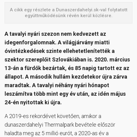
A cikk egy részlete a Dunaszerdahelyi.sk-val folytatott
együttműködésünk révén kerül közlésre.
A tavalyi nyári szezon nem kedvezett az
idegenforgalomnak. A világjárvány miatti
óvintézkedések szinte ellehetetlenítették a
szektor szereplőit Szlovákiában is. 2020. március
13-án a fürdők bezártak, és 85 napig tartott ez az
állapot. A második hullám kezdetekor újra zárva
maradtak. A tavalyi néhány nyári hónapot
leszámítva több mint egy év után, az idén május
24-én nyitottak ki újra.
A 2019-es rekordévet követően, amikor a
dunaszerdahelyi Thermalpark bevétele először
haladta meg az 5 millió eurót, a 2020-as év a