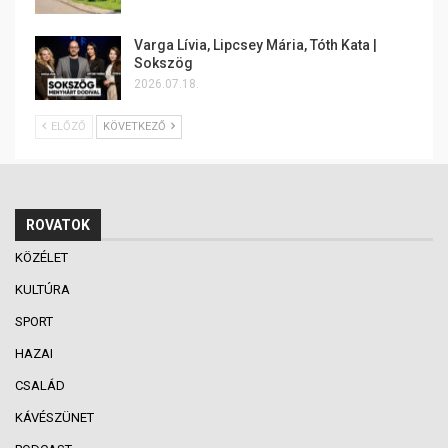
Varga Lívia, Lipcsey Mária, Tóth Kata |
Sokszög
2026.07.18.
ELŐZŐ
KÖVETKEZŐ
ROVATOK
KÖZÉLET
KULTÚRA
SPORT
HAZAI
CSALÁD
KÁVÉSZÜNET