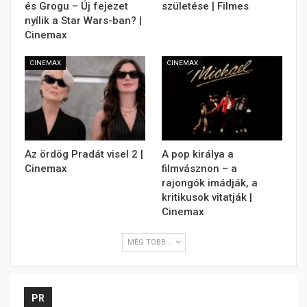
és Grogu – Új fejezet
születése | Filmes
nyílik a Star Wars-ban? |
Cinemax
CINEMAX
CINEMAX
Az ördög Pradát visel 2 |
A pop királya a
Cinemax
filmvásznon – a
rajongók imádják, a
kritikusok vitatják |
Cinemax
MÉG TÖBB...
PR