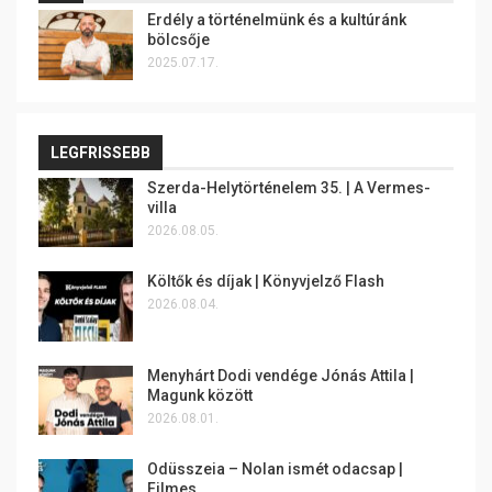
Erdély a történelmünk és a kultúránk
bölcsője
2025.07.17.
LEGFRISSEBB
Szerda-Helytörténelem 35. | A Vermes-
villa
2026.08.05.
Költők és díjak | Könyvjelző Flash
2026.08.04.
Menyhárt Dodi vendége Jónás Attila |
Magunk között
2026.08.01.
Odüsszeia – Nolan ismét odacsap |
Filmes