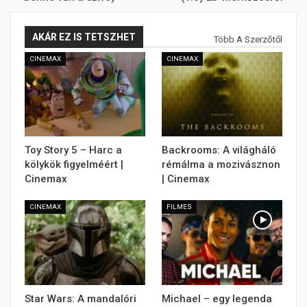
AKÁR EZ IS TETSZHET
Több A Szerzőtől
CINEMAX
CINEMAX
Toy Story 5 – Harc a
Backrooms: A világháló
kölykök figyelméért |
rémálma a mozivásznon
Cinemax
| Cinemax
CINEMAX
FILMES
Star Wars: A mandalóri
Michael – egy legenda