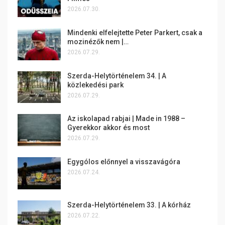
2026.07.30.
Mindenki elfelejtette Peter Parkert, csak a
mozinézők nem |…
2026.07.29.
Szerda-Helytörténelem 34. | A
közlekedési park
2026.07.29.
Az iskolapad rabjai | Made in 1988 –
Gyerekkor akkor és most
2026.07.29.
Egygólos előnnyel a visszavágóra
2026.07.24.
Szerda-Helytörténelem 33. | A kórház
2026.07.22.