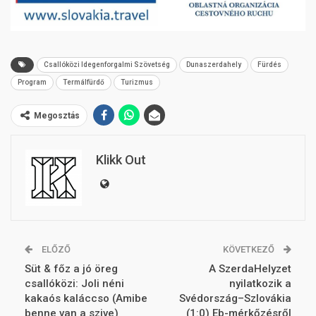
Csallóközi Idegenforgalmi Szövetség
Dunaszerdahely
Fürdés
Program
Termálfürdő
Turizmus
Megosztás
Klikk Out
ELŐZŐ
KÖVETKEZŐ
Süt & főz a jó öreg
A SzerdaHelyzet
csallóközi: Joli néni
nyilatkozik a
kakaós kaláccso (Amibe
Svédország–Szlovákia
benne van a szive)
(1:0) Eb-mérkőzésről