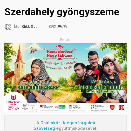
Szerdahely gyöngyszeme
2021.06.18.
Írta:
Klikk Out
Reklám
A
Csallóközi Idegenforgalmi
Szövetség
együttműködésével.