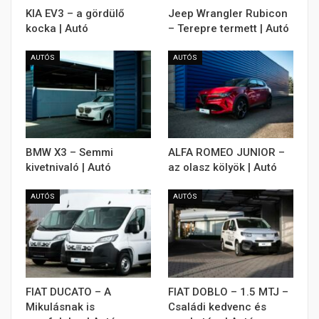
KIA EV3 – a gördülő
Jeep Wrangler Rubicon
kocka | Autó
– Terepre termett | Autó
AUTÓS
AUTÓS
BMW X3 – Semmi
ALFA ROMEO JUNIOR –
kivetnivaló | Autó
az olasz kölyök | Autó
AUTÓS
AUTÓS
FIAT DUCATO – A
FIAT DOBLO – 1.5 MTJ –
Mikulásnak is
Családi kedvenc és