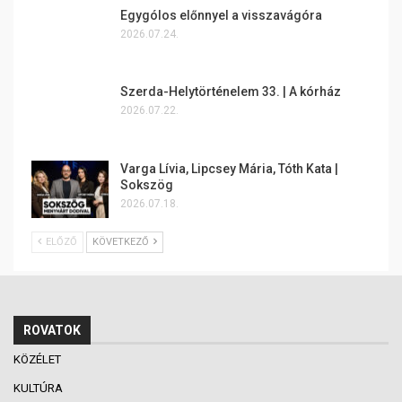
Egygólos előnnyel a visszavágóra
2026.07.24.
Szerda-Helytörténelem 33. | A kórház
2026.07.22.
Varga Lívia, Lipcsey Mária, Tóth Kata |
Sokszög
2026.07.18.
ELŐZŐ
KÖVETKEZŐ
ROVATOK
KÖZÉLET
KULTÚRA