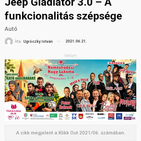
Jeep Gladiator 3.0 – A
funkcionalitás szépsége
Autó
2021.06.21.
Írta:
Ugróczky István
Reklám
A cikk megjelent a Klikk Out 2021/06. számában.