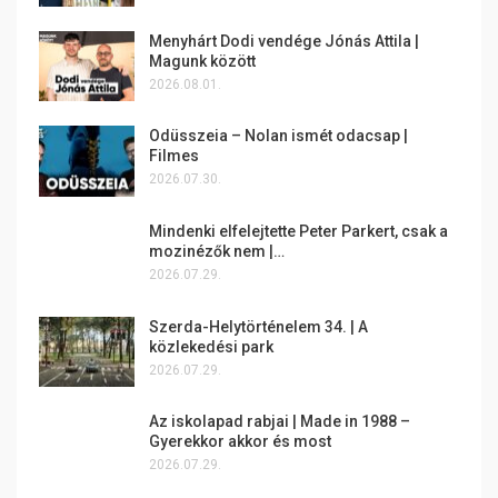
Menyhárt Dodi vendége Jónás Attila |
Magunk között
2026.08.01.
Odüsszeia – Nolan ismét odacsap |
Filmes
2026.07.30.
Mindenki elfelejtette Peter Parkert, csak a
mozinézők nem |…
2026.07.29.
Szerda-Helytörténelem 34. | A
közlekedési park
2026.07.29.
Az iskolapad rabjai | Made in 1988 –
Gyerekkor akkor és most
2026.07.29.