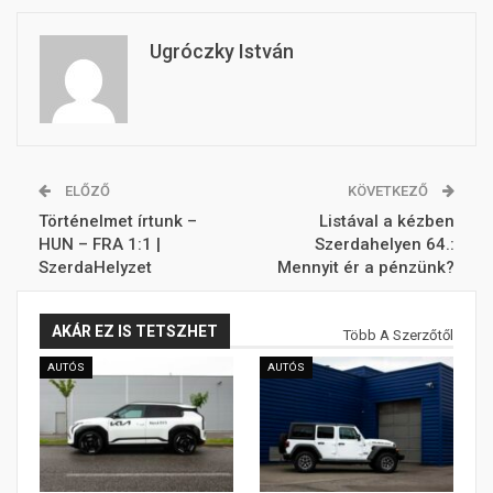
Ugróczky István
ELŐZŐ
KÖVETKEZŐ
Történelmet írtunk –
Listával a kézben
HUN – FRA 1:1 |
Szerdahelyen 64.:
SzerdaHelyzet
Mennyit ér a pénzünk?
AKÁR EZ IS TETSZHET
Több A Szerzőtől
AUTÓS
AUTÓS