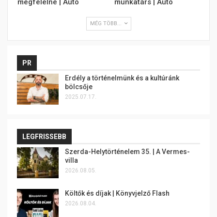
megfelelne | Autó
munkatárs | Autó
MÉG TÖBB...
PR
Erdély a történelmünk és a kultúránk
bölcsője
2025.07.17.
LEGFRISSEBB
Szerda-Helytörténelem 35. | A Vermes-
villa
2026.08.05.
Költők és díjak | Könyvjelző Flash
2026.08.04.