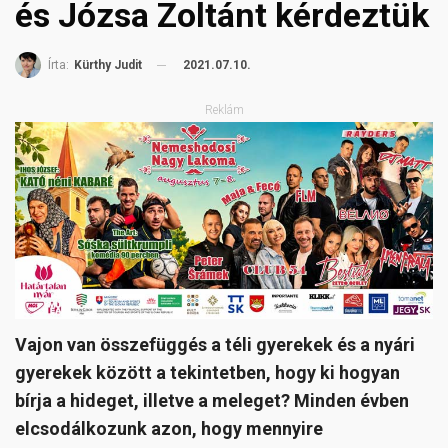
és Józsa Zoltánt kérdeztük
2021.07.10.
Írta:
Kürthy Judit
Reklám
Vajon van összefüggés a téli gyerekek és a nyári
gyerekek között a tekintetben, hogy ki hogyan
bírja a hideget, illetve a meleget? Minden évben
elcsodálkozunk azon, hogy mennyire