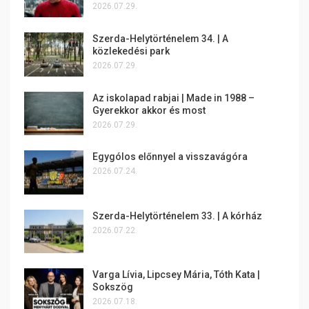
2026.07.29.
Szerda-Helytörténelem 34. | A
közlekedési park
2026.07.29.
Az iskolapad rabjai | Made in 1988 –
Gyerekkor akkor és most
2026.07.29.
Egygólos előnnyel a visszavágóra
2026.07.24.
Szerda-Helytörténelem 33. | A kórház
2026.07.22.
Varga Lívia, Lipcsey Mária, Tóth Kata |
Sokszög
2026.07.18.