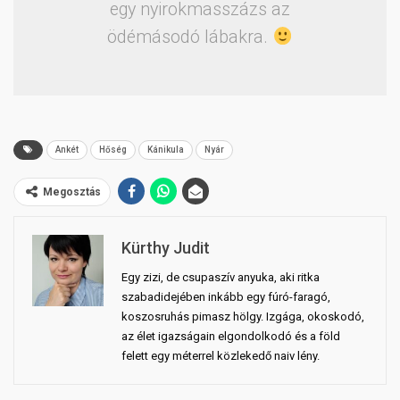
egy nyirokmasszázs az
ödémásodó lábakra.
Ankét
Hőség
Kánikula
Nyár
Megosztás
Kürthy Judit
Egy zizi, de csupaszív anyuka, aki ritka
szabadidejében inkább egy fúró-faragó,
koszosruhás pimasz hölgy. Izgága, okoskodó,
az élet igazságain elgondolkodó és a föld
felett egy méterrel közlekedő naiv lény.