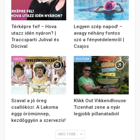
Térképre fel! – Hova
Legyen szép napod! –
utazz idén nyáron? |
avagy néhány fontos
Traccsparti Julival és
szó a fényvédelemről |
Dócival
Csajos
HAZAI
KULTÚRA
Szaval a jó öreg
Klikk Out Vikkendhouse:
csallóközi: A Lakoma
Tizenhat zene a nyár
ëggy örömünnep,
legjobb pillanataiból
kezdőggyön a szervezís!
MÉG TÖBB...