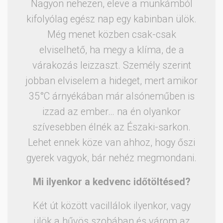
Nagyon nehezen, eleve a munkámból
kifolyólag egész nap egy kabinban ülök.
Még menet közben csak-csak
elviselhető, ha megy a klíma, de a
várakozás leizzaszt. Személy szerint
jobban elviselem a hideget, mert amikor
35°C árnyékában már alsóneműben is
izzad az ember… na én olyankor
szívesebben élnék az Északi-sarkon.
Lehet ennek köze van ahhoz, hogy őszi
gyerek vagyok, bár nehéz megmondani.
Mi ilyenkor a kedvenc időtöltésed?
Két út között vacillálok ilyenkor, vagy
ülök a hűvös szobában és várom az