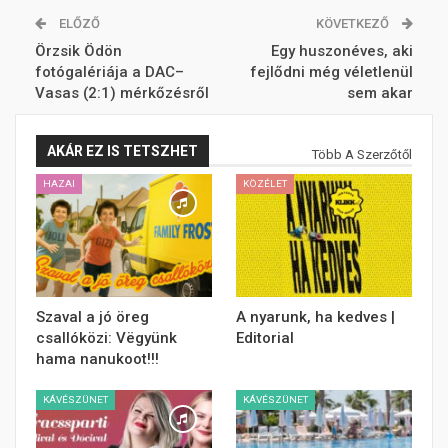
ELŐZŐ
KÖVETKEZŐ
Örzsik Ödön
Egy huszonéves, aki
fotógalériája a DAC–
fejlődni még véletlenül
Vasas (2:1) mérkőzésről
sem akar
AKÁR EZ IS TETSZHET
Több A Szerzőtől
HAZAI
KÖZÉLET
Szaval a jó öreg
A nyarunk, ha kedves |
csallóközi: Vëgyünk
Editorial
hama nanukoot!!!
KÁVÉSZÜNET
KÁVÉSZÜNET