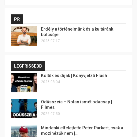
PR
Erdély a történelmünk és a kultúránk
bölcsője
2025.07.17.
LEGFRISSEBB
Költők és díjak | Könyvjelző Flash
2026.08.04.
Odüsszeia – Nolan ismét odacsap |
Filmes
2026.07.30.
Mindenki elfelejtette Peter Parkert, csak a
mozinézők nem |…