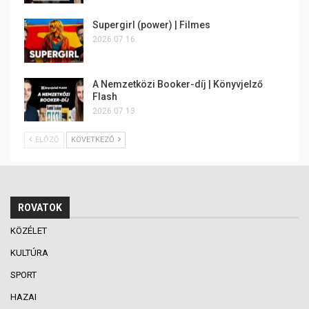
Supergirl (power) | Filmes
2026.07.16.
A Nemzetközi Booker-díj | Könyvjelző
Flash
2026.07.13.
ELŐZŐ
KÖVETKEZŐ
ROVATOK
KÖZÉLET
KULTÚRA
SPORT
HAZAI