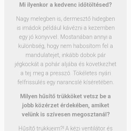
Mi ilyenkor a kedvenc időtöltésed?
Nagy melegben is, dermesztő hidegben
is imádok például kávézni a kezemben
egy jó könyvvel. Mostanában annyi a
különbség, hogy nem habosítom fel a
mandulatejet, inkább dobok pár
jégkockát a pohár aljába és következhet
a tej meg a presszó. Tökéletes nyári
felfrissülés egy narancslé kíséretében.
Milyen hűsítő trükköket vetsz be a
jobb közérzet érdekében, amiket
velünk is szívesen megosztanál?
Hűsítő trükkjeim?! A kézi ventilátor és