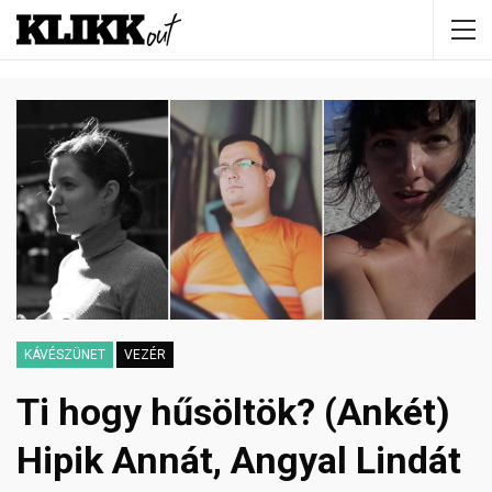
KÁVÉSZÜNET
VEZÉR
Ti hogy hűsöltök? (Ankét)
Hipik Annát, Angyal Lindát