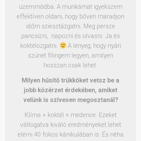
üzemmódba. A munkámat igyekszem
effektíven oldani, hogy bőven maradjon
időm sziesztázgatni. Meg persze
pancsizni, napozni és olvasni. Ja és
koktélozgatni.
A lényeg, hogy nyári
szünet fílingem legyen, amilyen
hosszan csak lehet.
Milyen hűsítő trükköket vetsz be a
jobb közérzet érdekében, amiket
velünk is szívesen megosztanál?
Klíma + koktél + medence. Ezeket
váltogatva kiváló eredményeket lehet
elérni 40 fokos kánikulában is. És néha