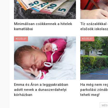
Minimálisan csökkennek a hitelek
Tíz százalékkal 
kamatlábai
elsősök iskolas
KÖZÉLET
KÖZÉLET
Emma és Áron a leggyakrabban
Ha még nem regi
adott nevek a dunaszerdahelyi
parkolási zónába
kórházban
teheti meg!
MÉG 