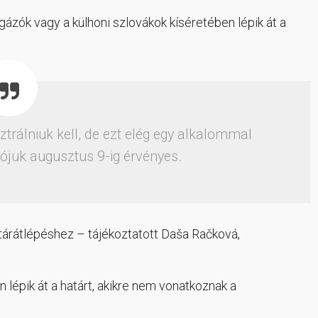
gázók vagy a külhoni szlovákok kíséretében lépik át a
trálniuk kell, de ezt elég egy alkalommal
ójuk augusztus 9-ig érvényes.
árátlépéshez – tájékoztatott Daša Račková,
lépik át a határt, akikre nem vonatkoznak a