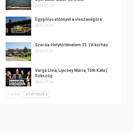
2026.07.29.
Egygólos előnnyel a visszavágóra
2026.07.24.
Szerda-Helytörténelem 33. | A kórház
2026.07.22.
Varga Lívia, Lipcsey Mária, Tóth Kata |
Sokszög
2026.07.18.
ELŐZŐ
KÖVETKEZŐ