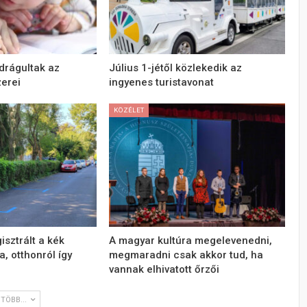
drágultak az
Július 1-jétől közlekedik az
zerei
ingyenes turistavonat
KÖZÉLET
sztrált a kék
A magyar kultúra megelevenedni,
, otthonról így
megmaradni csak akkor tud, ha
vannak elhivatott őrzői
TÖBB...