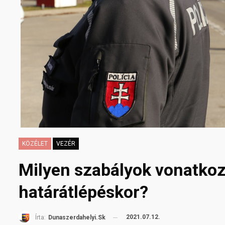
KÖZÉLET
VEZÉR
Milyen szabályok vonatko
határátlépéskor?
2021.07.12.
Írta:
Dunaszerdahelyi.sk