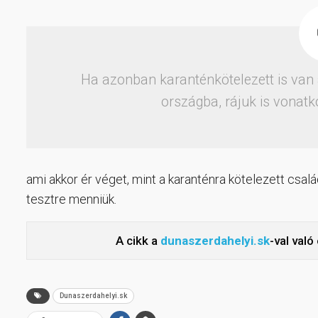
Ha azonban karanténkötelezett is van 
országba, rájuk is vonatk
ami akkor ér véget, mint a karanténra kötelezett csal
tesztre menniük.
A cikk a
dunaszerdahelyi.sk
-val val
Dunaszerdahelyi.sk