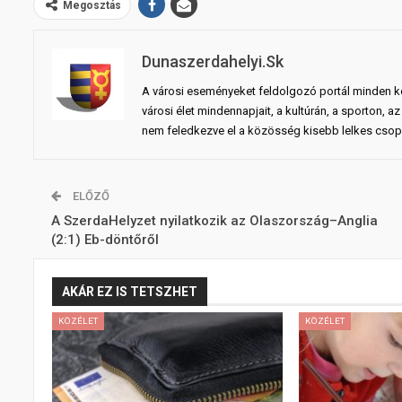
Megosztás
Dunaszerdahelyi.sk
A városi eseményeket feldolgozó portál minden ko
városi élet mindennapjait, a kultúrán, a sporton,
nem feledkezve el a közösség kisebb lelkes csopo
ELŐZŐ
A SzerdaHelyzet nyilatkozik az Olaszország–Anglia
(2:1) Eb-döntőről
AKÁR EZ IS TETSZHET
KÖZÉLET
KÖZÉLET