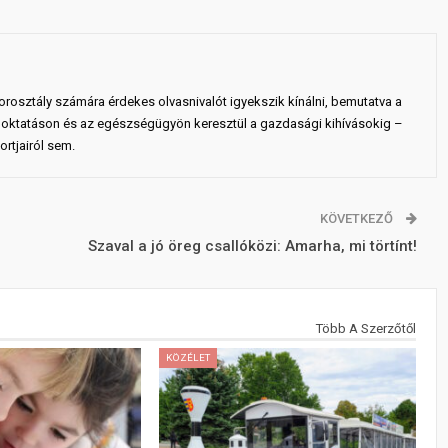
rosztály számára érdekes olvasnivalót igyekszik kínálni, bemutatva a
 az oktatáson és az egészségügyön keresztül a gazdasági kihívásokig –
rtjairól sem.
KÖVETKEZŐ
Szaval a jó öreg csallóközi: Amarha, mi törtínt!
Több A Szerzőtől
KÖZÉLET