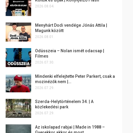
2026.08.04.
Menyhárt Dodi vendége Jónás Attila |
Magunk között
2026.08.01.
Odüsszeia – Nolan ismét odacsap |
Filmes
2026.07.30.
Mindenki elfelejtette Peter Parkert, csak a
mozinézők nem |…
2026.07.29.
Szerda-Helytörténelem 34. | A
közlekedési park
2026.07.29.
Az iskolapad rabjai | Made in 1988 –
Gyerekkor akkor és most