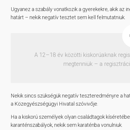
Ugyanez a szabály vonatkozik a gyerekekre, akik az in
határt – nekik negatív tesztet sem kell felmutatniuk.
A 12–18 év közötti kiskorúaknak regisz
megtenniük – a regisztráci
Nekik sincs szükségük negatív teszteredményre a hat
a Közegyészségügyi Hivatal szóvivője.
Ha a kiskorú személyek olyan családtagok kíséretében 
karanténszabályok, nekik sem karaténba vonulniuk.