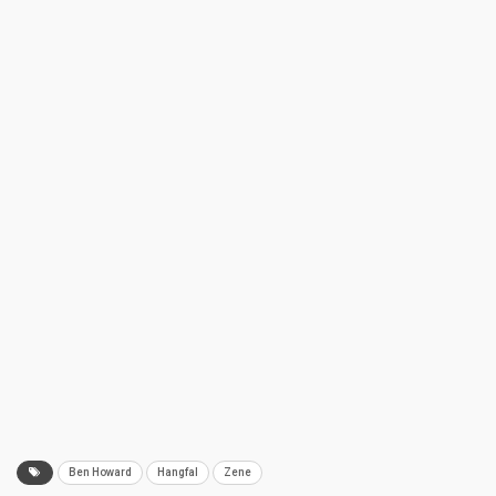
Ben Howard
Hangfal
Zene