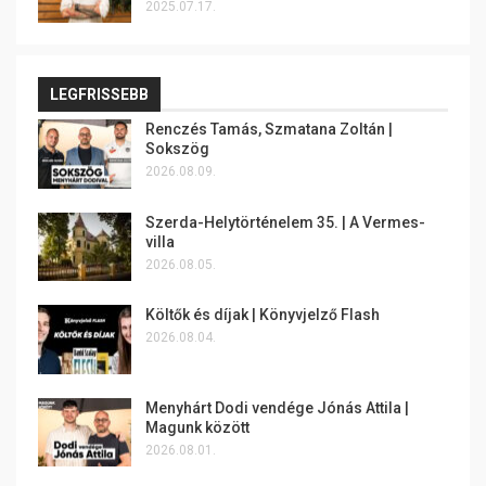
2025.07.17.
LEGFRISSEBB
Renczés Tamás, Szmatana Zoltán |
Sokszög
2026.08.09.
Szerda-Helytörténelem 35. | A Vermes-
villa
2026.08.05.
Költők és díjak | Könyvjelző Flash
2026.08.04.
Menyhárt Dodi vendége Jónás Attila |
Magunk között
2026.08.01.