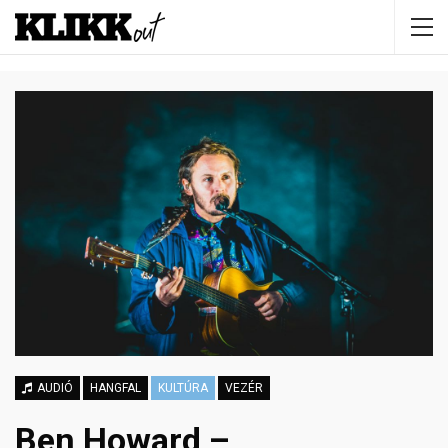
AUDIÓ
HANGFAL
KULTÚRA
VEZÉR
Ben Howard –