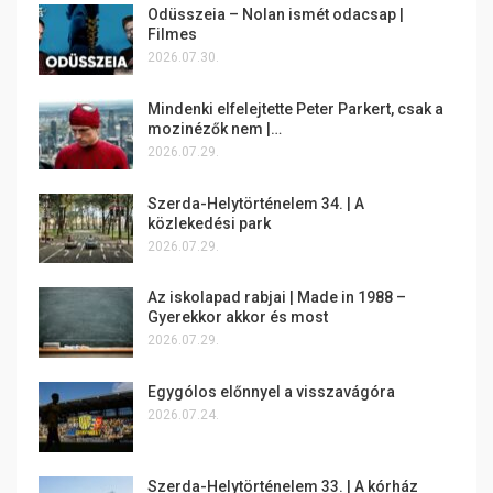
Odüsszeia – Nolan ismét odacsap |
Filmes
2026.07.30.
Mindenki elfelejtette Peter Parkert, csak a
mozinézők nem |…
2026.07.29.
Szerda-Helytörténelem 34. | A
közlekedési park
2026.07.29.
Az iskolapad rabjai | Made in 1988 –
Gyerekkor akkor és most
2026.07.29.
Egygólos előnnyel a visszavágóra
2026.07.24.
Szerda-Helytörténelem 33. | A kórház