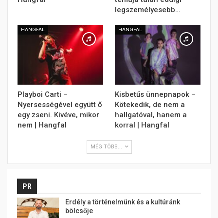
legszemélyesebb…
HANGFAL
HANGFAL
Playboi Carti –
Kisbetűs ünnepnapok –
Nyersességével együtt ő
Kötekedik, de nem a
egy zseni. Kivéve, mikor
hallgatóval, hanem a
nem | Hangfal
korral | Hangfal
MÉG TÖBB...
PR
Erdély a történelmünk és a kultúránk
bölcsője