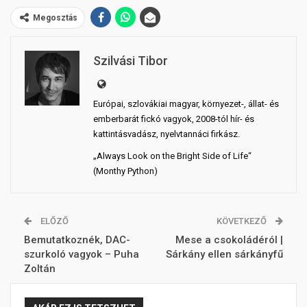
Megosztás
Szilvási Tibor
Európai, szlovákiai magyar, környezet-, állat- és
emberbarát fickó vagyok, 2008-tól hír- és
kattintásvadász, nyelvtannáci firkász.
„Always Look on the Bright Side of Life“
(Monthy Python)
ELŐZŐ
KÖVETKEZŐ
Bemutatkoznék, DAC-
Mese a csokoládéról |
szurkoló vagyok – Puha
Sárkány ellen sárkányfű
Zoltán