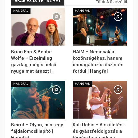
AKÁR EZ IS TETSZHET
Több A Szerzőtől
HANGFAL
HANGFAL
Brian Eno & Beatie
HAIM – Nemcsak a
Wolfe – Érzelmileg
közönségéhez, hanem
gazdag, mégis belső
önmagához is őszintén
nyugalmat áraszt |…
fordul | Hangfal
HANGFAL
HANGFAL
Beirut – Olyan, mint egy
Kali Uchis – A születés-
fájdalomcsillapító |
és gyászfeldolgozás a
Hangfal
témája talán eddigi