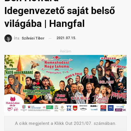
Idegenvezető saját belső
világába | Hangfal
2021.07.15.
Írta:
Szilvási Tibor
Reklám
A cikk megjelent a Klikk Out 2021/07. számában.