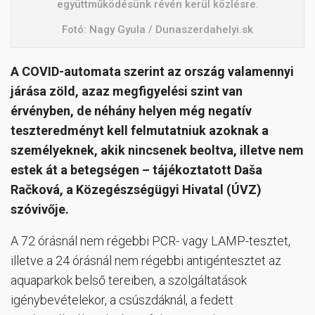
együttműködésünk révén kerül közlésre.
Fotó: Nagy Gyula / Dunaszerdahelyi.sk
A COVID-automata szerint az ország valamennyi
járása zöld, azaz megfigyelési szint van
érvényben, de néhány helyen még negatív
teszteredményt kell felmutatniuk azoknak a
személyeknek, akik nincsenek beoltva, illetve nem
estek át a betegségen – tájékoztatott Daša
Račková, a Közegészségügyi Hivatal (ÚVZ)
szóvivője.
A 72 órásnál nem régebbi PCR- vagy LAMP-tesztet,
illetve a 24 órásnál nem régebbi antigéntesztet az
aquaparkok belső tereiben, a szolgáltatások
igénybevételekor, a csúszdáknál, a fedett