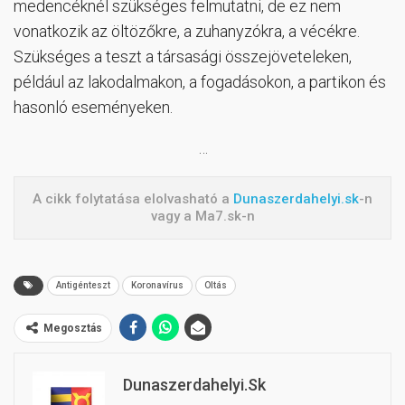
medencéknél szükséges felmutatni, de ez nem
vonatkozik az öltözőkre, a zuhanyzókra, a vécékre.
Szükséges a teszt a társasági összejöveteleken,
például az lakodalmakon, a fogadásokon, a partikon és
hasonló eseményeken.
…
A cikk folytatása elolvasható a
Dunaszerdahelyi.sk
-n
vagy a Ma7.sk-n
Antigénteszt
Koronavírus
Oltás
Megosztás
Dunaszerdahelyi.sk