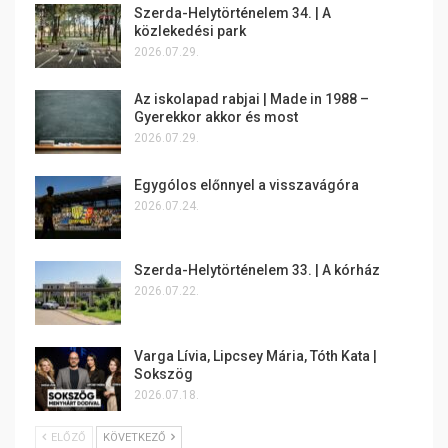
Szerda-Helytörténelem 34. | A
közlekedési park
2026.07.29.
Az iskolapad rabjai | Made in 1988 –
Gyerekkor akkor és most
2026.07.29.
Egygólos előnnyel a visszavágóra
2026.07.24.
Szerda-Helytörténelem 33. | A kórház
2026.07.22.
Varga Lívia, Lipcsey Mária, Tóth Kata |
Sokszög
2026.07.18.
ELŐZŐ
KÖVETKEZŐ