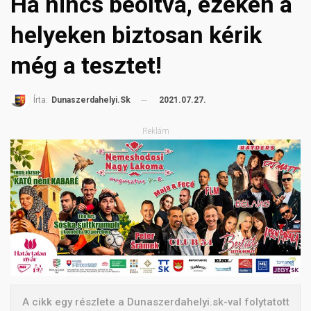
Ha nincs beoltva, ezeken a
helyeken biztosan kérik
még a tesztet!
2021.07.27.
Írta:
Dunaszerdahelyi.sk
Reklám
A cikk egy részlete a Dunaszerdahelyi.sk-val folytatott