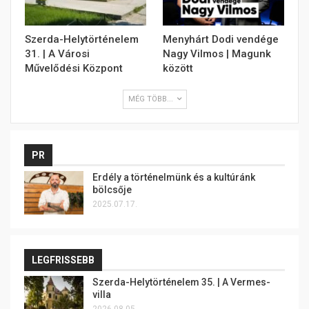
Szerda-Helytörténelem
Menyhárt Dodi vendége
31. | A Városi
Nagy Vilmos | Magunk
Művelődési Központ
között
MÉG TÖBB...
PR
Erdély a történelmünk és a kultúránk
bölcsője
2025.07.17.
LEGFRISSEBB
Szerda-Helytörténelem 35. | A Vermes-
villa
2026.08.05.