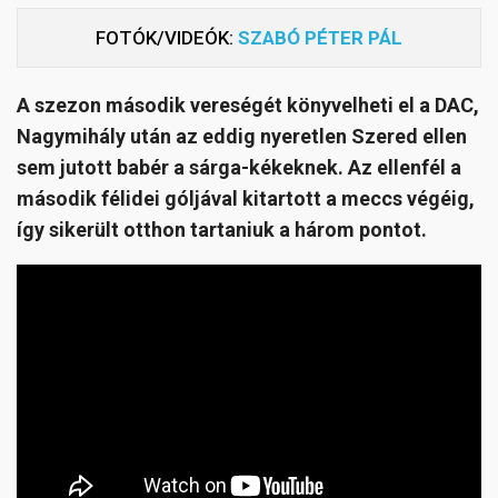
FOTÓK/VIDEÓK:
SZABÓ PÉTER PÁL
A szezon második vereségét könyvelheti el a DAC,
Nagymihály után az eddig nyeretlen Szered ellen
sem jutott babér a sárga-kékeknek. Az ellenfél a
második félidei góljával kitartott a meccs végéig,
így sikerült otthon tartaniuk a három pontot.