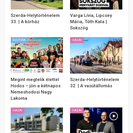
Szerda-Helytörténelem
Varga Lívia, Lipcsey
33. | A kórház
Mária, Tóth Kata |
Sokszög
KULTÚRA
HAZAI
Megint megtelik élettel
Szerda-Helytörténelem
Hodos – jön a kétnapos
32. | A vasútállomás
Nemeshodosi Nagy
Lakoma
HAZAI
HAZAI