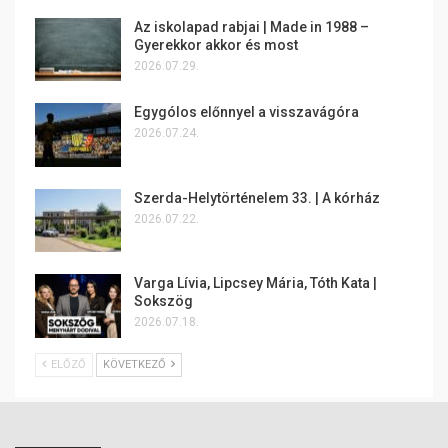
Az iskolapad rabjai | Made in 1988 –
Gyerekkor akkor és most
2026.07.29.
Egygólos előnnyel a visszavágóra
2026.07.24.
Szerda-Helytörténelem 33. | A kórház
2026.07.22.
Varga Lívia, Lipcsey Mária, Tóth Kata |
Sokszög
2026.07.18.
ELŐZŐ
KÖVETKEZŐ