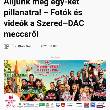
Álljunk meg egy-két
pillanatra! – Fotók és
videók a Szered–DAC
meccsről
2021.08.09.
Írta:
Klikk Out
Reklám