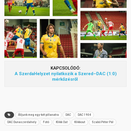
KAPCSOLÓDÓ:
A SzerdaHelyzet nyilatkozik a Szered–DAC (1:0)
mérkőzésről
Álljunk meg egy-két pillanatra
DAC
DAC 1904
DAC Dunaszerdahely
Fotó
Klikk Out
Klikkout
Szabó Péter Pál