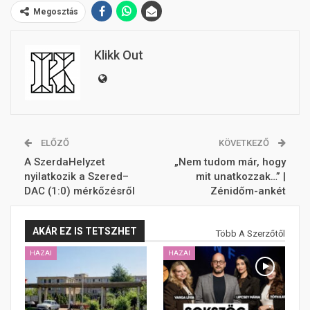
Megosztás
Klikk Out
ELŐZŐ
KÖVETKEZŐ
A SzerdaHelyzet
„Nem tudom már, hogy
nyilatkozik a Szered–
mit unatkozzak…” |
DAC (1:0) mérkőzésről
Zénidőm-ankét
AKÁR EZ IS TETSZHET
Több A Szerzőtől
HAZAI
HAZAI