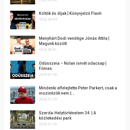
Költők és díjak | Könyvjelző Flash
2026.08.04.
Menyhárt Dodi vendége Jónás Attila |
Magunk között
2026.08.01.
Odüsszeia – Nolan ismét odacsap |
Filmes
2026.07.30.
Mindenki elfelejtette Peter Parkert, csak a
mozinézők nem |…
2026.07.29.
Szerda-Helytörténelem 34. | A
közlekedési park
2026.07.29.